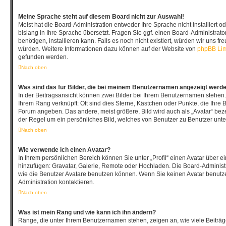
Meine Sprache steht auf diesem Board nicht zur Auswahl!
Meist hat die Board-Administration entweder Ihre Sprache nicht installiert
bislang in Ihre Sprache übersetzt. Fragen Sie ggf. einen Board-Administrato
benötigen, installieren kann. Falls es noch nicht existiert, würden wir uns f
würden. Weitere Informationen dazu können auf der Website von
phpBB Lim
gefunden werden.
Nach oben
Was sind das für Bilder, die bei meinem Benutzernamen angezeigt werd
In der Beitragsansicht können zwei Bilder bei Ihrem Benutzernamen stehen. E
Ihrem Rang verknüpft: Oft sind dies Sterne, Kästchen oder Punkte, die Ihre B
Forum angeben. Das andere, meist größere, Bild wird auch als „Avatar“ bezei
der Regel um ein persönliches Bild, welches von Benutzer zu Benutzer unter
Nach oben
Wie verwende ich einen Avatar?
In Ihrem persönlichen Bereich können Sie unter „Profil“ einen Avatar über 
hinzufügen: Gravatar, Galerie, Remote oder Hochladen. Die Board-Adminis
wie die Benutzer Avatare benutzen können. Wenn Sie keinen Avatar benutze
Administration kontaktieren.
Nach oben
Was ist mein Rang und wie kann ich ihn ändern?
Ränge, die unter Ihrem Benutzernamen stehen, zeigen an, wie viele Beiträge