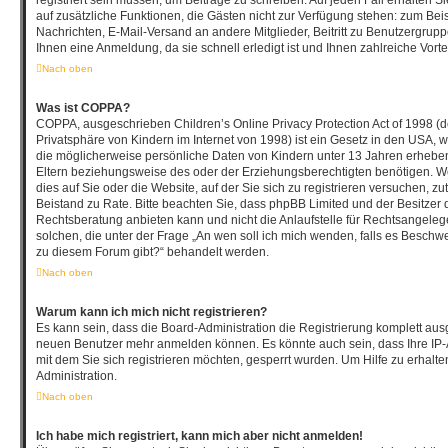
registriert sein müssen, um Beiträge zu schreiben. Auf jeden Fall erhalten Sie 
auf zusätzliche Funktionen, die Gästen nicht zur Verfügung stehen: zum Beisp
Nachrichten, E-Mail-Versand an andere Mitglieder, Beitritt zu Benutzergrup
Ihnen eine Anmeldung, da sie schnell erledigt ist und Ihnen zahlreiche Vortei
Nach oben
Was ist COPPA?
COPPA, ausgeschrieben Children’s Online Privacy Protection Act of 1998 (
Privatsphäre von Kindern im Internet von 1998) ist ein Gesetz in den USA, w
die möglicherweise persönliche Daten von Kindern unter 13 Jahren erhebe
Eltern beziehungsweise des oder der Erziehungsberechtigten benötigen. We
dies auf Sie oder die Website, auf der Sie sich zu registrieren versuchen, zutr
Beistand zu Rate. Bitte beachten Sie, dass phpBB Limited und der Besitzer
Rechtsberatung anbieten kann und nicht die Anlaufstelle für Rechtsangelegen
solchen, die unter der Frage „An wen soll ich mich wenden, falls es Beschw
zu diesem Forum gibt?“ behandelt werden.
Nach oben
Warum kann ich mich nicht registrieren?
Es kann sein, dass die Board-Administration die Registrierung komplett ausg
neuen Benutzer mehr anmelden können. Es könnte auch sein, dass Ihre IP
mit dem Sie sich registrieren möchten, gesperrt wurden. Um Hilfe zu erhalt
Administration.
Nach oben
Ich habe mich registriert, kann mich aber nicht anmelden!