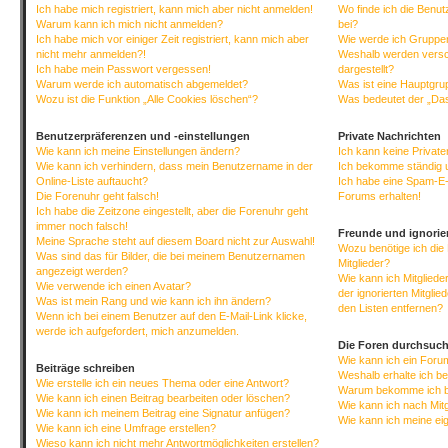
Ich habe mich registriert, kann mich aber nicht anmelden!
Wo finde ich die Benut
Warum kann ich mich nicht anmelden?
bei?
Ich habe mich vor einiger Zeit registriert, kann mich aber
Wie werde ich Gruppen
nicht mehr anmelden?!
Weshalb werden versc
Ich habe mein Passwort vergessen!
dargestellt?
Warum werde ich automatisch abgemeldet?
Was ist eine Hauptgr
Wozu ist die Funktion „Alle Cookies löschen“?
Was bedeutet der „Das
Benutzerpräferenzen und -einstellungen
Private Nachrichten
Wie kann ich meine Einstellungen ändern?
Ich kann keine Privat
Wie kann ich verhindern, dass mein Benutzername in der
Ich bekomme ständig 
Online-Liste auftaucht?
Ich habe eine Spam-E-
Die Forenuhr geht falsch!
Forums erhalten!
Ich habe die Zeitzone eingestellt, aber die Forenuhr geht
immer noch falsch!
Freunde und ignorier
Meine Sprache steht auf diesem Board nicht zur Auswahl!
Wozu benötige ich die 
Was sind das für Bilder, die bei meinem Benutzernamen
Mitglieder?
angezeigt werden?
Wie kann ich Mitgliede
Wie verwende ich einen Avatar?
der ignorierten Mitgli
Was ist mein Rang und wie kann ich ihn ändern?
den Listen entfernen?
Wenn ich bei einem Benutzer auf den E-Mail-Link klicke,
werde ich aufgefordert, mich anzumelden.
Die Foren durchsuc
Wie kann ich ein For
Beiträge schreiben
Weshalb erhalte ich b
Wie erstelle ich ein neues Thema oder eine Antwort?
Warum bekomme ich be
Wie kann ich einen Beitrag bearbeiten oder löschen?
Wie kann ich nach Mit
Wie kann ich meinem Beitrag eine Signatur anfügen?
Wie kann ich meine ei
Wie kann ich eine Umfrage erstellen?
Wieso kann ich nicht mehr Antwortmöglichkeiten erstellen?