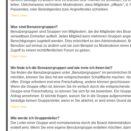
Bereich Beiträge zu ändern und zu löschen und Themen zu schließen, zu öf
teilen. Üblicherweise verhindern Moderatoren, dass Mitglieder „offtopic“, d
Passendes, oder Beleidigendes bzw. Angreifendes schreiben.
Nach oben
Was sind Benutzergruppen?
Benutzergruppen sind Gruppen von Mitgliedern, die die Mitglieder des Board
verwaltbare Einheiten aufteilt. Jedes Mitglied kann mehreren Gruppen an
Berechtigungen zugeteilt werden. Dies erleichtert es den Administratoren, 
Benutzer auf einmal zu ändern und sie zum Beispiel zu Moderatoren eines
Zugriff zu einem nichtöffentlichen Forum zu geben.
Nach oben
Wo finde ich die Benutzergruppen und wie trete ich ihnen bei?
Sie finden die Benutzergruppen unter „Benutzergruppen“ im persönlichen Be
möchten, können Sie dies mit der entsprechenden Schaltfläche machen. Nic
offen. Einige erfordern erst eine Freischaltung, andere können geschlossen 
Wenn die Gruppe offen ist, können Sie ihr einfach durch die entsprechende F
Gruppe eine Freischaltung, so können Sie sich für sie bewerben. Ein Grupp
Antrag annehmen. Er könnte fragen, warum Sie in die Gruppe aufgenommen
belästige keinen Gruppenleiter, wenn er Sie ablehnt, er wird einen Grund d
Nach oben
Wie werde ich Gruppenleiter?
Der Leiter einer Gruppe wird normalerweise durch die Board-Administration
erstellt wird. Wenn Sie eine eigene Benutzergruppe erstellen möchten, dann 