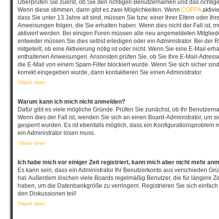
Überprüfen Sie zuerst, ob Sie den richtigen Benutzernamen und das richti
Wenn diese stimmen, dann gibt es zwei Möglichkeiten. Wenn
COPPA
aktivi
dass Sie unter 13 Jahre alt sind, müssen Sie bzw. einer Ihrer Eltern oder I
Anweisungen folgen, die Sie erhalten haben. Wenn dies nicht der Fall ist, mu
aktiviert werden. Bei einigen Foren müssen alle neu angemeldeten Mitgliede
entweder müssen Sie dies selbst erledigen oder ein Administrator. Bei der 
mitgeteilt, ob eine Aktivierung nötig ist oder nicht. Wenn Sie eine E-Mail erh
enthaltenen Anweisungen. Ansonsten prüfen Sie, ob Sie Ihre E-Mail-Adres
die E-Mail von einem Spam-Filter blockiert wurde. Wenn Sie sich sicher sin
korrekt eingegeben wurde, dann kontaktieren Sie einen Administrator.
Nach oben
Warum kann ich mich nicht anmelden?
Dafür gibt es viele mögliche Gründe. Prüfen Sie zunächst, ob Ihr Benutzerna
Wenn dies der Fall ist, wenden Sie sich an einen Board-Administrator, um s
gesperrt wurden. Es ist ebenfalls möglich, dass ein Konfigurationsproblem m
ein Administrator lösen muss.
Nach oben
Ich habe mich vor einiger Zeit registriert, kann mich aber nicht mehr an
Es kann sein, dass ein Administrator Ihr Benutzerkonto aus verschieden Grü
hat. Außerdem löschen viele Boards regelmäßig Benutzer, die für längere Ze
haben, um die Datenbankgröße zu verringern. Registrieren Sie sich einfach
den Diskussionen teil!
Nach oben