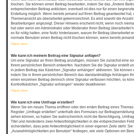
löschen. Sie können einen Beitrag bearbeiten, indem Sie das „Ändere Beitr
entsprechenden Beitrag anklicken; eventuell ist dies nur für einen begrenzt
Erstellung möglich. Wenn bereits jemand auf Ihren Beitrag geantwortet hat, w
Themenansicht als überarbeitet gekennzeichnet. Es wird sowohl die Anzahl a
Bearbeitungen angezeigt. Dieser Hinweis erscheint nicht, wenn noch nieman
hat oder wenn ein Administrator oder Moderator Ihren Beitrag überarbeitet ha
es für nötig halten, eine Notiz hinterlassen, warum Ihr Beitrag überarbeitet 
normale Benutzer einen Beitrag nicht löschen können, wenn bereits jemand 
Nach oben
Wie kann ich meinem Beitrag eine Signatur anfügen?
Um eine Signatur an Ihren Beitrag anzufügen, müssen Sie zunächst eine sol
Ihrem persönlichen Bereich entwerfen. Nachdem Sie die Signatur erstellt u
in jedem Beitrag das Kästchen „Signatur anhängen“ aktivieren. Sie können 
indem Sie in Ihrem persönlichen Bereich das standardmäßige Anhängen Ihre
einen einzelnen Beitrag dennoch ohne Signatur verfassen möchten, so könn
Kontrollkästchen „Signatur anhängen“ wieder deaktivieren.
Nach oben
Wie kann ich eine Umfrage erstellen?
Wenn Sie ein neues Thema eröffnen oder den ersten Beitrag eines Themas b
Register „Umfrage erstellen“ unterhalb des Formulars zur Beitragserstellung
sehen können, so haben Sie wahrscheinlich nicht die Berechtigung, Umfragen
Titel und mindestens zwei Antwortmöglichkeiten in die entsprechenden Fel
sicherstellen, dass jede Antwortmöglichkeit in einer eigenen Zeile steht. Si
„Auswahlmöglichkeiten pro Benutzer“ festlegen, wie viele Optionen ein Be