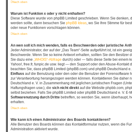
Nach oben
Warum ist Funktion x oder y nicht enthalten?
Diese Software wurde von phpBB Limited geschrieben. Wenn Sie denken, da
werden sollte, dann besuchen Sie
phpBB Ideas
, wo Sie Ihre Stimme für b
oder neue Funktionen vorschlagen können.
Nach oben
An wen soll ich mich wenden, falls es Beschwerden oder juristische An
Jeder Administrator, der auf der „Das Team“-Seite aufgeführt ist, ist ein geeig
Beschwerde. Wenn Sie so keine Antwort erhalten, sollten Sie den Besitzer 
Sie dazu eine
„WHOIS“-Abfrage
durch) oder — falls diese Seite bei einem 
Yahoo!, free.fr, funpic.de usw. liegt — den Support oder den Abuse-Kontakt d
beachten Sie, dass phpBB Limited (phpBB.com) und phpBB Deutschland e.
Einfluss
auf die Benutzung oder den oder die Benutzer der Forensoftware h
zur Verantwortung herangezogen werden können. Kontaktieren Sie daher 
Deutschland e. V. in Zusammenhang mit jeglichen juristischen Fragen (Unt
Haftungsfragen usw.), die
sich nicht direkt
auf die Website phpbb.com, php
selbst beziehen. Falls Sie phpBB Limited oder phpBB Deutschland e. V. E-Ma
Softwarenutzung durch Dritte
betreffen, so werden Sie, wenn überhaupt, 
erhalten.
Nach oben
Wie kann ich einen Administrator des Boards kontaktieren?
Alle Benutzer des Boards können das Kontaktformular nutzen, wenn die Fun
Administration aktiviert wurde.