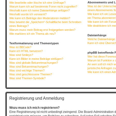
Abonnements und L
Wie bearbeite oder lösche ich eine Umfrage?
Was ist der Untersch
Warum kann ich auf bestimmte Foren nicht zugreifen?
einem Abonnements fü
Weshalb kann ich keine Dateianhänge anfügen?
Wie kann ich ein Lese
Weshalb wurde ich verwarnt?
ein Thema abonnieren
Wie kann ich Beiträge den Moderatoren melden?
Wie kann ich ein Foru
Was bewirkt die „Speichern“-Schaltfläche beim Schreiben
Wie deaktiviere ich m
eines Beitrags?
Warum muss mein Beitrag erst freigegeben werden?
Wie markiere ich ein Thema als neu?
Dateianhänge
Welche Dateianhänge 
Kann ich eine Übersich
Textformatierung und Thementypen
Was ist BBCode?
Kann ich HTML benutzen?
phpBB betreffende 
Was sind Smileys?
Wer hat diese Forenso
Kann ich Bilder in meine Beiträge einfügen?
Warum ist Funktion x o
Was sind globale Bekanntmachungen?
An wen soll ich mich 
Was sind Bekanntmachungen?
juristische Anfragen z
Was sind wichtige Themen?
Wie kann ich einen Ad
Was sind geschlossene Themen?
Was sind Themen-Symbole?
Registrierung und Anmeldung
Wozu muss ich mich registrieren?
Eine Registrierung ist nicht unbedingt zwingend. Die Board-Administration 