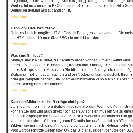
aufgebaut, jedoch werden Tags von eckigen („[“ und „]“) statt spitzen („<“ 
Weitere Informationen zu BBCode finden Sie auf einer speziellen Hilfe-Seite,
Beitragserstellung aus zugänglich ist.
Nach oben
Kann ich HTML benutzen?
Nein, es ist nicht möglich, HTML-Code in Beiträgen zu verwenden. Die mei
die HTML bietet, können über BBCode erreicht werden.
Nach oben
Was sind Smileys?
Smileys sind kleine Bilder, die benutzt werden können, um ein Gefühl auszu
einen kurzen Code, z. B. bedeutet :) fröhlich und :( traurig. Die Liste aller
eines Beitrags sehen. Versuchen Sie bitte trotzdem, Smileys nicht zu häufi
Beitrag schnell unlesbar machen und ein Moderator könnte deshalb Ihren B
oder gar komplett löschen. Die Board-Administration kann auch die Anzahl d
einem Beitrag benutzen können.
Nach oben
Kann ich Bilder in meine Beiträge einfügen?
Ja, Bilder können in Ihrem Beitrag angezeigt werden. Wenn die Administrat
können Sie das Bild auch direkt hochladen. Ansonsten müssen Sie zu einem
öffentlich zugänglichen Server liegt, z. B. http://www.domain.tld/mein-bild.gi
verlinken, die sich auf Ihrem eigenen PC befinden (außer es ist ein öffentli
Bildern, die nur nach einer Anmeldung verfügbar sind, z. B. Hotmail- oder 
Passwort geschützte Seiten usw. Um das Bild anzuzeigen, benutze den BBC