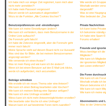
Ich habe mich vor einiger Zeit registriert, kann mich aber
Wie werde ich Gruppen
nicht mehr anmelden?!
Weshalb werden versc
Ich habe mein Passwort vergessen!
dargestellt?
Warum werde ich automatisch abgemeldet?
Was ist eine Hauptgr
Wozu ist die Funktion „Alle Cookies löschen“?
Was bedeutet der „Das
Benutzerpräferenzen und -einstellungen
Private Nachrichten
Wie kann ich meine Einstellungen ändern?
Ich kann keine Privat
Wie kann ich verhindern, dass mein Benutzername in der
Ich bekomme ständig 
Online-Liste auftaucht?
Ich habe eine Spam-E-
Die Forenuhr geht falsch!
Forums erhalten!
Ich habe die Zeitzone eingestellt, aber die Forenuhr geht
immer noch falsch!
Freunde und ignorier
Meine Sprache steht auf diesem Board nicht zur Auswahl!
Wozu benötige ich die 
Was sind das für Bilder, die bei meinem Benutzernamen
Mitglieder?
angezeigt werden?
Wie kann ich Mitgliede
Wie verwende ich einen Avatar?
der ignorierten Mitgli
Was ist mein Rang und wie kann ich ihn ändern?
den Listen entfernen?
Wenn ich bei einem Benutzer auf den E-Mail-Link klicke,
werde ich aufgefordert, mich anzumelden.
Die Foren durchsuc
Wie kann ich ein For
Beiträge schreiben
Weshalb erhalte ich b
Wie erstelle ich ein neues Thema oder eine Antwort?
Warum bekomme ich be
Wie kann ich einen Beitrag bearbeiten oder löschen?
Wie kann ich nach Mit
Wie kann ich meinem Beitrag eine Signatur anfügen?
Wie kann ich meine ei
Wie kann ich eine Umfrage erstellen?
Wieso kann ich nicht mehr Antwortmöglichkeiten erstellen?
Abonnements und L
Wie bearbeite oder lösche ich eine Umfrage?
Was ist der Untersch
Warum kann ich auf bestimmte Foren nicht zugreifen?