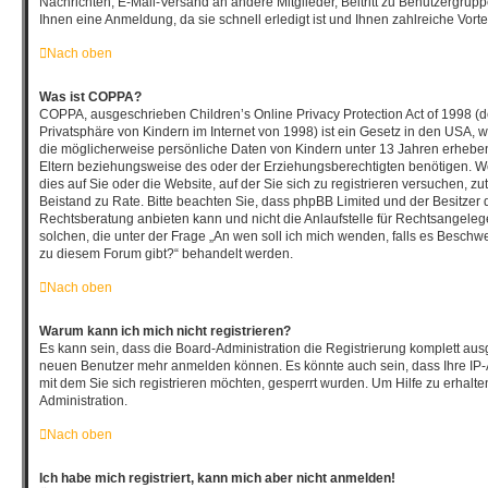
Nachrichten, E-Mail-Versand an andere Mitglieder, Beitritt zu Benutzergrup
Ihnen eine Anmeldung, da sie schnell erledigt ist und Ihnen zahlreiche Vortei
Nach oben
Was ist COPPA?
COPPA, ausgeschrieben Children’s Online Privacy Protection Act of 1998 (
Privatsphäre von Kindern im Internet von 1998) ist ein Gesetz in den USA, w
die möglicherweise persönliche Daten von Kindern unter 13 Jahren erhebe
Eltern beziehungsweise des oder der Erziehungsberechtigten benötigen. We
dies auf Sie oder die Website, auf der Sie sich zu registrieren versuchen, zutr
Beistand zu Rate. Bitte beachten Sie, dass phpBB Limited und der Besitzer
Rechtsberatung anbieten kann und nicht die Anlaufstelle für Rechtsangelegen
solchen, die unter der Frage „An wen soll ich mich wenden, falls es Beschw
zu diesem Forum gibt?“ behandelt werden.
Nach oben
Warum kann ich mich nicht registrieren?
Es kann sein, dass die Board-Administration die Registrierung komplett ausg
neuen Benutzer mehr anmelden können. Es könnte auch sein, dass Ihre IP
mit dem Sie sich registrieren möchten, gesperrt wurden. Um Hilfe zu erhalt
Administration.
Nach oben
Ich habe mich registriert, kann mich aber nicht anmelden!