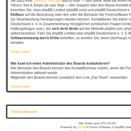
Sie dazu eine
„WHOIS“-Abfrage
durch) oder — falls diese Seite bei einem 
Yahoo!, free.fr, funpic.de usw. liegt — den Support oder den Abuse-Kontakt d
beachten Sie, dass phpBB Limited (phpBB.com) und phpBB Deutschland e.
Einfluss
auf die Benutzung oder den oder die Benutzer der Forensoftware h
zur Verantwortung herangezogen werden können. Kontaktieren Sie daher 
Deutschland e. V. in Zusammenhang mit jeglichen juristischen Fragen (Unt
Haftungsfragen usw.), die
sich nicht direkt
auf die Website phpbb.com, php
selbst beziehen. Falls Sie phpBB Limited oder phpBB Deutschland e. V. E-Ma
Softwarenutzung durch Dritte
betreffen, so werden Sie, wenn überhaupt, 
erhalten.
Nach oben
Wie kann ich einen Administrator des Boards kontaktieren?
Alle Benutzer des Boards können das Kontaktformular nutzen, wenn die Fun
Administration aktiviert wurde.
Mitglieder des Boards können zusätzlich den Link „Das Team“ verwenden.
Nach oben
Foren-Übersicht
Alle Zeiten sind
UTC+02:00
Powered by
phpBB
® Forum Software © phpBB Limi