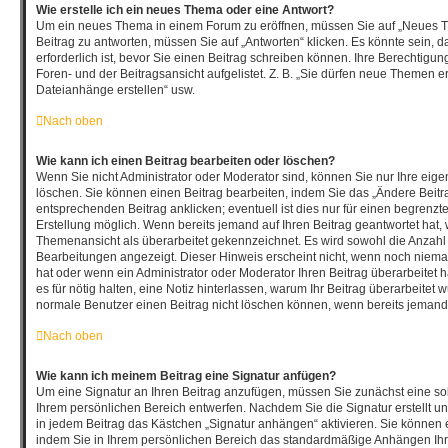
Wie erstelle ich ein neues Thema oder eine Antwort?
Um ein neues Thema in einem Forum zu eröffnen, müssen Sie auf „Neues T
Beitrag zu antworten, müssen Sie auf „Antworten“ klicken. Es könnte sein, d
erforderlich ist, bevor Sie einen Beitrag schreiben können. Ihre Berechtigu
Foren- und der Beitragsansicht aufgelistet. Z. B. „Sie dürfen neue Themen ers
Dateianhänge erstellen“ usw.
Nach oben
Wie kann ich einen Beitrag bearbeiten oder löschen?
Wenn Sie nicht Administrator oder Moderator sind, können Sie nur Ihre eig
löschen. Sie können einen Beitrag bearbeiten, indem Sie das „Ändere Beitr
entsprechenden Beitrag anklicken; eventuell ist dies nur für einen begrenzt
Erstellung möglich. Wenn bereits jemand auf Ihren Beitrag geantwortet hat, w
Themenansicht als überarbeitet gekennzeichnet. Es wird sowohl die Anzahl a
Bearbeitungen angezeigt. Dieser Hinweis erscheint nicht, wenn noch nieman
hat oder wenn ein Administrator oder Moderator Ihren Beitrag überarbeitet ha
es für nötig halten, eine Notiz hinterlassen, warum Ihr Beitrag überarbeitet 
normale Benutzer einen Beitrag nicht löschen können, wenn bereits jemand 
Nach oben
Wie kann ich meinem Beitrag eine Signatur anfügen?
Um eine Signatur an Ihren Beitrag anzufügen, müssen Sie zunächst eine sol
Ihrem persönlichen Bereich entwerfen. Nachdem Sie die Signatur erstellt u
in jedem Beitrag das Kästchen „Signatur anhängen“ aktivieren. Sie können 
indem Sie in Ihrem persönlichen Bereich das standardmäßige Anhängen Ihre