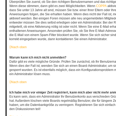
Überprüfen Sie zuerst, ob Sie den richtigen Benutzernamen und das richti
Wenn diese stimmen, dann gibt es zwei Möglichkeiten. Wenn
COPPA
aktivi
dass Sie unter 13 Jahre alt sind, müssen Sie bzw. einer Ihrer Eltern oder I
Anweisungen folgen, die Sie erhalten haben. Wenn dies nicht der Fall ist, mu
aktiviert werden. Bei einigen Foren müssen alle neu angemeldeten Mitgliede
entweder müssen Sie dies selbst erledigen oder ein Administrator. Bei der 
mitgeteilt, ob eine Aktivierung nötig ist oder nicht. Wenn Sie eine E-Mail erh
enthaltenen Anweisungen. Ansonsten prüfen Sie, ob Sie Ihre E-Mail-Adres
die E-Mail von einem Spam-Filter blockiert wurde. Wenn Sie sich sicher sin
korrekt eingegeben wurde, dann kontaktieren Sie einen Administrator.
Nach oben
Warum kann ich mich nicht anmelden?
Dafür gibt es viele mögliche Gründe. Prüfen Sie zunächst, ob Ihr Benutzerna
Wenn dies der Fall ist, wenden Sie sich an einen Board-Administrator, um s
gesperrt wurden. Es ist ebenfalls möglich, dass ein Konfigurationsproblem m
ein Administrator lösen muss.
Nach oben
Ich habe mich vor einiger Zeit registriert, kann mich aber nicht mehr an
Es kann sein, dass ein Administrator Ihr Benutzerkonto aus verschieden Grü
hat. Außerdem löschen viele Boards regelmäßig Benutzer, die für längere Ze
haben, um die Datenbankgröße zu verringern. Registrieren Sie sich einfach
den Diskussionen teil!