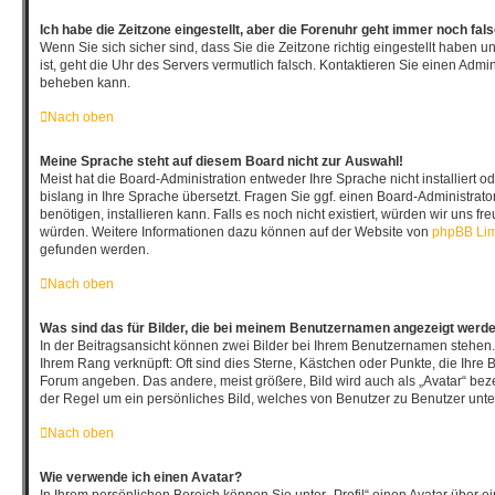
Ich habe die Zeitzone eingestellt, aber die Forenuhr geht immer noch fal
Wenn Sie sich sicher sind, dass Sie die Zeitzone richtig eingestellt haben u
ist, geht die Uhr des Servers vermutlich falsch. Kontaktieren Sie einen Admin
beheben kann.
Nach oben
Meine Sprache steht auf diesem Board nicht zur Auswahl!
Meist hat die Board-Administration entweder Ihre Sprache nicht installiert
bislang in Ihre Sprache übersetzt. Fragen Sie ggf. einen Board-Administrato
benötigen, installieren kann. Falls es noch nicht existiert, würden wir uns f
würden. Weitere Informationen dazu können auf der Website von
phpBB Lim
gefunden werden.
Nach oben
Was sind das für Bilder, die bei meinem Benutzernamen angezeigt werd
In der Beitragsansicht können zwei Bilder bei Ihrem Benutzernamen stehen. E
Ihrem Rang verknüpft: Oft sind dies Sterne, Kästchen oder Punkte, die Ihre B
Forum angeben. Das andere, meist größere, Bild wird auch als „Avatar“ bezei
der Regel um ein persönliches Bild, welches von Benutzer zu Benutzer unter
Nach oben
Wie verwende ich einen Avatar?
In Ihrem persönlichen Bereich können Sie unter „Profil“ einen Avatar über 