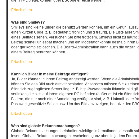
die HTML bietet, können über BBCode erreicht werden.
Nach oben
Was sind Smileys?
Smileys sind kleine Bilder, die benutzt werden können, um ein Gefühl auszu
einen kurzen Code, z. B. bedeutet :) fröhlich und :( traurig. Die Liste aller
eines Beitrags sehen. Versuchen Sie bitte trotzdem, Smileys nicht zu häufi
Beitrag schnell unlesbar machen und ein Moderator könnte deshalb Ihren B
oder gar komplett löschen. Die Board-Administration kann auch die Anzahl d
einem Beitrag benutzen können.
Nach oben
Kann ich Bilder in meine Beiträge einfügen?
Ja, Bilder können in Ihrem Beitrag angezeigt werden. Wenn die Administrat
können Sie das Bild auch direkt hochladen. Ansonsten müssen Sie zu einem
öffentlich zugänglichen Server liegt, z. B. http://www.domain.tld/mein-bild.gi
verlinken, die sich auf Ihrem eigenen PC befinden (außer es ist ein öffentli
Bildern, die nur nach einer Anmeldung verfügbar sind, z. B. Hotmail- oder 
Passwort geschützte Seiten usw. Um das Bild anzuzeigen, benutze den BBC
Nach oben
Was sind globale Bekanntmachungen?
Globale Bekanntmachungen beinhalten wichtige Informationen, deshalb soll
lesen. Globale Bekanntmachungen erscheinen ganz oben in jedem Forum un