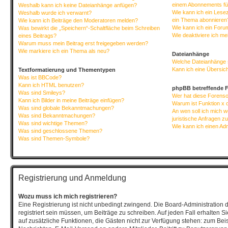
einem Abonnements fü
Weshalb kann ich keine Dateianhänge anfügen?
Wie kann ich ein Lese
Weshalb wurde ich verwarnt?
ein Thema abonnieren
Wie kann ich Beiträge den Moderatoren melden?
Wie kann ich ein Foru
Was bewirkt die „Speichern“-Schaltfläche beim Schreiben
Wie deaktiviere ich m
eines Beitrags?
Warum muss mein Beitrag erst freigegeben werden?
Wie markiere ich ein Thema als neu?
Dateianhänge
Welche Dateianhänge 
Kann ich eine Übersich
Textformatierung und Thementypen
Was ist BBCode?
Kann ich HTML benutzen?
phpBB betreffende 
Was sind Smileys?
Wer hat diese Forenso
Kann ich Bilder in meine Beiträge einfügen?
Warum ist Funktion x o
Was sind globale Bekanntmachungen?
An wen soll ich mich 
Was sind Bekanntmachungen?
juristische Anfragen z
Was sind wichtige Themen?
Wie kann ich einen Ad
Was sind geschlossene Themen?
Was sind Themen-Symbole?
Registrierung und Anmeldung
Wozu muss ich mich registrieren?
Eine Registrierung ist nicht unbedingt zwingend. Die Board-Administration 
registriert sein müssen, um Beiträge zu schreiben. Auf jeden Fall erhalten Sie 
auf zusätzliche Funktionen, die Gästen nicht zur Verfügung stehen: zum Beisp