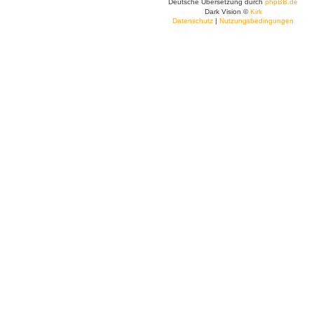
Deutsche Übersetzung durch
phpBB.de
Dark Vision ©
Kirk
Datenschutz
|
Nutzungsbedingungen