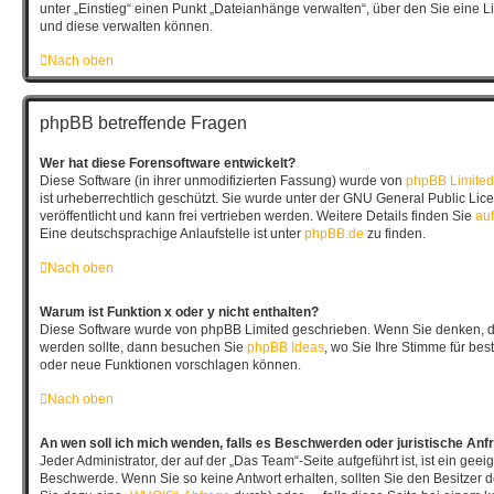
unter „Einstieg“ einen Punkt „Dateianhänge verwalten“, über den Sie eine L
und diese verwalten können.
Nach oben
phpBB betreffende Fragen
Wer hat diese Forensoftware entwickelt?
Diese Software (in ihrer unmodifizierten Fassung) wurde von
phpBB Limited
ist urheberrechtlich geschützt. Sie wurde unter der GNU General Public Lic
veröffentlicht und kann frei vertrieben werden. Weitere Details finden Sie
auf
Eine deutschsprachige Anlaufstelle ist unter
phpBB.de
zu finden.
Nach oben
Warum ist Funktion x oder y nicht enthalten?
Diese Software wurde von phpBB Limited geschrieben. Wenn Sie denken, da
werden sollte, dann besuchen Sie
phpBB Ideas
, wo Sie Ihre Stimme für b
oder neue Funktionen vorschlagen können.
Nach oben
An wen soll ich mich wenden, falls es Beschwerden oder juristische An
Jeder Administrator, der auf der „Das Team“-Seite aufgeführt ist, ist ein geeig
Beschwerde. Wenn Sie so keine Antwort erhalten, sollten Sie den Besitzer 