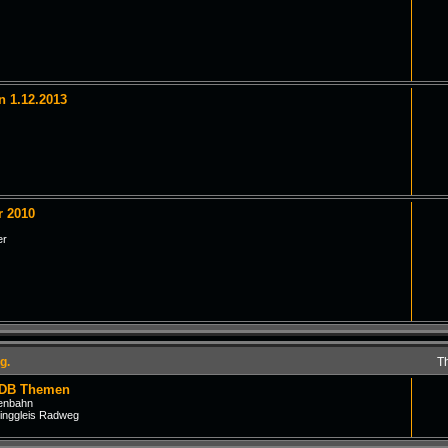
n 1.12.2013
r 2010
er
g.
T
 DB Themen
senbahn
inggleis Radweg