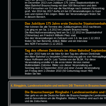
im Dezember 2013 zum Jubiläum 175 Jahre Staatseisenbahn im
Alten Bahnhof Braunschweig mit über 500 Besuchern und dem
NDR Fernsehen vor Ort war die Nachfrage nach meinem Filmvortrag
groß. Von 2014 bis 2017 durfte ich bei 19 Veranstaltungen zu Gast
sein und meinen Film zeigen. Bilder der Veranstaltungen finden Sie
in diesem Bereich.
Das Jubiläum 175 Jahre erste Deutsche Staatseisenbah
Hier können Sie alle Termine des Jubiläumsjahres 2013 nachlesen.
Los ging es am Sa. 1.6.2013 im Lokpark Braunschweig.
Die Abschlußveranstaltung fand am So.1.12.2013 im Staatsbahnhof
(Ottmerbau) am Friedrich Wilhelm Platz statt.
Von den Veranstaltungen im Zeitraum vom 1.6. bis zum 1.12.2013
finden Sie hier Berichte, Artikel, Bilder und ein Interview
des NDR Fernsehen (1.12.2013) .
Tag des offenen Denkmals im Alten Bahnhof Septembe
Im Jahr 2010 hatte ich die Idee für den Tag des offenen Denkmals
den Alten Bahnhof zu bespielen.Unterstützung gab es von Heimatpfleg
Klaus Hoffmann und Dr. Lutz Tantow von der BLSK. Für diese
Veranstaltung erstellte ich die erste kleine Version meiner
Multimedialen Zeitreise. Bilder von dieser Veranstaltung am
Sonntag dem 12.September 2010 und einer Zusatz Veranstaltung
am Freitag dem 1.Oktober 2010 (50 Geburtstag neuer Hbf)
finden Sie hier.
4. Ringgleis, Landeseisenbahn und weitere DB Themen in Braunschwei
Die Braunschweiger Ringbahn / Landeseisenbahn und
Hier geht es um die Deutsche Bahn die Braunschweigische Landesei
und im besonderen um die Ringbahn. Weitere Themen sind auch der R
und die Zeitschiene.