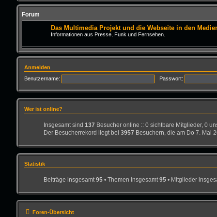
Forum
Das Multimedia Projekt und die Webseite in den Medie
Informationen aus Presse, Funk und Fernsehen.
Anmelden
Benutzername:
Passwort:
Wer ist online?
Insgesamt sind
137
Besucher online :: 0 sichtbare Mitglieder, 0 u
Der Besucherrekord liegt bei
3957
Besuchern, die am Do 7. Mai 20
Statistik
Beiträge insgesamt
95
• Themen insgesamt
95
• Mitglieder insge
Foren-Übersicht