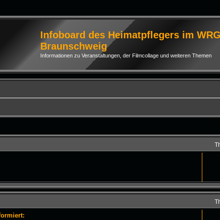
Infoboard des Heimatpflegers im WR
Braunschweig
Informationen zu Veranstaltungen, der Filmcollage und weiteren Themen
T
T
ormiert: