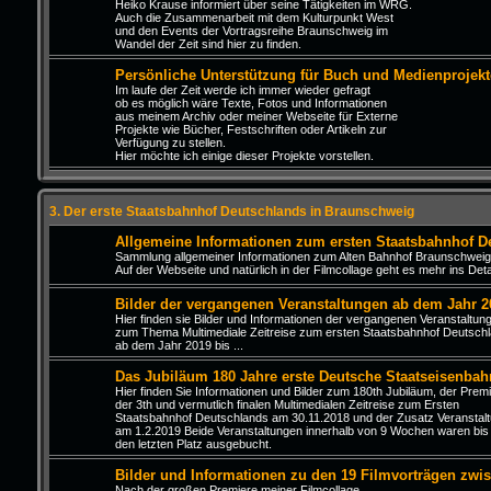
Heiko Krause informiert über seine Tätigkeiten im WRG.
Auch die Zusammenarbeit mit dem Kulturpunkt West
und den Events der Vortragsreihe Braunschweig im
Wandel der Zeit sind hier zu finden.
Persönliche Unterstützung für Buch und Medienprojekt
Im laufe der Zeit werde ich immer wieder gefragt
ob es möglich wäre Texte, Fotos und Informationen
aus meinem Archiv oder meiner Webseite für Externe
Projekte wie Bücher, Festschriften oder Artikeln zur
Verfügung zu stellen.
Hier möchte ich einige dieser Projekte vorstellen.
3. Der erste Staatsbahnhof Deutschlands in Braunschweig
Allgemeine Informationen zum ersten Staatsbahnhof D
Sammlung allgemeiner Informationen zum Alten Bahnhof Braunschweig
Auf der Webseite und natürlich in der Filmcollage geht es mehr ins Detai
Bilder der vergangenen Veranstaltungen ab dem Jahr 2
Hier finden sie Bilder und Informationen der vergangenen Veranstaltun
zum Thema Multimediale Zeitreise zum ersten Staatsbahnhof Deutsch
ab dem Jahr 2019 bis ...
Das Jubiläum 180 Jahre erste Deutsche Staatseisenbah
Hier finden Sie Informationen und Bilder zum 180th Jubiläum, der Prem
der 3th und vermutlich finalen Multimedialen Zeitreise zum Ersten
Staatsbahnhof Deutschlands am 30.11.2018 und der Zusatz Veranstal
am 1.2.2019 Beide Veranstaltungen innerhalb von 9 Wochen waren bis
den letzten Platz ausgebucht.
Bilder und Informationen zu den 19 Filmvorträgen zwi
Nach der großen Premiere meiner Filmcollage