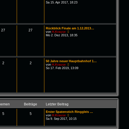
B
g
e
Sa 15. Apr 2017, 18:23
e
u
i
e
t
s
r
t
a
e
g
r
B
Rückblick Finale am 1.12.2013…
e
27
27
N
von
H.Krause
i
e
Mo 2. Dez 2013, 18:35
t
u
r
e
a
s
g
t
e
r
B
50 Jahre neuer Hauptbahnhof 1…
e
2
2
N
von
H.Krause
i
e
So 17. Feb 2019, 13:09
t
u
r
e
a
s
g
t
e
r
B
e
i
t
hemen
Beiträge
Letzter Beitrag
r
a
Erster Spatenstich Ringgleis …
g
5
5
N
von
H.Krause
e
Sa 9. Sep 2017, 10:15
u
e
s