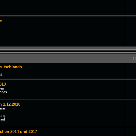
e
T
eutschlands
.
l.
019
gen
lands
n 1.12.2018
iere
tung
 auf
schen 2014 und 2017