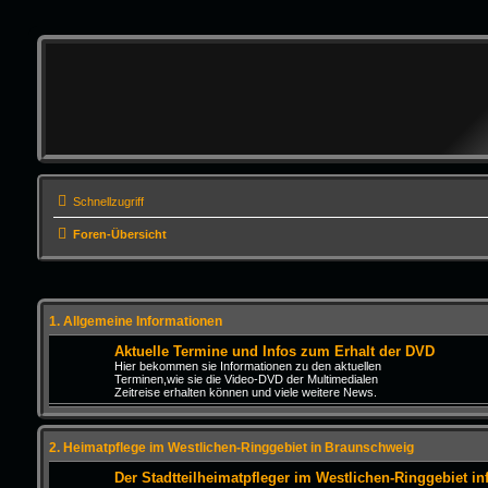
Schnellzugriff
Foren-Übersicht
1. Allgemeine Informationen
Aktuelle Termine und Infos zum Erhalt der DVD
Hier bekommen sie Informationen zu den aktuellen
Terminen,wie sie die Video-DVD der Multimedialen
Zeitreise erhalten können und viele weitere News.
2. Heimatpflege im Westlichen-Ringgebiet in Braunschweig
Der Stadtteilheimatpfleger im Westlichen-Ringgebiet inf