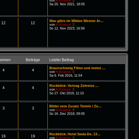
N
von
H.Krause
i
e
Sa 20. Nov 2021, 18:05
t
u
r
e
a
s
g
t
Was gibts im Wilden Westen Ar…
e
12
12
N
von
H.Krause
r
e
So 12. Nov 2023, 16:56
B
u
e
e
i
s
t
t
r
e
a
r
g
B
e
hemen
Beiträge
Letzter Beitrag
i
t
Braunschweig Filme und meine …
r
4
4
N
von
H.Krause
a
e
Sa 6. Feb 2016, 11:54
g
u
e
Rückblick: Vortrag Zeitreise …
s
4
4
N
von
H.Krause
t
e
So 27. Okt 2019, 11:10
e
u
r
e
B
s
e
Bilder vom Zusatz Termin / Ze…
t
3
3
i
N
von
H.Krause
e
t
e
So 16. Dez 2018, 09:05
r
r
u
B
a
e
e
g
s
i
t
t
e
r
Rückblick: Hotel Seela Do. 13…
r
19
19
a
N
von
H.Krause