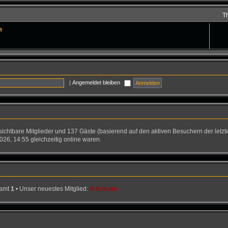
T
n
|
Angemeldet bleiben
nsichtbare Mitglieder und 137 Gäste (basierend auf den aktiven Besuchern der letzt
26, 14:55 gleichzeitig online waren.
samt
1
• Unser neuestes Mitglied:
H.Krause