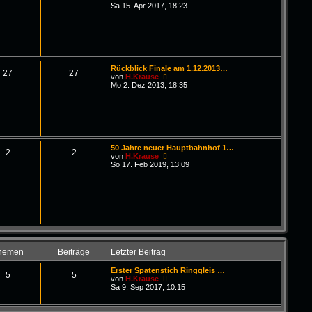
B
g
e
Sa 15. Apr 2017, 18:23
e
u
i
e
t
s
r
t
a
e
g
r
B
Rückblick Finale am 1.12.2013…
e
27
27
N
von
H.Krause
i
e
Mo 2. Dez 2013, 18:35
t
u
r
e
a
s
g
t
e
r
B
50 Jahre neuer Hauptbahnhof 1…
e
2
2
N
von
H.Krause
i
e
So 17. Feb 2019, 13:09
t
u
r
e
a
s
g
t
e
r
B
e
i
t
hemen
Beiträge
Letzter Beitrag
r
a
Erster Spatenstich Ringgleis …
g
5
5
N
von
H.Krause
e
Sa 9. Sep 2017, 10:15
u
e
s