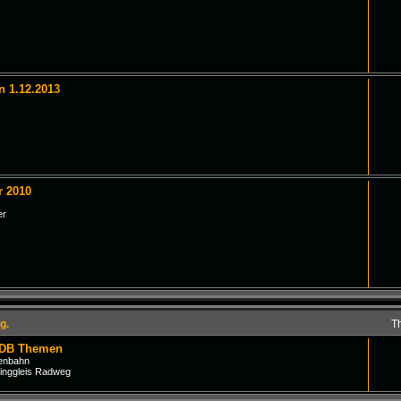
n 1.12.2013
r 2010
er
g.
T
 DB Themen
senbahn
inggleis Radweg