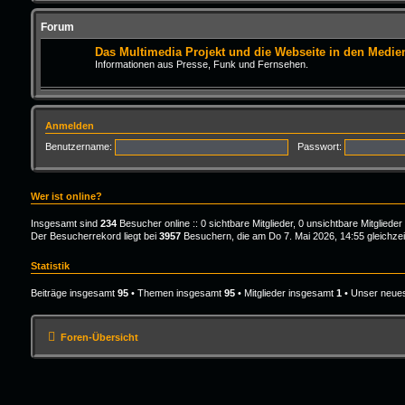
Forum
Das Multimedia Projekt und die Webseite in den Medie
Informationen aus Presse, Funk und Fernsehen.
Anmelden
Benutzername:
Passwort:
Wer ist online?
Insgesamt sind
234
Besucher online :: 0 sichtbare Mitglieder, 0 unsichtbare Mitglied
Der Besucherrekord liegt bei
3957
Besuchern, die am Do 7. Mai 2026, 14:55 gleichzeit
Statistik
Beiträge insgesamt
95
• Themen insgesamt
95
• Mitglieder insgesamt
1
• Unser neues
Foren-Übersicht