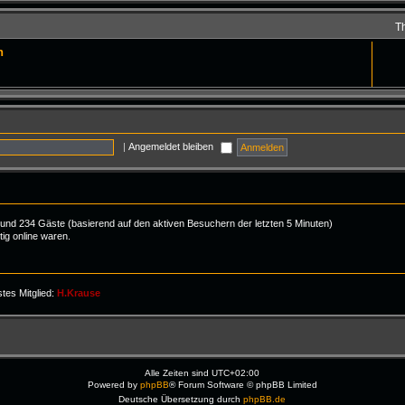
T
n
|
Angemeldet bleiben
er und 234 Gäste (basierend auf den aktiven Besuchern der letzten 5 Minuten)
ig online waren.
tes Mitglied:
H.Krause
Alle Zeiten sind
UTC+02:00
Powered by
phpBB
® Forum Software © phpBB Limited
Deutsche Übersetzung durch
phpBB.de