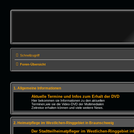
Schnellzugriff
Foren-Übersicht
1. Allgemeine Informationen
Aktuelle Termine und Infos zum Erhalt der DVD
Hier bekommen sie Informationen zu den aktuellen
Terminen,wie sie die Video-DVD der Multimedialen
Zeitreise erhalten können und viele weitere News.
2. Heimatpflege im Westlichen-Ringgebiet in Braunschweig
Der Stadtteilheimatpfleger im Westlichen-Ringgebiet inf