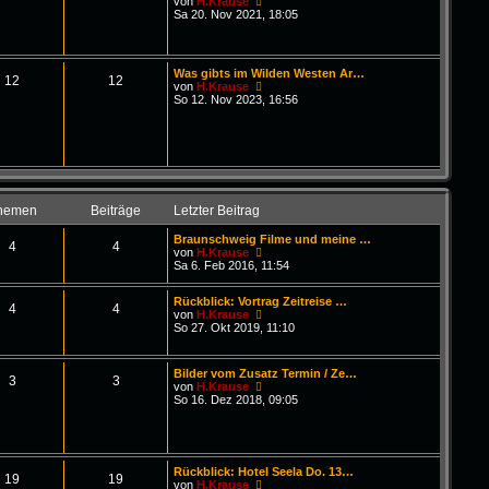
N
von
H.Krause
i
e
Sa 20. Nov 2021, 18:05
t
u
r
e
a
s
g
t
Was gibts im Wilden Westen Ar…
e
12
12
N
von
H.Krause
r
e
So 12. Nov 2023, 16:56
B
u
e
e
i
s
t
t
r
e
a
r
g
B
e
hemen
Beiträge
Letzter Beitrag
i
t
Braunschweig Filme und meine …
r
4
4
N
von
H.Krause
a
e
Sa 6. Feb 2016, 11:54
g
u
e
Rückblick: Vortrag Zeitreise …
s
4
4
N
von
H.Krause
t
e
So 27. Okt 2019, 11:10
e
u
r
e
B
s
e
Bilder vom Zusatz Termin / Ze…
t
3
3
i
N
von
H.Krause
e
t
e
So 16. Dez 2018, 09:05
r
r
u
B
a
e
e
g
s
i
t
t
e
r
Rückblick: Hotel Seela Do. 13…
r
19
19
a
N
von
H.Krause