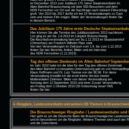
im Dezember 2013 zum Jubiläum 175 Jahre Staatseisenbahn im
Alten Bahnhof Braunschweig mit über 500 Besuchern und dem
NDR Fernsehen vor Ort war die Nachfrage nach meinem Filmvortrag
groß. Von 2014 bis 2017 durfte ich bei 19 Veranstaltungen zu Gast
sein und meinen Film zeigen. Bilder der Veranstaltungen finden Sie
in diesem Bereich.
Das Jubiläum 175 Jahre erste Deutsche Staatseisenbah
Hier können Sie alle Termine des Jubiläumsjahres 2013 nachlesen.
Los ging es am Sa. 1.6.2013 im Lokpark Braunschweig.
Die Abschlußveranstaltung fand am So.1.12.2013 im Staatsbahnhof
(Ottmerbau) am Friedrich Wilhelm Platz statt.
Von den Veranstaltungen im Zeitraum vom 1.6. bis zum 1.12.2013
finden Sie hier Berichte, Artikel, Bilder und ein Interview
des NDR Fernsehen (1.12.2013) .
Tag des offenen Denkmals im Alten Bahnhof Septembe
Im Jahr 2010 hatte ich die Idee für den Tag des offenen Denkmals
den Alten Bahnhof zu bespielen.Unterstützung gab es von Heimatpfleg
Klaus Hoffmann und Dr. Lutz Tantow von der BLSK. Für diese
Veranstaltung erstellte ich die erste kleine Version meiner
Multimedialen Zeitreise. Bilder von dieser Veranstaltung am
Sonntag dem 12.September 2010 und einer Zusatz Veranstaltung
am Freitag dem 1.Oktober 2010 (50 Geburtstag neuer Hbf)
finden Sie hier.
4. Ringgleis, Landeseisenbahn und weitere DB Themen in Braunschwei
Die Braunschweiger Ringbahn / Landeseisenbahn und
Hier geht es um die Deutsche Bahn die Braunschweigische Landesei
und im besonderen um die Ringbahn. Weitere Themen sind auch der R
und die Zeitschiene.