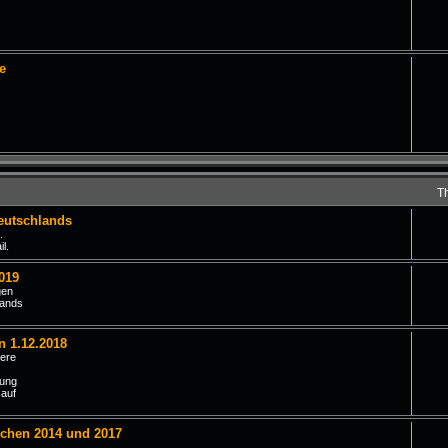
e
T
eutschlands
.
l.
019
gen
lands
n 1.12.2018
iere
tung
 auf
schen 2014 und 2017