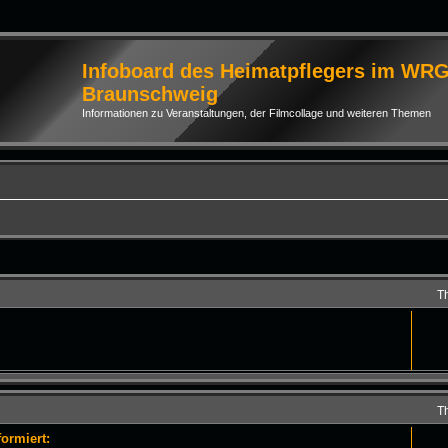
Infoboard des Heimatpflegers im WR
Braunschweig
Informationen zu Veranstaltungen, der Filmcollage und weiteren Themen
T
T
ormiert: