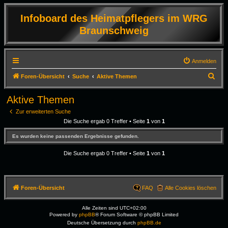
Infoboard des Heimatpflegers im WRG
Braunschweig
Anmelden
S
Foren-Übersicht
Suche
Aktive Themen
u
Aktive Themen
c
Zur erweiterten Suche
h
Die Suche ergab 0 Treffer • Seite
1
von
1
e
Es wurden keine passenden Ergebnisse gefunden.
Die Suche ergab 0 Treffer • Seite
1
von
1
Foren-Übersicht
FAQ
Alle Cookies löschen
Alle Zeiten sind
UTC+02:00
Powered by
phpBB
® Forum Software © phpBB Limited
Deutsche Übersetzung durch
phpBB.de