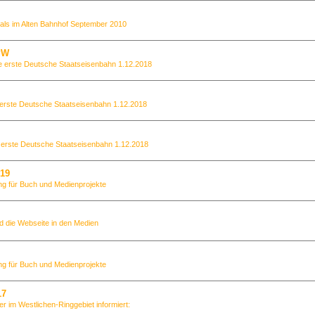
ls im Alten Bahnhof September 2010
PW
e erste Deutsche Staatseisenbahn 1.12.2018
erste Deutsche Staatseisenbahn 1.12.2018
 erste Deutsche Staatseisenbahn 1.12.2018
019
ng für Buch und Medienprojekte
d die Webseite in den Medien
ng für Buch und Medienprojekte
17
er im Westlichen-Ringgebiet informiert: