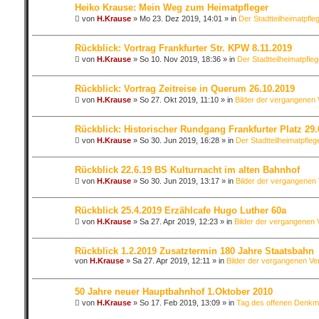
Heiko Krause: Mein Weg zum Heimatpfleger
von
H.Krause
»
Mo 23. Dez 2019, 14:01
» in
Der Stadtteilheimatpfle
Rückblick: Vortrag Frankfurter Str. KPW 8.11.2019
von
H.Krause
»
So 10. Nov 2019, 18:36
» in
Der Stadtteilheimatpfleg
Rückblick: Vortrag Zeitreise in Querum 26.10.2019
von
H.Krause
»
So 27. Okt 2019, 11:10
» in
Bilder der vergangenen
Rückblick: Historischer Rundgang Frankfurter Platz 29.
von
H.Krause
»
So 30. Jun 2019, 16:28
» in
Der Stadtteilheimatpfleg
Rückblick 22.6.19 BS Kulturnacht im alten Bahnhof
von
H.Krause
»
So 30. Jun 2019, 13:17
» in
Bilder der vergangenen
Rückblick 25.4.2019 Erzählcafe Hugo Luther 60a
von
H.Krause
»
Sa 27. Apr 2019, 12:23
» in
Bilder der vergangenen 
Rückblick 1.2.2019 Zusatztermin 180 Jahre Staatsbahn
von
H.Krause
»
Sa 27. Apr 2019, 12:11
» in
Bilder der vergangenen Ve
50 Jahre neuer Hauptbahnhof 1.Oktober 2010
von
H.Krause
»
So 17. Feb 2019, 13:09
» in
Tag des offenen Denkma