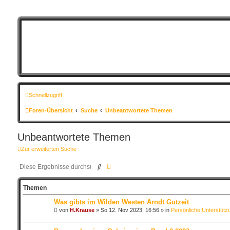
Schnellzugriff
Foren-Übersicht
Suche
Unbeantwortete Themen
Unbeantwortete Themen
Zur erweiterten Suche
Suche
Erweiterte Suche
Themen
Was gibts im Wilden Westen Arndt Gutzeit
von
H.Krause
»
So 12. Nov 2023, 16:56
» in
Persönliche Unterstütz