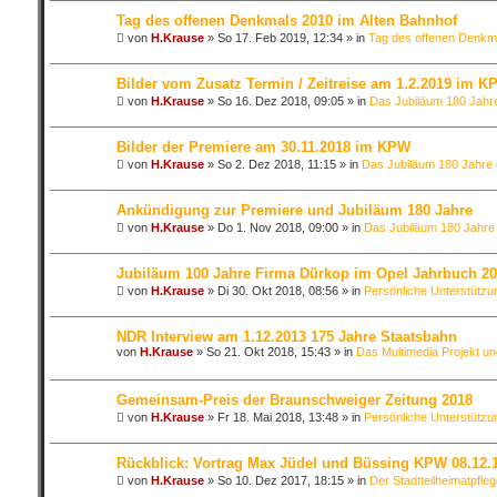
Tag des offenen Denkmals 2010 im Alten Bahnhof
von
H.Krause
»
So 17. Feb 2019, 12:34
» in
Tag des offenen Denkma
Bilder vom Zusatz Termin / Zeitreise am 1.2.2019 im K
von
H.Krause
»
So 16. Dez 2018, 09:05
» in
Das Jubiläum 180 Jahr
Bilder der Premiere am 30.11.2018 im KPW
von
H.Krause
»
So 2. Dez 2018, 11:15
» in
Das Jubiläum 180 Jahre 
Ankündigung zur Premiere und Jubiläum 180 Jahre
von
H.Krause
»
Do 1. Nov 2018, 09:00
» in
Das Jubiläum 180 Jahre
Jubiläum 100 Jahre Firma Dürkop im Opel Jahrbuch 2
von
H.Krause
»
Di 30. Okt 2018, 08:56
» in
Persönliche Unterstützu
NDR Interview am 1.12.2013 175 Jahre Staatsbahn
von
H.Krause
»
So 21. Okt 2018, 15:43
» in
Das Multimedia Projekt un
Gemeinsam-Preis der Braunschweiger Zeitung 2018
von
H.Krause
»
Fr 18. Mai 2018, 13:48
» in
Persönliche Unterstützu
Rückblick: Vortrag Max Jüdel und Büssing KPW 08.12.
von
H.Krause
»
So 10. Dez 2017, 18:15
» in
Der Stadtteilheimatpfleg