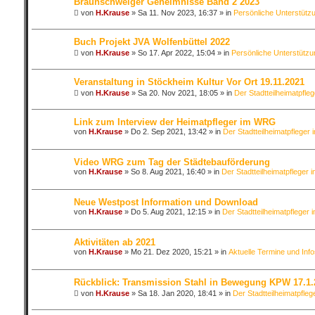
Braunschweiger Geheimnisse Band 2 2023
von
H.Krause
»
Sa 11. Nov 2023, 16:37
» in
Persönliche Unterstütz
Buch Projekt JVA Wolfenbüttel 2022
von
H.Krause
»
So 17. Apr 2022, 15:04
» in
Persönliche Unterstützu
Veranstaltung in Stöckheim Kultur Vor Ort 19.11.2021
von
H.Krause
»
Sa 20. Nov 2021, 18:05
» in
Der Stadtteilheimatpfleg
Link zum Interview der Heimatpfleger im WRG
von
H.Krause
»
Do 2. Sep 2021, 13:42
» in
Der Stadtteilheimatpfleger 
Video WRG zum Tag der Städtebauförderung
von
H.Krause
»
So 8. Aug 2021, 16:40
» in
Der Stadtteilheimatpfleger i
Neue Westpost Information und Download
von
H.Krause
»
Do 5. Aug 2021, 12:15
» in
Der Stadtteilheimatpfleger 
Aktivitäten ab 2021
von
H.Krause
»
Mo 21. Dez 2020, 15:21
» in
Aktuelle Termine und Inf
Rückblick: Transmission Stahl in Bewegung KPW 17.1.
von
H.Krause
»
Sa 18. Jan 2020, 18:41
» in
Der Stadtteilheimatpfleg