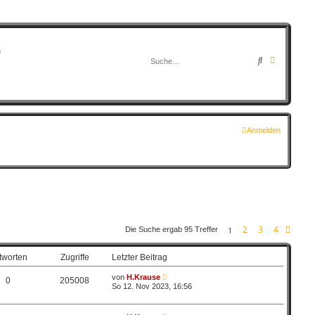
G
Suche
Erweitert
Anmelden
2
3
4
1
Die Suche ergab 95 Treffer
Näch
tworten
Zugriffe
Letzter Beitrag
von
H.Krause
0
205008
So 12. Nov 2023, 16:56