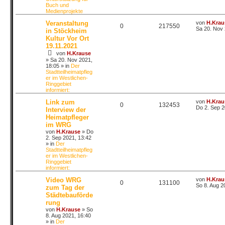
Buch und
Medienprojekte
Veranstaltung
von
H.Krau
0
217550
Sa 20. Nov 
in Stöckheim
Kultur Vor Ort
19.11.2021
von
H.Krause
»
Sa 20. Nov 2021,
18:05
» in
Der
Stadtteilheimatpfleg
er im Westlichen-
Ringgebiet
informiert:
Link zum
von
H.Krau
0
132453
Do 2. Sep 2
Interview der
Heimatpfleger
im WRG
von
H.Krause
»
Do
2. Sep 2021, 13:42
» in
Der
Stadtteilheimatpfleg
er im Westlichen-
Ringgebiet
informiert:
Video WRG
von
H.Krau
0
131100
So 8. Aug 2
zum Tag der
Städtebauförde
rung
von
H.Krause
»
So
8. Aug 2021, 16:40
» in
Der