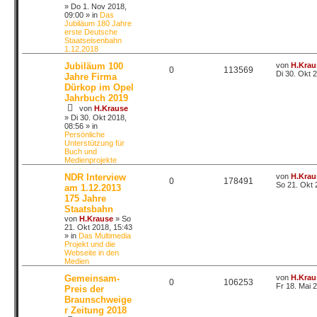
»
Do 1. Nov 2018,
09:00
» in
Das
Jubiläum 180 Jahre
erste Deutsche
Staatseisenbahn
1.12.2018
Jubiläum 100
von
H.Krau
0
113569
Di 30. Okt 
Jahre Firma
Dürkop im Opel
Jahrbuch 2019
von
H.Krause
»
Di 30. Okt 2018,
08:56
» in
Persönliche
Unterstützung für
Buch und
Medienprojekte
NDR Interview
von
H.Krau
0
178491
So 21. Okt 
am 1.12.2013
175 Jahre
Staatsbahn
von
H.Krause
»
So
21. Okt 2018, 15:43
» in
Das Multimedia
Projekt und die
Webseite in den
Medien
Gemeinsam-
von
H.Krau
0
106253
Fr 18. Mai 
Preis der
Braunschweige
r Zeitung 2018