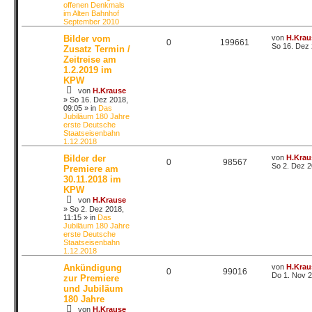
offenen Denkmals
im Alten Bahnhof
September 2010
Bilder vom
von
H.Krau
0
199661
So 16. Dez 
Zusatz Termin /
Zeitreise am
1.2.2019 im
KPW
von
H.Krause
»
So 16. Dez 2018,
09:05
» in
Das
Jubiläum 180 Jahre
erste Deutsche
Staatseisenbahn
1.12.2018
Bilder der
von
H.Krau
0
98567
So 2. Dez 2
Premiere am
30.11.2018 im
KPW
von
H.Krause
»
So 2. Dez 2018,
11:15
» in
Das
Jubiläum 180 Jahre
erste Deutsche
Staatseisenbahn
1.12.2018
Ankündigung
von
H.Krau
0
99016
Do 1. Nov 2
zur Premiere
und Jubiläum
180 Jahre
von
H.Krause