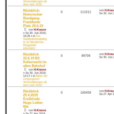
Veranstaltungen ab
dem Jahr 2019
Rückblick:
von
H.Krau
0
111511
So 30. Jun 
Historischer
Rundgang
Frankfurter
Platz 29.6.19
von
H.Krause
»
So 30. Jun 2019,
16:28
» in
Der
Stadtteilheimatpfleg
er im Westlichen-
Ringgebiet
informiert:
Rückblick
von
H.Krau
0
99709
So 30. Jun 
22.6.19 BS
Kulturnacht im
alten Bahnhof
von
H.Krause
»
So 30. Jun 2019,
13:17
» in
Bilder der
vergangenen
Veranstaltungen ab
dem Jahr 2019
Rückblick
von
H.Krau
0
100459
Sa 27. Apr 
25.4.2019
Erzählcafe
Hugo Luther
60a
von
H.Krause
»
Sa 27. Apr 2019,