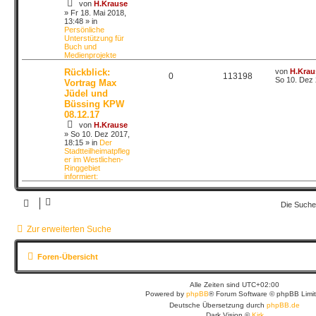
von
H.Krause
»
Fr 18. Mai 2018,
13:48
» in
Persönliche
Unterstützung für
Buch und
Medienprojekte
Rückblick:
von
H.Krau
0
113198
So 10. Dez 
Vortrag Max
Jüdel und
Büssing KPW
08.12.17
von
H.Krause
»
So 10. Dez 2017,
18:15
» in
Der
Stadtteilheimatpfleg
er im Westlichen-
Ringgebiet
informiert:
Die Suche
Zur erweiterten Suche
Foren-Übersicht
Alle Zeiten sind
UTC+02:00
Powered by
phpBB
® Forum Software © phpBB Limi
Deutsche Übersetzung durch
phpBB.de
Dark Vision ©
Kirk