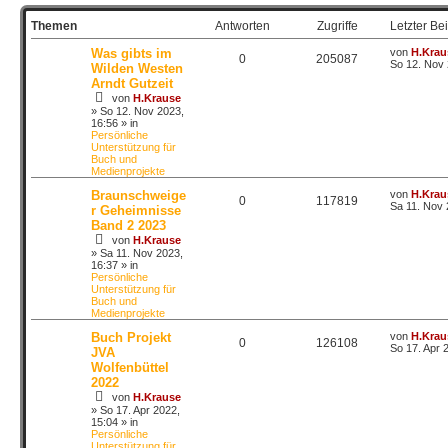
Themen
Antworten
Zugriffe
Letzter Bei
Was gibts im
von
H.Krau
0
205087
So 12. Nov 
Wilden Westen
Arndt Gutzeit
von
H.Krause
»
So 12. Nov 2023,
16:56
» in
Persönliche
Unterstützung für
Buch und
Medienprojekte
Braunschweige
von
H.Krau
0
117819
Sa 11. Nov 
r Geheimnisse
Band 2 2023
von
H.Krause
»
Sa 11. Nov 2023,
16:37
» in
Persönliche
Unterstützung für
Buch und
Medienprojekte
Buch Projekt
von
H.Krau
0
126108
So 17. Apr 
JVA
Wolfenbüttel
2022
von
H.Krause
»
So 17. Apr 2022,
15:04
» in
Persönliche
Unterstützung für