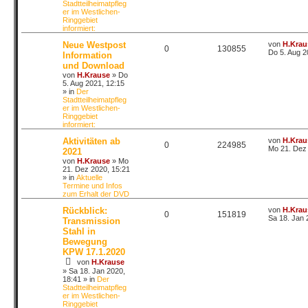
Stadtteilheimatpfleg
er im Westlichen-
Ringgebiet
informiert:
Neue Westpost
von
H.Krau
0
130855
Do 5. Aug 2
Information
und Download
von
H.Krause
»
Do
5. Aug 2021, 12:15
» in
Der
Stadtteilheimatpfleg
er im Westlichen-
Ringgebiet
informiert:
Aktivitäten ab
von
H.Krau
0
224985
Mo 21. Dez 
2021
von
H.Krause
»
Mo
21. Dez 2020, 15:21
» in
Aktuelle
Termine und Infos
zum Erhalt der DVD
Rückblick:
von
H.Krau
0
151819
Sa 18. Jan 
Transmission
Stahl in
Bewegung
KPW 17.1.2020
von
H.Krause
»
Sa 18. Jan 2020,
18:41
» in
Der
Stadtteilheimatpfleg
er im Westlichen-
Ringgebiet