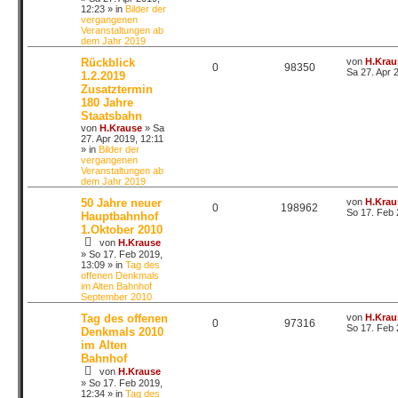
12:23
» in
Bilder der
vergangenen
Veranstaltungen ab
dem Jahr 2019
Rückblick
von
H.Krau
0
98350
Sa 27. Apr 
1.2.2019
Zusatztermin
180 Jahre
Staatsbahn
von
H.Krause
»
Sa
27. Apr 2019, 12:11
» in
Bilder der
vergangenen
Veranstaltungen ab
dem Jahr 2019
50 Jahre neuer
von
H.Krau
0
198962
So 17. Feb 
Hauptbahnhof
1.Oktober 2010
von
H.Krause
»
So 17. Feb 2019,
13:09
» in
Tag des
offenen Denkmals
im Alten Bahnhof
September 2010
Tag des offenen
von
H.Krau
0
97316
So 17. Feb 
Denkmals 2010
im Alten
Bahnhof
von
H.Krause
»
So 17. Feb 2019,
12:34
» in
Tag des