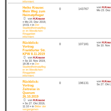
informiert:
Heiko Krause:
von
H.Krau
0
143767
Mo 23. Dez 
Mein Weg zum
Heimatpfleger
von
H.Krause
»
Mo 23. Dez 2019,
14:01
» in
Der
Stadtteilheimatpfleg
er im Westlichen-
Ringgebiet
informiert:
Rückblick:
von
H.Krau
0
107181
So 10. Nov 
Vortrag
Frankfurter Str.
KPW 8.11.2019
von
H.Krause
»
So 10. Nov 2019,
18:36
» in
Der
Stadtteilheimatpfleg
er im Westlichen-
Ringgebiet
informiert:
Rückblick:
von
H.Krau
0
196131
So 27. Okt 
Vortrag
Zeitreise in
Querum
26.10.2019
von
H.Krause
»
So 27. Okt 2019,
11:10
» in
Bilder der
vergangenen