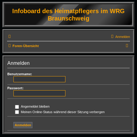
Infoboard des Heimatpflegers im WRG
Braunschweig
Anmelden
S
Foren-Übersicht
u
c
Anmelden
h
Benutzername:
e
Passwort:
Angemeldet bleiben
Meinen Online-Status während dieser Sitzung verbergen