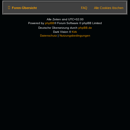
Foren-Übersicht
FAQ
Alle Cookies löschen
Alle Zeiten sind
UTC+02:00
Powered by
phpBB
® Forum Software © phpBB Limited
Deutsche Übersetzung durch
phpBB.de
Dark Vision ©
Kirk
Datenschutz
|
Nutzungsbedingungen