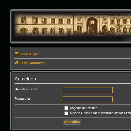
Schnellzugriff
Foren-Übersicht
Anmelden
Benutzername:
Passwort:
Angemeldet bleiben
Meinen Online-Status während dieser Sitz