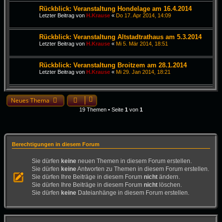
Rückblick: Veranstaltung Hondelage am 16.4.2014
Letzter Beitrag von
H.Krause
«
Do 17. Apr 2014, 14:09
Rückblick: Veranstaltung Altstadtrathaus am 5.3.2014
Letzter Beitrag von
H.Krause
«
Mi 5. Mär 2014, 18:51
Rückblick: Veranstaltung Broitzem am 28.1.2014
Letzter Beitrag von
H.Krause
«
Mi 29. Jan 2014, 18:21
Neues Thema
19 Themen • Seite
1
von
1
Berechtigungen in diesem Forum
Sie dürfen
keine
neuen Themen in diesem Forum erstellen.
Sie dürfen
keine
Antworten zu Themen in diesem Forum erstellen.
Sie dürfen Ihre Beiträge in diesem Forum
nicht
ändern.
Sie dürfen Ihre Beiträge in diesem Forum
nicht
löschen.
Sie dürfen
keine
Dateianhänge in diesem Forum erstellen.