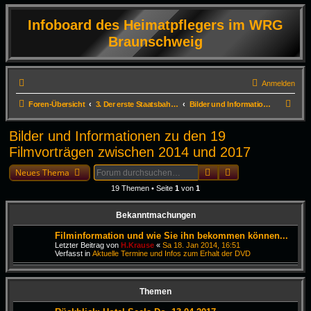
Infoboard des Heimatpflegers im WRG
Braunschweig
Anmelden
S
Foren-Übersicht
3. Der erste Staatsbahnhof Deutschlands in Braunschweig
Bilder und Informationen zu den 19 Filmvorträgen zwischen 2014 und 2017
u
Bilder und Informationen zu den 19
c
Filmvorträgen zwischen 2014 und 2017
h
Suche
Erweiterte Suche
e
Neues Thema
19 Themen • Seite
1
von
1
Bekanntmachungen
Filminformation und wie Sie ihn bekommen können...
Letzter Beitrag von
H.Krause
«
Sa 18. Jan 2014, 16:51
Verfasst in
Aktuelle Termine und Infos zum Erhalt der DVD
Themen