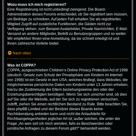
Wozu muss ich mich registrieren?
Eine Registrierung ist nicht unbedingt zwingend. Die Board-
Administration dieses Forums entscheidet, ob Sie registriert sein müssen,
um Beiträge zu schreiben. Auf jeden Fall erhalten Sie als registriertes
Mitglied Zugriff auf zusätzliche Funktionen, die Gästen nicht zur
Verfügung stehen: zum Beispiel Avatarbilder, Private Nachrichten, E-Mail-
Versand an andere Mitglieder, Beitritt zu Benutzergruppen und so weiter.
Wir empfehlen Ihnen eine Anmeldung, da sie schnell erledigt ist und
Ihnen zahlreiche Vorteile bietet.
Nach oben
Was ist COPPA?
COPPA, ausgeschrieben Children’s Online Privacy Protection Act of 1998
(deutsch: Gesetz zum Schutz der Privatsphäre von Kindern im Internet
von 1998) ist ein Gesetz in den USA, welches festlegt, dass Websites, die
möglicherweise persönliche Daten von Kindern unter 13 Jahren erheben,
hierzu die Zustimmung der Eltern beziehungsweise des oder der
Erziehungsberechtigten benötigen. Wenn Sie sich unsicher sind, ob dies
auf Sie oder die Website, auf der Sie sich zu registrieren versuchen,
zutrifft, ziehen Sie einen rechtlichen Beistand zu Rate. Bitte beachten Sie,
dass phpBB Limited und der Besitzer dieses Boards keine
Rechtsberatung anbieten kann und nicht die Anlaufstelle für
Rechtsangelegenheiten jeglicher Art ist; außer solchen, die unter der
Frage „An wen soll ich mich wenden, falls es Beschwerden oder
juristische Anfragen zu diesem Forum gibt?“ behandelt werden.