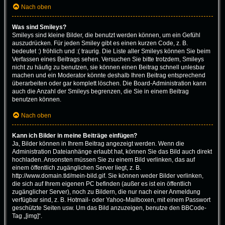
Nach oben
Was sind Smileys?
Smileys sind kleine Bilder, die benutzt werden können, um ein Gefühl
auszudrücken. Für jeden Smiley gibt es einen kurzen Code, z. B.
bedeutet :) fröhlich und :( traurig. Die Liste aller Smileys können Sie beim
Verfassen eines Beitrags sehen. Versuchen Sie bitte trotzdem, Smileys
nicht zu häufig zu benutzen, sie können einen Beitrag schnell unlesbar
machen und ein Moderator könnte deshalb Ihren Beitrag entsprechend
überarbeiten oder gar komplett löschen. Die Board-Administration kann
auch die Anzahl der Smileys begrenzen, die Sie in einem Beitrag
benutzen können.
Nach oben
Kann ich Bilder in meine Beiträge einfügen?
Ja, Bilder können in Ihrem Beitrag angezeigt werden. Wenn die
Administration Dateianhänge erlaubt hat, können Sie das Bild auch direkt
hochladen. Ansonsten müssen Sie zu einem Bild verlinken, das auf
einem öffentlich zugänglichen Server liegt, z. B.
http://www.domain.tld/mein-bild.gif. Sie können weder Bilder verlinken,
die sich auf Ihrem eigenen PC befinden (außer es ist ein öffentlich
zugänglicher Server), noch zu Bildern, die nur nach einer Anmeldung
verfügbar sind, z. B. Hotmail- oder Yahoo-Mailboxen, mit einem Passwort
geschützte Seiten usw. Um das Bild anzuzeigen, benutze den BBCode-
Tag „[img]“.