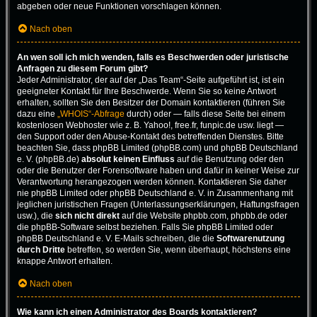
abgeben oder neue Funktionen vorschlagen können.
Nach oben
An wen soll ich mich wenden, falls es Beschwerden oder juristische
Anfragen zu diesem Forum gibt?
Jeder Administrator, der auf der „Das Team“-Seite aufgeführt ist, ist ein
geeigneter Kontakt für Ihre Beschwerde. Wenn Sie so keine Antwort
erhalten, sollten Sie den Besitzer der Domain kontaktieren (führen Sie
dazu eine
„WHOIS“-Abfrage
durch) oder — falls diese Seite bei einem
kostenlosen Webhoster wie z. B. Yahoo!, free.fr, funpic.de usw. liegt —
den Support oder den Abuse-Kontakt des betreffenden Dienstes. Bitte
beachten Sie, dass phpBB Limited (phpBB.com) und phpBB Deutschland
e. V. (phpBB.de)
absolut keinen Einfluss
auf die Benutzung oder den
oder die Benutzer der Forensoftware haben und dafür in keiner Weise zur
Verantwortung herangezogen werden können. Kontaktieren Sie daher
nie phpBB Limited oder phpBB Deutschland e. V. in Zusammenhang mit
jeglichen juristischen Fragen (Unterlassungserklärungen, Haftungsfragen
usw.), die
sich nicht direkt
auf die Website phpbb.com, phpbb.de oder
die phpBB-Software selbst beziehen. Falls Sie phpBB Limited oder
phpBB Deutschland e. V. E-Mails schreiben, die die
Softwarenutzung
durch Dritte
betreffen, so werden Sie, wenn überhaupt, höchstens eine
knappe Antwort erhalten.
Nach oben
Wie kann ich einen Administrator des Boards kontaktieren?