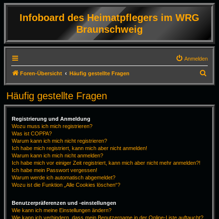
Infoboard des Heimatpflegers im WRG
Braunschweig
Anmelden
S
Foren-Übersicht
Häufig gestellte Fragen
u
Häufig gestellte Fragen
c
h
Registrierung und Anmeldung
e
Wozu muss ich mich registrieren?
Was ist COPPA?
Warum kann ich mich nicht registrieren?
Ich habe mich registriert, kann mich aber nicht anmelden!
Warum kann ich mich nicht anmelden?
Ich habe mich vor einiger Zeit registriert, kann mich aber nicht mehr anmelden?!
Ich habe mein Passwort vergessen!
Warum werde ich automatisch abgemeldet?
Wozu ist die Funktion „Alle Cookies löschen“?
Benutzerpräferenzen und -einstellungen
Wie kann ich meine Einstellungen ändern?
Wie kann ich verhindern, dass mein Benutzername in der Online-Liste auftaucht?