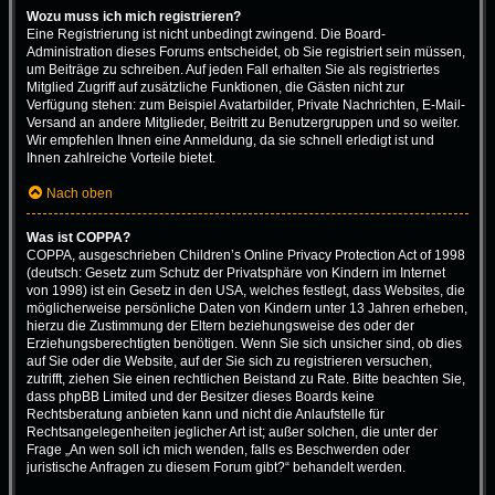
Wozu muss ich mich registrieren?
Eine Registrierung ist nicht unbedingt zwingend. Die Board-
Administration dieses Forums entscheidet, ob Sie registriert sein müssen,
um Beiträge zu schreiben. Auf jeden Fall erhalten Sie als registriertes
Mitglied Zugriff auf zusätzliche Funktionen, die Gästen nicht zur
Verfügung stehen: zum Beispiel Avatarbilder, Private Nachrichten, E-Mail-
Versand an andere Mitglieder, Beitritt zu Benutzergruppen und so weiter.
Wir empfehlen Ihnen eine Anmeldung, da sie schnell erledigt ist und
Ihnen zahlreiche Vorteile bietet.
Nach oben
Was ist COPPA?
COPPA, ausgeschrieben Children’s Online Privacy Protection Act of 1998
(deutsch: Gesetz zum Schutz der Privatsphäre von Kindern im Internet
von 1998) ist ein Gesetz in den USA, welches festlegt, dass Websites, die
möglicherweise persönliche Daten von Kindern unter 13 Jahren erheben,
hierzu die Zustimmung der Eltern beziehungsweise des oder der
Erziehungsberechtigten benötigen. Wenn Sie sich unsicher sind, ob dies
auf Sie oder die Website, auf der Sie sich zu registrieren versuchen,
zutrifft, ziehen Sie einen rechtlichen Beistand zu Rate. Bitte beachten Sie,
dass phpBB Limited und der Besitzer dieses Boards keine
Rechtsberatung anbieten kann und nicht die Anlaufstelle für
Rechtsangelegenheiten jeglicher Art ist; außer solchen, die unter der
Frage „An wen soll ich mich wenden, falls es Beschwerden oder
juristische Anfragen zu diesem Forum gibt?“ behandelt werden.