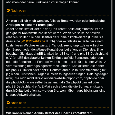
abgeben oder neue Funktionen vorschlagen können.
Nach oben
An wen soll ich mich wenden, falls es Beschwerden oder juristische
Anfragen zu diesem Forum gibt?
Jeder Administrator, der auf der „Das Team“-Seite aufgeführt ist, ist ein
geeigneter Kontakt für Ihre Beschwerde. Wenn Sie so keine Antwort
erhalten, sollten Sie den Besitzer der Domain kontaktieren (führen Sie
dazu eine
„WHOIS“-Abfrage
durch) oder — falls diese Seite bei einem
kostenlosen Webhoster wie z. B. Yahoo!, free.fr, funpic.de usw. liegt —
den Support oder den Abuse-Kontakt des betreffenden Dienstes. Bitte
beachten Sie, dass phpBB Limited (phpBB.com) und phpBB Deutschland
e. V. (phpBB.de)
absolut keinen Einfluss
auf die Benutzung oder den
oder die Benutzer der Forensoftware haben und dafür in keiner Weise zur
Verantwortung herangezogen werden können. Kontaktieren Sie daher
nie phpBB Limited oder phpBB Deutschland e. V. in Zusammenhang mit
jeglichen juristischen Fragen (Unterlassungserklärungen, Haftungsfragen
usw.), die
sich nicht direkt
auf die Website phpbb.com, phpbb.de oder
die phpBB-Software selbst beziehen. Falls Sie phpBB Limited oder
phpBB Deutschland e. V. E-Mails schreiben, die die
Softwarenutzung
durch Dritte
betreffen, so werden Sie, wenn überhaupt, höchstens eine
knappe Antwort erhalten.
Nach oben
Wie kann ich einen Administrator des Boards kontaktieren?