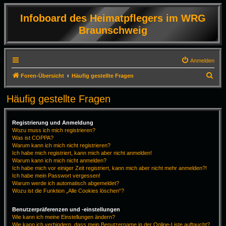
Infoboard des Heimatpflegers im WRG
Braunschweig
Anmelden
S
Foren-Übersicht
Häufig gestellte Fragen
u
Häufig gestellte Fragen
c
h
Registrierung und Anmeldung
e
Wozu muss ich mich registrieren?
Was ist COPPA?
Warum kann ich mich nicht registrieren?
Ich habe mich registriert, kann mich aber nicht anmelden!
Warum kann ich mich nicht anmelden?
Ich habe mich vor einiger Zeit registriert, kann mich aber nicht mehr anmelden?!
Ich habe mein Passwort vergessen!
Warum werde ich automatisch abgemeldet?
Wozu ist die Funktion „Alle Cookies löschen“?
Benutzerpräferenzen und -einstellungen
Wie kann ich meine Einstellungen ändern?
Wie kann ich verhindern, dass mein Benutzername in der Online-Liste auftaucht?