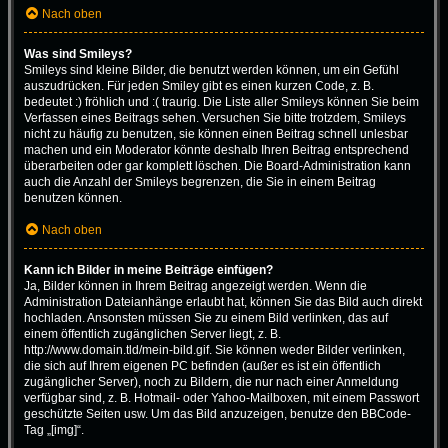
Nach oben
Was sind Smileys?
Smileys sind kleine Bilder, die benutzt werden können, um ein Gefühl
auszudrücken. Für jeden Smiley gibt es einen kurzen Code, z. B.
bedeutet :) fröhlich und :( traurig. Die Liste aller Smileys können Sie beim
Verfassen eines Beitrags sehen. Versuchen Sie bitte trotzdem, Smileys
nicht zu häufig zu benutzen, sie können einen Beitrag schnell unlesbar
machen und ein Moderator könnte deshalb Ihren Beitrag entsprechend
überarbeiten oder gar komplett löschen. Die Board-Administration kann
auch die Anzahl der Smileys begrenzen, die Sie in einem Beitrag
benutzen können.
Nach oben
Kann ich Bilder in meine Beiträge einfügen?
Ja, Bilder können in Ihrem Beitrag angezeigt werden. Wenn die
Administration Dateianhänge erlaubt hat, können Sie das Bild auch direkt
hochladen. Ansonsten müssen Sie zu einem Bild verlinken, das auf
einem öffentlich zugänglichen Server liegt, z. B.
http://www.domain.tld/mein-bild.gif. Sie können weder Bilder verlinken,
die sich auf Ihrem eigenen PC befinden (außer es ist ein öffentlich
zugänglicher Server), noch zu Bildern, die nur nach einer Anmeldung
verfügbar sind, z. B. Hotmail- oder Yahoo-Mailboxen, mit einem Passwort
geschützte Seiten usw. Um das Bild anzuzeigen, benutze den BBCode-
Tag „[img]“.