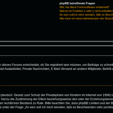
phpBB betreffende Fragen
Wer hat diese Forensoftware entwickelt?
Warum ist Funktion x oder y nicht enthalten
An wen soll ich mich wenden, falls es Besc
Wie kann ich einen Administrator des Board
dieses Forums entscheidet, ob Sie registriert sein müssen, um Beiträge zu schreiben.
iel Avatarbilder, Private Nachrichten, E-Mail-Versand an andere Mitglieder, Beitri
(deutsch: Gesetz zum Schutz der Privatsphäre von Kindern im Internet von 1998) is
hierzu die Zustimmung der Eltern beziehungsweise des oder der Erziehungsberecht
 einen rechtlichen Beistand zu Rate. Bitte beachten Sie, dass phpBB Limited und de
 die unter der Frage „An wen soll ich mich wenden, falls es Beschwerden oder juris