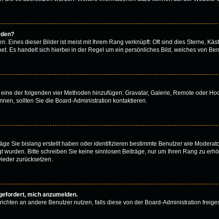
rden?
 Eines dieser Bilder ist meist mit Ihrem Rang verknüpft: Oft sind dies Sterne, Käs
t. Es handelt sich hierbei in der Regel um ein persönliches Bild, welches von Benu
er eine der folgenden vier Methoden hinzufügen: Gravatar, Galerie, Remote oder H
en, sollten Sie die Board-Administration kontaktieren.
äge Sie bislang erstellt haben oder identifizieren bestimmte Benutzer wie Modera
egt wurden. Bitte schreiben Sie keine sinnlosen Beiträge, nur um Ihren Rang zu er
ieder zurücksetzen.
fgefordert, mich anzumelden.
achrichten an andere Benutzer nutzen, falls diese von der Board-Administration fr