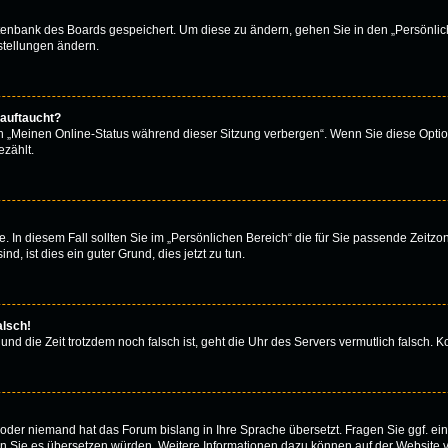
atenbank des Boards gespeichert. Um diese zu ändern, gehen Sie in den „Persönlich
stellungen ändern.
 auftaucht?
on „Meinen Online-Status während dieser Sitzung verbergen“. Wenn Sie diese Optio
zählt.
. In diesem Fall sollten Sie im „Persönlichen Bereich“ die für Sie passende Zeitzone
d, ist dies ein guter Grund, dies jetzt zu tun.
alsch!
 und die Zeit trotzdem noch falsch ist, geht die Uhr des Servers vermutlich falsch.
rt oder niemand hat das Forum bislang in Ihre Sprache übersetzt. Fragen Sie ggf. e
 wenn Sie es übersetzen würden. Weitere Informationen dazu können auf der Website