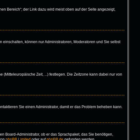
en Bereich“; der Link dazu wird meist oben auf der Seite angezeigt,
n einschalten, können nur Administratoren, Moderatoren und Sie selbst
 (Mitteleuropäische Zeit, ...) festlegen. Die Zeitzone kann dabei nur von
 Kontaktieren Sie einen Administrator, damit er das Problem beheben kann.
inen Board-Administrator, ob er das Sprachpaket, das Sie benötigen,
 von
phpBB Limited
oder auf
phpBB.de
gefunden werden.