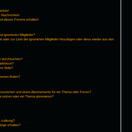
hicken!
 Nachrichten!
ied dieses Forums erhalten!
d ignorierten Mitglieder?
de oder zur Liste der ignorierten Mitglieder hinzufügen oder diese wieder aus den
en durchsuchen?
rgebnisse?
re Seite?
Themen finden?
Lesezeichen und einem Abonnements für ein Thema oder Forum?
ma setzen oder ein Thema abonnieren?
 zulässig?
hänge erhalten?