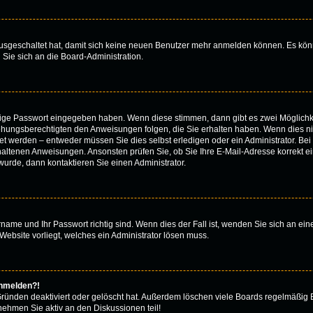
 ausgeschaltet hat, damit sich keine neuen Benutzer mehr anmelden können. Es kön
 Sie sich an die Board-Administration.
htige Passwort eingegeben haben. Wenn diese stimmen, dann gibt es zwei Möglich
iehungsberechtigten den Anweisungen folgen, die Sie erhalten haben. Wenn dies nicht
 werden – entweder müssen Sie dies selbst erledigen oder ein Administrator. Bei de
thaltenen Anweisungen. Ansonsten prüfen Sie, ob Sie Ihre E-Mail-Adresse korrekt 
urde, dann kontaktieren Sie einen Administrator.
rname und Ihr Passwort richtig sind. Wenn dies der Fall ist, wenden Sie sich an ei
Website vorliegt, welches ein Administrator lösen muss.
anmelden?!
Gründen deaktiviert oder gelöscht hat. Außerdem löschen viele Boards regelmäßig B
nehmen Sie aktiv an den Diskussionen teil!