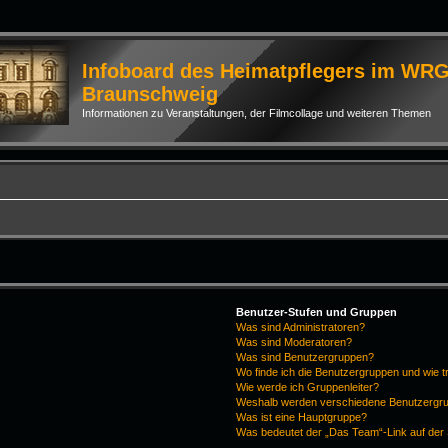
Infoboard des Heimatpflegers im WR
Braunschweig
Informationen zu Veranstaltungen, der Filmcollage und weiteren Themen
Benutzer-Stufen und Gruppen
Was sind Administratoren?
Was sind Moderatoren?
Was sind Benutzergruppen?
Wo finde ich die Benutzergruppen und wie tr
Wie werde ich Gruppenleiter?
Weshalb werden verschiedene Benutzergrup
Was ist eine Hauptgruppe?
Was bedeutet der „Das Team“-Link auf der 