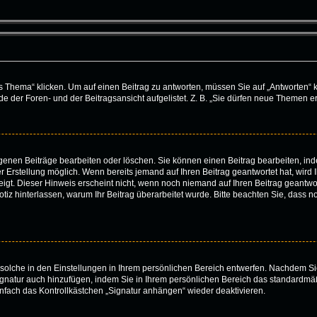
ema“ klicken. Um auf einen Beitrag zu antworten, müssen Sie auf „Antworten“ klick
 der Foren- und der Beitragsansicht aufgelistet. Z. B. „Sie dürfen neue Themen ers
eigenen Beiträge bearbeiten oder löschen. Sie können einen Beitrag bearbeiten, i
er Erstellung möglich. Wenn bereits jemand auf Ihren Beitrag geantwortet hat, wird
igt. Dieser Hinweis erscheint nicht, wenn noch niemand auf Ihren Beitrag geantwor
e Notiz hinterlassen, warum Ihr Beitrag überarbeitet wurde. Bitte beachten Sie, dass
solche in den Einstellungen in Ihrem persönlichen Bereich entwerfen. Nachdem Sie
ignatur auch hinzufügen, indem Sie in Ihrem persönlichen Bereich das standardmä
nfach das Kontrollkästchen „Signatur anhängen“ wieder deaktivieren.