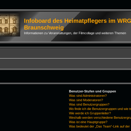
Infoboard des Heimatpflegers im WR
Braunschweig
Informationen zu Veranstaltungen, der Filmcollage und weiteren Themen
Benutzer-Stufen und Gruppen
Was sind Administratoren?
Was sind Moderatoren?
Was sind Benutzergruppen?
Wo finde ich die Benutzergruppen und wie tr
Wie werde ich Gruppenleiter?
Weshalb werden verschiedene Benutzergrup
Was ist eine Hauptgruppe?
Was bedeutet der „Das Team“-Link auf der 