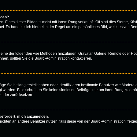
rden?
 Eines dieser Bilder ist meist mit Ihrem Rang verknüpft: Oft sind dies Sterne, Käs
t. Es handelt sich hierbei in der Regel um ein persönliches Bild, welches von Benu
er eine der folgenden vier Methoden hinzufügen: Gravatar, Galerie, Remote oder H
en, sollten Sie die Board-Administration kontaktieren.
äge Sie bislang erstellt haben oder identifizieren bestimmte Benutzer wie Modera
egt wurden. Bitte schreiben Sie keine sinnlosen Beiträge, nur um Ihren Rang zu er
ieder zurücksetzen.
fgefordert, mich anzumelden.
achrichten an andere Benutzer nutzen, falls diese von der Board-Administration fr