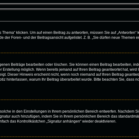
ema“ klicken. Um auf einen Beitrag zu antworten, müssen Sie auf „Antworten“ klick
 der Foren- und der Beitragsansicht aufgelistet. Z. B. „Sie dürfen neue Themen ers
eigenen Beiträge bearbeiten oder löschen. Sie können einen Beitrag bearbeiten, i
er Erstellung möglich. Wenn bereits jemand auf Ihren Beitrag geantwortet hat, wird
igt. Dieser Hinweis erscheint nicht, wenn noch niemand auf Ihren Beitrag geantwor
e Notiz hinterlassen, warum Ihr Beitrag überarbeitet wurde. Bitte beachten Sie, dass
solche in den Einstellungen in Ihrem persönlichen Bereich entwerfen. Nachdem Sie
ignatur auch hinzufügen, indem Sie in Ihrem persönlichen Bereich das standardmä
nfach das Kontrollkästchen „Signatur anhängen“ wieder deaktivieren.