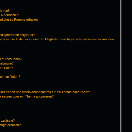
hicken!
 Nachrichten!
ied dieses Forums erhalten!
d ignorierten Mitglieder?
de oder zur Liste der ignorierten Mitglieder hinzufügen oder diese wieder aus den
en durchsuchen?
rgebnisse?
re Seite?
Themen finden?
Lesezeichen und einem Abonnements für ein Thema oder Forum?
ma setzen oder ein Thema abonnieren?
 zulässig?
hänge erhalten?