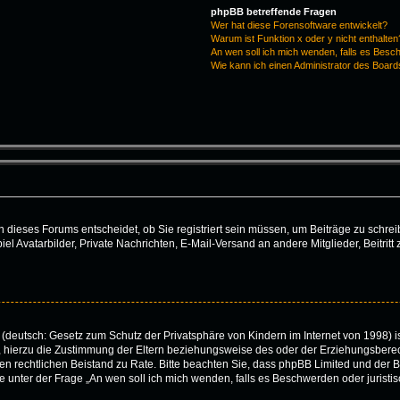
phpBB betreffende Fragen
Wer hat diese Forensoftware entwickelt?
Warum ist Funktion x oder y nicht enthalten
An wen soll ich mich wenden, falls es Besc
Wie kann ich einen Administrator des Board
dieses Forums entscheidet, ob Sie registriert sein müssen, um Beiträge zu schreiben.
iel Avatarbilder, Private Nachrichten, E-Mail-Versand an andere Mitglieder, Beitri
(deutsch: Gesetz zum Schutz der Privatsphäre von Kindern im Internet von 1998) is
hierzu die Zustimmung der Eltern beziehungsweise des oder der Erziehungsberecht
 einen rechtlichen Beistand zu Rate. Bitte beachten Sie, dass phpBB Limited und de
 die unter der Frage „An wen soll ich mich wenden, falls es Beschwerden oder juris