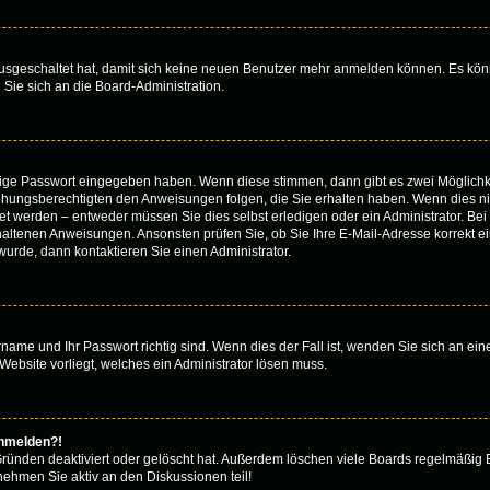
 ausgeschaltet hat, damit sich keine neuen Benutzer mehr anmelden können. Es kön
 Sie sich an die Board-Administration.
htige Passwort eingegeben haben. Wenn diese stimmen, dann gibt es zwei Möglich
iehungsberechtigten den Anweisungen folgen, die Sie erhalten haben. Wenn dies nicht
 werden – entweder müssen Sie dies selbst erledigen oder ein Administrator. Bei de
thaltenen Anweisungen. Ansonsten prüfen Sie, ob Sie Ihre E-Mail-Adresse korrekt 
urde, dann kontaktieren Sie einen Administrator.
rname und Ihr Passwort richtig sind. Wenn dies der Fall ist, wenden Sie sich an ei
Website vorliegt, welches ein Administrator lösen muss.
anmelden?!
Gründen deaktiviert oder gelöscht hat. Außerdem löschen viele Boards regelmäßig B
nehmen Sie aktiv an den Diskussionen teil!