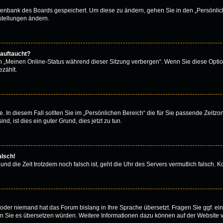
atenbank des Boards gespeichert. Um diese zu ändern, gehen Sie in den „Persönlich
stellungen ändern.
 auftaucht?
on „Meinen Online-Status während dieser Sitzung verbergen“. Wenn Sie diese Optio
zählt.
. In diesem Fall sollten Sie im „Persönlichen Bereich“ die für Sie passende Zeitzone
d, ist dies ein guter Grund, dies jetzt zu tun.
alsch!
 und die Zeit trotzdem noch falsch ist, geht die Uhr des Servers vermutlich falsch.
rt oder niemand hat das Forum bislang in Ihre Sprache übersetzt. Fragen Sie ggf. e
 wenn Sie es übersetzen würden. Weitere Informationen dazu können auf der Website