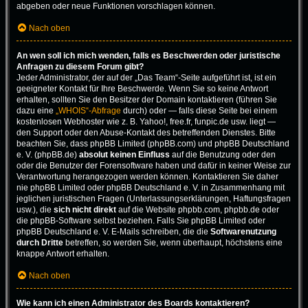
abgeben oder neue Funktionen vorschlagen können.
Nach oben
An wen soll ich mich wenden, falls es Beschwerden oder juristische
Anfragen zu diesem Forum gibt?
Jeder Administrator, der auf der „Das Team“-Seite aufgeführt ist, ist ein
geeigneter Kontakt für Ihre Beschwerde. Wenn Sie so keine Antwort
erhalten, sollten Sie den Besitzer der Domain kontaktieren (führen Sie
dazu eine
„WHOIS“-Abfrage
durch) oder — falls diese Seite bei einem
kostenlosen Webhoster wie z. B. Yahoo!, free.fr, funpic.de usw. liegt —
den Support oder den Abuse-Kontakt des betreffenden Dienstes. Bitte
beachten Sie, dass phpBB Limited (phpBB.com) und phpBB Deutschland
e. V. (phpBB.de)
absolut keinen Einfluss
auf die Benutzung oder den
oder die Benutzer der Forensoftware haben und dafür in keiner Weise zur
Verantwortung herangezogen werden können. Kontaktieren Sie daher
nie phpBB Limited oder phpBB Deutschland e. V. in Zusammenhang mit
jeglichen juristischen Fragen (Unterlassungserklärungen, Haftungsfragen
usw.), die
sich nicht direkt
auf die Website phpbb.com, phpbb.de oder
die phpBB-Software selbst beziehen. Falls Sie phpBB Limited oder
phpBB Deutschland e. V. E-Mails schreiben, die die
Softwarenutzung
durch Dritte
betreffen, so werden Sie, wenn überhaupt, höchstens eine
knappe Antwort erhalten.
Nach oben
Wie kann ich einen Administrator des Boards kontaktieren?