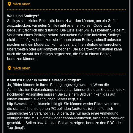
Nach oben
Was sind Smileys?
Smileys sind kleine Bilder, die benutzt werden können, um ein Gefühl
auszudrücken. Für jeden Smiley gibt es einen kurzen Code, z. B.
bedeutet :) fröhlich und :( traurig. Die Liste aller Smileys können Sie beim
Verfassen eines Beitrags sehen. Versuchen Sie bitte trotzdem, Smileys
nicht zu häufig zu benutzen, sie können einen Beitrag schnell unlesbar
machen und ein Moderator könnte deshalb Ihren Beitrag entsprechend
überarbeiten oder gar komplett löschen. Die Board-Administration kann
auch die Anzahl der Smileys begrenzen, die Sie in einem Beitrag
benutzen können.
Nach oben
Kann ich Bilder in meine Beiträge einfügen?
Ja, Bilder können in Ihrem Beitrag angezeigt werden. Wenn die
Administration Dateianhänge erlaubt hat, können Sie das Bild auch direkt
hochladen. Ansonsten müssen Sie zu einem Bild verlinken, das auf
einem öffentlich zugänglichen Server liegt, z. B.
http://www.domain.tld/mein-bild.gif. Sie können weder Bilder verlinken,
die sich auf Ihrem eigenen PC befinden (außer es ist ein öffentlich
zugänglicher Server), noch zu Bildern, die nur nach einer Anmeldung
verfügbar sind, z. B. Hotmail- oder Yahoo-Mailboxen, mit einem Passwort
geschützte Seiten usw. Um das Bild anzuzeigen, benutze den BBCode-
Tag „[img]“.