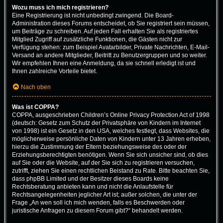
Wozu muss ich mich registrieren?
Eine Registrierung ist nicht unbedingt zwingend. Die Board-
Administration dieses Forums entscheidet, ob Sie registriert sein müssen,
um Beiträge zu schreiben. Auf jeden Fall erhalten Sie als registriertes
Mitglied Zugriff auf zusätzliche Funktionen, die Gästen nicht zur
Verfügung stehen: zum Beispiel Avatarbilder, Private Nachrichten, E-Mail-
Versand an andere Mitglieder, Beitritt zu Benutzergruppen und so weiter.
Wir empfehlen Ihnen eine Anmeldung, da sie schnell erledigt ist und
Ihnen zahlreiche Vorteile bietet.
Nach oben
Was ist COPPA?
COPPA, ausgeschrieben Children’s Online Privacy Protection Act of 1998
(deutsch: Gesetz zum Schutz der Privatsphäre von Kindern im Internet
von 1998) ist ein Gesetz in den USA, welches festlegt, dass Websites, die
möglicherweise persönliche Daten von Kindern unter 13 Jahren erheben,
hierzu die Zustimmung der Eltern beziehungsweise des oder der
Erziehungsberechtigten benötigen. Wenn Sie sich unsicher sind, ob dies
auf Sie oder die Website, auf der Sie sich zu registrieren versuchen,
zutrifft, ziehen Sie einen rechtlichen Beistand zu Rate. Bitte beachten Sie,
dass phpBB Limited und der Besitzer dieses Boards keine
Rechtsberatung anbieten kann und nicht die Anlaufstelle für
Rechtsangelegenheiten jeglicher Art ist; außer solchen, die unter der
Frage „An wen soll ich mich wenden, falls es Beschwerden oder
juristische Anfragen zu diesem Forum gibt?“ behandelt werden.