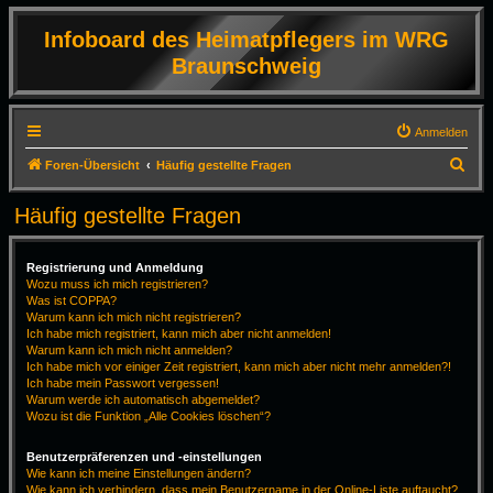
Infoboard des Heimatpflegers im WRG
Braunschweig
Anmelden
S
Foren-Übersicht
Häufig gestellte Fragen
u
Häufig gestellte Fragen
c
h
Registrierung und Anmeldung
e
Wozu muss ich mich registrieren?
Was ist COPPA?
Warum kann ich mich nicht registrieren?
Ich habe mich registriert, kann mich aber nicht anmelden!
Warum kann ich mich nicht anmelden?
Ich habe mich vor einiger Zeit registriert, kann mich aber nicht mehr anmelden?!
Ich habe mein Passwort vergessen!
Warum werde ich automatisch abgemeldet?
Wozu ist die Funktion „Alle Cookies löschen“?
Benutzerpräferenzen und -einstellungen
Wie kann ich meine Einstellungen ändern?
Wie kann ich verhindern, dass mein Benutzername in der Online-Liste auftaucht?