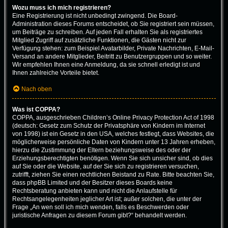
Wozu muss ich mich registrieren?
Eine Registrierung ist nicht unbedingt zwingend. Die Board-
Administration dieses Forums entscheidet, ob Sie registriert sein müssen,
um Beiträge zu schreiben. Auf jeden Fall erhalten Sie als registriertes
Mitglied Zugriff auf zusätzliche Funktionen, die Gästen nicht zur
Verfügung stehen: zum Beispiel Avatarbilder, Private Nachrichten, E-Mail-
Versand an andere Mitglieder, Beitritt zu Benutzergruppen und so weiter.
Wir empfehlen Ihnen eine Anmeldung, da sie schnell erledigt ist und
Ihnen zahlreiche Vorteile bietet.
Nach oben
Was ist COPPA?
COPPA, ausgeschrieben Children’s Online Privacy Protection Act of 1998
(deutsch: Gesetz zum Schutz der Privatsphäre von Kindern im Internet
von 1998) ist ein Gesetz in den USA, welches festlegt, dass Websites, die
möglicherweise persönliche Daten von Kindern unter 13 Jahren erheben,
hierzu die Zustimmung der Eltern beziehungsweise des oder der
Erziehungsberechtigten benötigen. Wenn Sie sich unsicher sind, ob dies
auf Sie oder die Website, auf der Sie sich zu registrieren versuchen,
zutrifft, ziehen Sie einen rechtlichen Beistand zu Rate. Bitte beachten Sie,
dass phpBB Limited und der Besitzer dieses Boards keine
Rechtsberatung anbieten kann und nicht die Anlaufstelle für
Rechtsangelegenheiten jeglicher Art ist; außer solchen, die unter der
Frage „An wen soll ich mich wenden, falls es Beschwerden oder
juristische Anfragen zu diesem Forum gibt?“ behandelt werden.