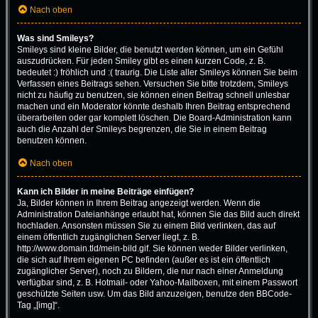
Nach oben
Was sind Smileys?
Smileys sind kleine Bilder, die benutzt werden können, um ein Gefühl
auszudrücken. Für jeden Smiley gibt es einen kurzen Code, z. B.
bedeutet :) fröhlich und :( traurig. Die Liste aller Smileys können Sie beim
Verfassen eines Beitrags sehen. Versuchen Sie bitte trotzdem, Smileys
nicht zu häufig zu benutzen, sie können einen Beitrag schnell unlesbar
machen und ein Moderator könnte deshalb Ihren Beitrag entsprechend
überarbeiten oder gar komplett löschen. Die Board-Administration kann
auch die Anzahl der Smileys begrenzen, die Sie in einem Beitrag
benutzen können.
Nach oben
Kann ich Bilder in meine Beiträge einfügen?
Ja, Bilder können in Ihrem Beitrag angezeigt werden. Wenn die
Administration Dateianhänge erlaubt hat, können Sie das Bild auch direkt
hochladen. Ansonsten müssen Sie zu einem Bild verlinken, das auf
einem öffentlich zugänglichen Server liegt, z. B.
http://www.domain.tld/mein-bild.gif. Sie können weder Bilder verlinken,
die sich auf Ihrem eigenen PC befinden (außer es ist ein öffentlich
zugänglicher Server), noch zu Bildern, die nur nach einer Anmeldung
verfügbar sind, z. B. Hotmail- oder Yahoo-Mailboxen, mit einem Passwort
geschützte Seiten usw. Um das Bild anzuzeigen, benutze den BBCode-
Tag „[img]“.