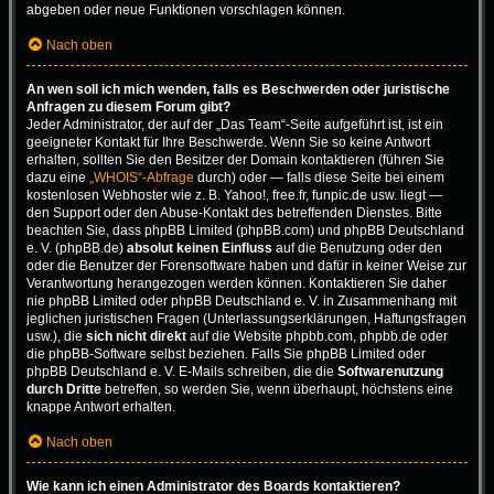
abgeben oder neue Funktionen vorschlagen können.
Nach oben
An wen soll ich mich wenden, falls es Beschwerden oder juristische
Anfragen zu diesem Forum gibt?
Jeder Administrator, der auf der „Das Team“-Seite aufgeführt ist, ist ein
geeigneter Kontakt für Ihre Beschwerde. Wenn Sie so keine Antwort
erhalten, sollten Sie den Besitzer der Domain kontaktieren (führen Sie
dazu eine
„WHOIS“-Abfrage
durch) oder — falls diese Seite bei einem
kostenlosen Webhoster wie z. B. Yahoo!, free.fr, funpic.de usw. liegt —
den Support oder den Abuse-Kontakt des betreffenden Dienstes. Bitte
beachten Sie, dass phpBB Limited (phpBB.com) und phpBB Deutschland
e. V. (phpBB.de)
absolut keinen Einfluss
auf die Benutzung oder den
oder die Benutzer der Forensoftware haben und dafür in keiner Weise zur
Verantwortung herangezogen werden können. Kontaktieren Sie daher
nie phpBB Limited oder phpBB Deutschland e. V. in Zusammenhang mit
jeglichen juristischen Fragen (Unterlassungserklärungen, Haftungsfragen
usw.), die
sich nicht direkt
auf die Website phpbb.com, phpbb.de oder
die phpBB-Software selbst beziehen. Falls Sie phpBB Limited oder
phpBB Deutschland e. V. E-Mails schreiben, die die
Softwarenutzung
durch Dritte
betreffen, so werden Sie, wenn überhaupt, höchstens eine
knappe Antwort erhalten.
Nach oben
Wie kann ich einen Administrator des Boards kontaktieren?