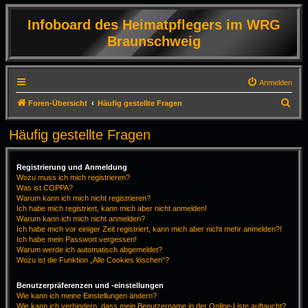
Infoboard des Heimatpflegers im WRG
Braunschweig
Anmelden
S
Foren-Übersicht
Häufig gestellte Fragen
u
Häufig gestellte Fragen
c
h
Registrierung und Anmeldung
e
Wozu muss ich mich registrieren?
Was ist COPPA?
Warum kann ich mich nicht registrieren?
Ich habe mich registriert, kann mich aber nicht anmelden!
Warum kann ich mich nicht anmelden?
Ich habe mich vor einiger Zeit registriert, kann mich aber nicht mehr anmelden?!
Ich habe mein Passwort vergessen!
Warum werde ich automatisch abgemeldet?
Wozu ist die Funktion „Alle Cookies löschen“?
Benutzerpräferenzen und -einstellungen
Wie kann ich meine Einstellungen ändern?
Wie kann ich verhindern, dass mein Benutzername in der Online-Liste auftaucht?