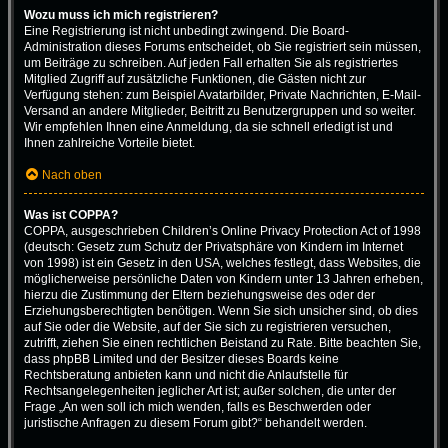
Wozu muss ich mich registrieren?
Eine Registrierung ist nicht unbedingt zwingend. Die Board-
Administration dieses Forums entscheidet, ob Sie registriert sein müssen,
um Beiträge zu schreiben. Auf jeden Fall erhalten Sie als registriertes
Mitglied Zugriff auf zusätzliche Funktionen, die Gästen nicht zur
Verfügung stehen: zum Beispiel Avatarbilder, Private Nachrichten, E-Mail-
Versand an andere Mitglieder, Beitritt zu Benutzergruppen und so weiter.
Wir empfehlen Ihnen eine Anmeldung, da sie schnell erledigt ist und
Ihnen zahlreiche Vorteile bietet.
Nach oben
Was ist COPPA?
COPPA, ausgeschrieben Children’s Online Privacy Protection Act of 1998
(deutsch: Gesetz zum Schutz der Privatsphäre von Kindern im Internet
von 1998) ist ein Gesetz in den USA, welches festlegt, dass Websites, die
möglicherweise persönliche Daten von Kindern unter 13 Jahren erheben,
hierzu die Zustimmung der Eltern beziehungsweise des oder der
Erziehungsberechtigten benötigen. Wenn Sie sich unsicher sind, ob dies
auf Sie oder die Website, auf der Sie sich zu registrieren versuchen,
zutrifft, ziehen Sie einen rechtlichen Beistand zu Rate. Bitte beachten Sie,
dass phpBB Limited und der Besitzer dieses Boards keine
Rechtsberatung anbieten kann und nicht die Anlaufstelle für
Rechtsangelegenheiten jeglicher Art ist; außer solchen, die unter der
Frage „An wen soll ich mich wenden, falls es Beschwerden oder
juristische Anfragen zu diesem Forum gibt?“ behandelt werden.