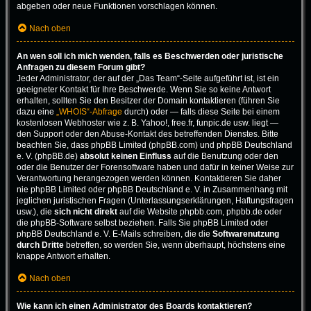
abgeben oder neue Funktionen vorschlagen können.
Nach oben
An wen soll ich mich wenden, falls es Beschwerden oder juristische
Anfragen zu diesem Forum gibt?
Jeder Administrator, der auf der „Das Team“-Seite aufgeführt ist, ist ein
geeigneter Kontakt für Ihre Beschwerde. Wenn Sie so keine Antwort
erhalten, sollten Sie den Besitzer der Domain kontaktieren (führen Sie
dazu eine
„WHOIS“-Abfrage
durch) oder — falls diese Seite bei einem
kostenlosen Webhoster wie z. B. Yahoo!, free.fr, funpic.de usw. liegt —
den Support oder den Abuse-Kontakt des betreffenden Dienstes. Bitte
beachten Sie, dass phpBB Limited (phpBB.com) und phpBB Deutschland
e. V. (phpBB.de)
absolut keinen Einfluss
auf die Benutzung oder den
oder die Benutzer der Forensoftware haben und dafür in keiner Weise zur
Verantwortung herangezogen werden können. Kontaktieren Sie daher
nie phpBB Limited oder phpBB Deutschland e. V. in Zusammenhang mit
jeglichen juristischen Fragen (Unterlassungserklärungen, Haftungsfragen
usw.), die
sich nicht direkt
auf die Website phpbb.com, phpbb.de oder
die phpBB-Software selbst beziehen. Falls Sie phpBB Limited oder
phpBB Deutschland e. V. E-Mails schreiben, die die
Softwarenutzung
durch Dritte
betreffen, so werden Sie, wenn überhaupt, höchstens eine
knappe Antwort erhalten.
Nach oben
Wie kann ich einen Administrator des Boards kontaktieren?