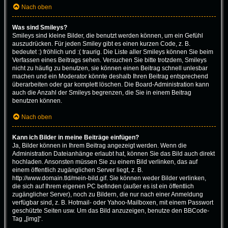
Nach oben
Was sind Smileys?
Smileys sind kleine Bilder, die benutzt werden können, um ein Gefühl
auszudrücken. Für jeden Smiley gibt es einen kurzen Code, z. B.
bedeutet :) fröhlich und :( traurig. Die Liste aller Smileys können Sie beim
Verfassen eines Beitrags sehen. Versuchen Sie bitte trotzdem, Smileys
nicht zu häufig zu benutzen, sie können einen Beitrag schnell unlesbar
machen und ein Moderator könnte deshalb Ihren Beitrag entsprechend
überarbeiten oder gar komplett löschen. Die Board-Administration kann
auch die Anzahl der Smileys begrenzen, die Sie in einem Beitrag
benutzen können.
Nach oben
Kann ich Bilder in meine Beiträge einfügen?
Ja, Bilder können in Ihrem Beitrag angezeigt werden. Wenn die
Administration Dateianhänge erlaubt hat, können Sie das Bild auch direkt
hochladen. Ansonsten müssen Sie zu einem Bild verlinken, das auf
einem öffentlich zugänglichen Server liegt, z. B.
http://www.domain.tld/mein-bild.gif. Sie können weder Bilder verlinken,
die sich auf Ihrem eigenen PC befinden (außer es ist ein öffentlich
zugänglicher Server), noch zu Bildern, die nur nach einer Anmeldung
verfügbar sind, z. B. Hotmail- oder Yahoo-Mailboxen, mit einem Passwort
geschützte Seiten usw. Um das Bild anzuzeigen, benutze den BBCode-
Tag „[img]“.