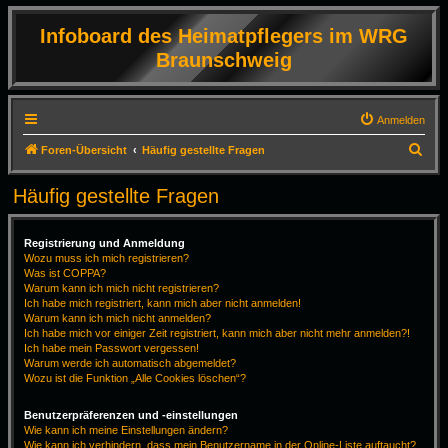
Infoboard des Heimatpflegers im WRG
Braunschweig
Anmelden
S
Foren-Übersicht
Häufig gestellte Fragen
u
Häufig gestellte Fragen
c
h
Registrierung und Anmeldung
e
Wozu muss ich mich registrieren?
Was ist COPPA?
Warum kann ich mich nicht registrieren?
Ich habe mich registriert, kann mich aber nicht anmelden!
Warum kann ich mich nicht anmelden?
Ich habe mich vor einiger Zeit registriert, kann mich aber nicht mehr anmelden?!
Ich habe mein Passwort vergessen!
Warum werde ich automatisch abgemeldet?
Wozu ist die Funktion „Alle Cookies löschen“?
Benutzerpräferenzen und -einstellungen
Wie kann ich meine Einstellungen ändern?
Wie kann ich verhindern, dass mein Benutzername in der Online-Liste auftaucht?