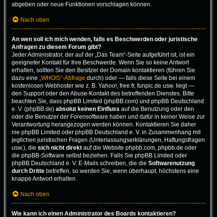
abgeben oder neue Funktionen vorschlagen können.
Nach oben
An wen soll ich mich wenden, falls es Beschwerden oder juristische
Anfragen zu diesem Forum gibt?
Jeder Administrator, der auf der „Das Team“-Seite aufgeführt ist, ist ein
geeigneter Kontakt für Ihre Beschwerde. Wenn Sie so keine Antwort
erhalten, sollten Sie den Besitzer der Domain kontaktieren (führen Sie
dazu eine
„WHOIS“-Abfrage
durch) oder — falls diese Seite bei einem
kostenlosen Webhoster wie z. B. Yahoo!, free.fr, funpic.de usw. liegt —
den Support oder den Abuse-Kontakt des betreffenden Dienstes. Bitte
beachten Sie, dass phpBB Limited (phpBB.com) und phpBB Deutschland
e. V. (phpBB.de)
absolut keinen Einfluss
auf die Benutzung oder den
oder die Benutzer der Forensoftware haben und dafür in keiner Weise zur
Verantwortung herangezogen werden können. Kontaktieren Sie daher
nie phpBB Limited oder phpBB Deutschland e. V. in Zusammenhang mit
jeglichen juristischen Fragen (Unterlassungserklärungen, Haftungsfragen
usw.), die
sich nicht direkt
auf die Website phpbb.com, phpbb.de oder
die phpBB-Software selbst beziehen. Falls Sie phpBB Limited oder
phpBB Deutschland e. V. E-Mails schreiben, die die
Softwarenutzung
durch Dritte
betreffen, so werden Sie, wenn überhaupt, höchstens eine
knappe Antwort erhalten.
Nach oben
Wie kann ich einen Administrator des Boards kontaktieren?