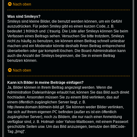
Nach oben
Was sind Smileys?
Smileys sind kleine Bilder, die benutzt werden können, um ein Gefühl
auszudrücken. Für jeden Smiley gibt es einen kurzen Code, z. B.
bedeutet :) fröhlich und :( traurig. Die Liste aller Smileys können Sie beim
Verfassen eines Beitrags sehen. Versuchen Sie bitte trotzdem, Smileys
nicht zu häufig zu benutzen, sie können einen Beitrag schnell unlesbar
machen und ein Moderator könnte deshalb Ihren Beitrag entsprechend
überarbeiten oder gar komplett löschen. Die Board-Administration kann
auch die Anzahl der Smileys begrenzen, die Sie in einem Beitrag
benutzen können.
Nach oben
Kann ich Bilder in meine Beiträge einfügen?
Ja, Bilder können in Ihrem Beitrag angezeigt werden. Wenn die
Administration Dateianhänge erlaubt hat, können Sie das Bild auch direkt
hochladen. Ansonsten müssen Sie zu einem Bild verlinken, das auf
einem öffentlich zugänglichen Server liegt, z. B.
http://www.domain.tld/mein-bild.gif. Sie können weder Bilder verlinken,
die sich auf Ihrem eigenen PC befinden (außer es ist ein öffentlich
zugänglicher Server), noch zu Bildern, die nur nach einer Anmeldung
verfügbar sind, z. B. Hotmail- oder Yahoo-Mailboxen, mit einem Passwort
geschützte Seiten usw. Um das Bild anzuzeigen, benutze den BBCode-
Tag „[img]“.