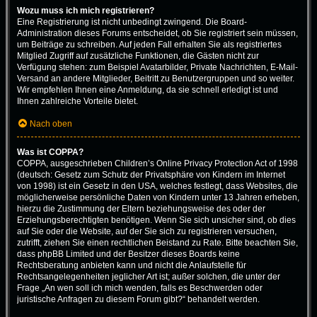
Wozu muss ich mich registrieren?
Eine Registrierung ist nicht unbedingt zwingend. Die Board-
Administration dieses Forums entscheidet, ob Sie registriert sein müssen,
um Beiträge zu schreiben. Auf jeden Fall erhalten Sie als registriertes
Mitglied Zugriff auf zusätzliche Funktionen, die Gästen nicht zur
Verfügung stehen: zum Beispiel Avatarbilder, Private Nachrichten, E-Mail-
Versand an andere Mitglieder, Beitritt zu Benutzergruppen und so weiter.
Wir empfehlen Ihnen eine Anmeldung, da sie schnell erledigt ist und
Ihnen zahlreiche Vorteile bietet.
Nach oben
Was ist COPPA?
COPPA, ausgeschrieben Children’s Online Privacy Protection Act of 1998
(deutsch: Gesetz zum Schutz der Privatsphäre von Kindern im Internet
von 1998) ist ein Gesetz in den USA, welches festlegt, dass Websites, die
möglicherweise persönliche Daten von Kindern unter 13 Jahren erheben,
hierzu die Zustimmung der Eltern beziehungsweise des oder der
Erziehungsberechtigten benötigen. Wenn Sie sich unsicher sind, ob dies
auf Sie oder die Website, auf der Sie sich zu registrieren versuchen,
zutrifft, ziehen Sie einen rechtlichen Beistand zu Rate. Bitte beachten Sie,
dass phpBB Limited und der Besitzer dieses Boards keine
Rechtsberatung anbieten kann und nicht die Anlaufstelle für
Rechtsangelegenheiten jeglicher Art ist; außer solchen, die unter der
Frage „An wen soll ich mich wenden, falls es Beschwerden oder
juristische Anfragen zu diesem Forum gibt?“ behandelt werden.