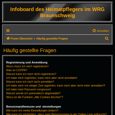
Infoboard des Heimatpflegers im WRG
Braunschweig
Anmelden
S
Foren-Übersicht
Häufig gestellte Fragen
u
Häufig gestellte Fragen
c
h
Registrierung und Anmeldung
e
Wozu muss ich mich registrieren?
Was ist COPPA?
Warum kann ich mich nicht registrieren?
Ich habe mich registriert, kann mich aber nicht anmelden!
Warum kann ich mich nicht anmelden?
Ich habe mich vor einiger Zeit registriert, kann mich aber nicht mehr anmelden?!
Ich habe mein Passwort vergessen!
Warum werde ich automatisch abgemeldet?
Wozu ist die Funktion „Alle Cookies löschen“?
Benutzerpräferenzen und -einstellungen
Wie kann ich meine Einstellungen ändern?
Wie kann ich verhindern, dass mein Benutzername in der Online-Liste auftaucht?