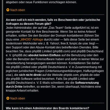
abgeben oder neue Funktionen vorschlagen können.
Nach oben
An wen soll ich mich wenden, falls es Beschwerden oder juristische
Anfragen zu diesem Forum gibt?
Jeder Administrator, der auf der „Das Team“-Seite aufgeführt ist, ist ein
geeigneter Kontakt für Ihre Beschwerde. Wenn Sie so keine Antwort
erhalten, sollten Sie den Besitzer der Domain kontaktieren (führen Sie
dazu eine
„WHOIS“-Abfrage
durch) oder — falls diese Seite bei einem
kostenlosen Webhoster wie z. B. Yahoo!, free.fr, funpic.de usw. liegt —
den Support oder den Abuse-Kontakt des betreffenden Dienstes. Bitte
beachten Sie, dass phpBB Limited (phpBB.com) und phpBB Deutschland
e. V. (phpBB.de)
absolut keinen Einfluss
auf die Benutzung oder den
oder die Benutzer der Forensoftware haben und dafür in keiner Weise zur
Verantwortung herangezogen werden können. Kontaktieren Sie daher
nie phpBB Limited oder phpBB Deutschland e. V. in Zusammenhang mit
jeglichen juristischen Fragen (Unterlassungserklärungen, Haftungsfragen
usw.), die
sich nicht direkt
auf die Website phpbb.com, phpbb.de oder
die phpBB-Software selbst beziehen. Falls Sie phpBB Limited oder
phpBB Deutschland e. V. E-Mails schreiben, die die
Softwarenutzung
durch Dritte
betreffen, so werden Sie, wenn überhaupt, höchstens eine
knappe Antwort erhalten.
Nach oben
Wie kann ich einen Administrator des Boards kontaktieren?