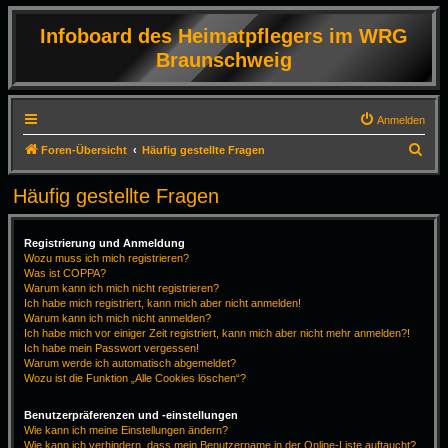
Infoboard des Heimatpflegers im WRG
Braunschweig
Anmelden
S
Foren-Übersicht
Häufig gestellte Fragen
u
Häufig gestellte Fragen
c
h
Registrierung und Anmeldung
e
Wozu muss ich mich registrieren?
Was ist COPPA?
Warum kann ich mich nicht registrieren?
Ich habe mich registriert, kann mich aber nicht anmelden!
Warum kann ich mich nicht anmelden?
Ich habe mich vor einiger Zeit registriert, kann mich aber nicht mehr anmelden?!
Ich habe mein Passwort vergessen!
Warum werde ich automatisch abgemeldet?
Wozu ist die Funktion „Alle Cookies löschen“?
Benutzerpräferenzen und -einstellungen
Wie kann ich meine Einstellungen ändern?
Wie kann ich verhindern, dass mein Benutzername in der Online-Liste auftaucht?