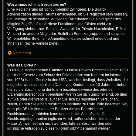
Wozu muss ich mich registrieren?
Eine Registrierung ist nicht unbedingt zwingend. Die Board-
Administration dieses Forums entscheidet, ob Sie registriert sein müssen,
um Beiträge zu schreiben. Auf jeden Fall erhalten Sie als registriertes
Mitglied Zugriff auf zusätzliche Funktionen, die Gästen nicht zur
Verfügung stehen: zum Beispiel Avatarbilder, Private Nachrichten, E-Mail-
Versand an andere Mitglieder, Beitritt zu Benutzergruppen und so weiter.
Wir empfehlen Ihnen eine Anmeldung, da sie schnell erledigt ist und
Ihnen zahlreiche Vorteile bietet.
Nach oben
Was ist COPPA?
COPPA, ausgeschrieben Children’s Online Privacy Protection Act of 1998
(deutsch: Gesetz zum Schutz der Privatsphäre von Kindern im Internet
von 1998) ist ein Gesetz in den USA, welches festlegt, dass Websites, die
möglicherweise persönliche Daten von Kindern unter 13 Jahren erheben,
hierzu die Zustimmung der Eltern beziehungsweise des oder der
Erziehungsberechtigten benötigen. Wenn Sie sich unsicher sind, ob dies
auf Sie oder die Website, auf der Sie sich zu registrieren versuchen,
zutrifft, ziehen Sie einen rechtlichen Beistand zu Rate. Bitte beachten Sie,
dass phpBB Limited und der Besitzer dieses Boards keine
Rechtsberatung anbieten kann und nicht die Anlaufstelle für
Rechtsangelegenheiten jeglicher Art ist; außer solchen, die unter der
Frage „An wen soll ich mich wenden, falls es Beschwerden oder
juristische Anfragen zu diesem Forum gibt?“ behandelt werden.