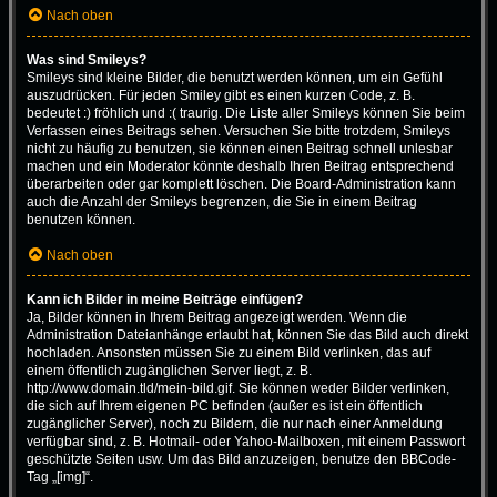
Nach oben
Was sind Smileys?
Smileys sind kleine Bilder, die benutzt werden können, um ein Gefühl
auszudrücken. Für jeden Smiley gibt es einen kurzen Code, z. B.
bedeutet :) fröhlich und :( traurig. Die Liste aller Smileys können Sie beim
Verfassen eines Beitrags sehen. Versuchen Sie bitte trotzdem, Smileys
nicht zu häufig zu benutzen, sie können einen Beitrag schnell unlesbar
machen und ein Moderator könnte deshalb Ihren Beitrag entsprechend
überarbeiten oder gar komplett löschen. Die Board-Administration kann
auch die Anzahl der Smileys begrenzen, die Sie in einem Beitrag
benutzen können.
Nach oben
Kann ich Bilder in meine Beiträge einfügen?
Ja, Bilder können in Ihrem Beitrag angezeigt werden. Wenn die
Administration Dateianhänge erlaubt hat, können Sie das Bild auch direkt
hochladen. Ansonsten müssen Sie zu einem Bild verlinken, das auf
einem öffentlich zugänglichen Server liegt, z. B.
http://www.domain.tld/mein-bild.gif. Sie können weder Bilder verlinken,
die sich auf Ihrem eigenen PC befinden (außer es ist ein öffentlich
zugänglicher Server), noch zu Bildern, die nur nach einer Anmeldung
verfügbar sind, z. B. Hotmail- oder Yahoo-Mailboxen, mit einem Passwort
geschützte Seiten usw. Um das Bild anzuzeigen, benutze den BBCode-
Tag „[img]“.