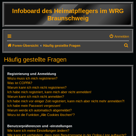
Infoboard des Heimatpflegers im WRG
Braunschweig
Anmelden
S
Foren-Übersicht
Häufig gestellte Fragen
u
Häufig gestellte Fragen
c
h
Registrierung und Anmeldung
e
Wozu muss ich mich registrieren?
Was ist COPPA?
Warum kann ich mich nicht registrieren?
Ich habe mich registriert, kann mich aber nicht anmelden!
Warum kann ich mich nicht anmelden?
Ich habe mich vor einiger Zeit registriert, kann mich aber nicht mehr anmelden?!
Ich habe mein Passwort vergessen!
Warum werde ich automatisch abgemeldet?
Wozu ist die Funktion „Alle Cookies löschen“?
Benutzerpräferenzen und -einstellungen
Wie kann ich meine Einstellungen ändern?
Wie kann ich verhindern, dass mein Benutzername in der Online-Liste auftaucht?