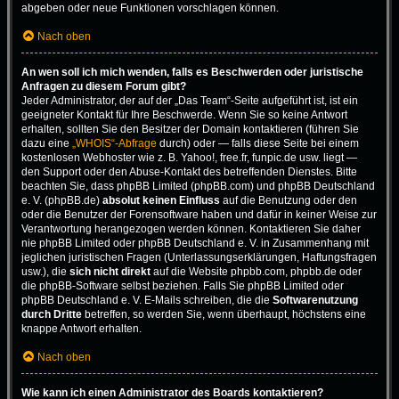
abgeben oder neue Funktionen vorschlagen können.
Nach oben
An wen soll ich mich wenden, falls es Beschwerden oder juristische
Anfragen zu diesem Forum gibt?
Jeder Administrator, der auf der „Das Team“-Seite aufgeführt ist, ist ein
geeigneter Kontakt für Ihre Beschwerde. Wenn Sie so keine Antwort
erhalten, sollten Sie den Besitzer der Domain kontaktieren (führen Sie
dazu eine
„WHOIS“-Abfrage
durch) oder — falls diese Seite bei einem
kostenlosen Webhoster wie z. B. Yahoo!, free.fr, funpic.de usw. liegt —
den Support oder den Abuse-Kontakt des betreffenden Dienstes. Bitte
beachten Sie, dass phpBB Limited (phpBB.com) und phpBB Deutschland
e. V. (phpBB.de)
absolut keinen Einfluss
auf die Benutzung oder den
oder die Benutzer der Forensoftware haben und dafür in keiner Weise zur
Verantwortung herangezogen werden können. Kontaktieren Sie daher
nie phpBB Limited oder phpBB Deutschland e. V. in Zusammenhang mit
jeglichen juristischen Fragen (Unterlassungserklärungen, Haftungsfragen
usw.), die
sich nicht direkt
auf die Website phpbb.com, phpbb.de oder
die phpBB-Software selbst beziehen. Falls Sie phpBB Limited oder
phpBB Deutschland e. V. E-Mails schreiben, die die
Softwarenutzung
durch Dritte
betreffen, so werden Sie, wenn überhaupt, höchstens eine
knappe Antwort erhalten.
Nach oben
Wie kann ich einen Administrator des Boards kontaktieren?