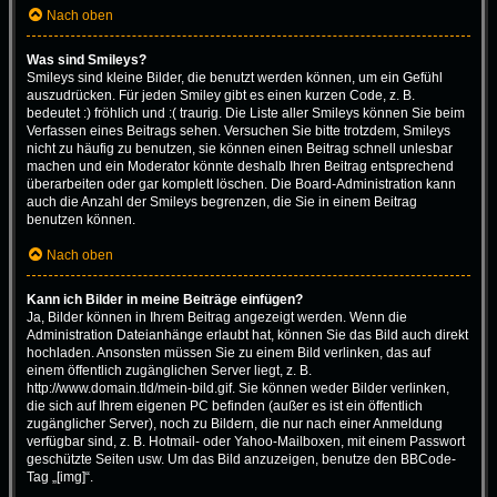
Nach oben
Was sind Smileys?
Smileys sind kleine Bilder, die benutzt werden können, um ein Gefühl
auszudrücken. Für jeden Smiley gibt es einen kurzen Code, z. B.
bedeutet :) fröhlich und :( traurig. Die Liste aller Smileys können Sie beim
Verfassen eines Beitrags sehen. Versuchen Sie bitte trotzdem, Smileys
nicht zu häufig zu benutzen, sie können einen Beitrag schnell unlesbar
machen und ein Moderator könnte deshalb Ihren Beitrag entsprechend
überarbeiten oder gar komplett löschen. Die Board-Administration kann
auch die Anzahl der Smileys begrenzen, die Sie in einem Beitrag
benutzen können.
Nach oben
Kann ich Bilder in meine Beiträge einfügen?
Ja, Bilder können in Ihrem Beitrag angezeigt werden. Wenn die
Administration Dateianhänge erlaubt hat, können Sie das Bild auch direkt
hochladen. Ansonsten müssen Sie zu einem Bild verlinken, das auf
einem öffentlich zugänglichen Server liegt, z. B.
http://www.domain.tld/mein-bild.gif. Sie können weder Bilder verlinken,
die sich auf Ihrem eigenen PC befinden (außer es ist ein öffentlich
zugänglicher Server), noch zu Bildern, die nur nach einer Anmeldung
verfügbar sind, z. B. Hotmail- oder Yahoo-Mailboxen, mit einem Passwort
geschützte Seiten usw. Um das Bild anzuzeigen, benutze den BBCode-
Tag „[img]“.