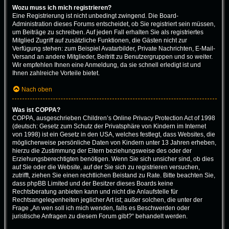
Wozu muss ich mich registrieren?
Eine Registrierung ist nicht unbedingt zwingend. Die Board-
Administration dieses Forums entscheidet, ob Sie registriert sein müssen,
um Beiträge zu schreiben. Auf jeden Fall erhalten Sie als registriertes
Mitglied Zugriff auf zusätzliche Funktionen, die Gästen nicht zur
Verfügung stehen: zum Beispiel Avatarbilder, Private Nachrichten, E-Mail-
Versand an andere Mitglieder, Beitritt zu Benutzergruppen und so weiter.
Wir empfehlen Ihnen eine Anmeldung, da sie schnell erledigt ist und
Ihnen zahlreiche Vorteile bietet.
Nach oben
Was ist COPPA?
COPPA, ausgeschrieben Children’s Online Privacy Protection Act of 1998
(deutsch: Gesetz zum Schutz der Privatsphäre von Kindern im Internet
von 1998) ist ein Gesetz in den USA, welches festlegt, dass Websites, die
möglicherweise persönliche Daten von Kindern unter 13 Jahren erheben,
hierzu die Zustimmung der Eltern beziehungsweise des oder der
Erziehungsberechtigten benötigen. Wenn Sie sich unsicher sind, ob dies
auf Sie oder die Website, auf der Sie sich zu registrieren versuchen,
zutrifft, ziehen Sie einen rechtlichen Beistand zu Rate. Bitte beachten Sie,
dass phpBB Limited und der Besitzer dieses Boards keine
Rechtsberatung anbieten kann und nicht die Anlaufstelle für
Rechtsangelegenheiten jeglicher Art ist; außer solchen, die unter der
Frage „An wen soll ich mich wenden, falls es Beschwerden oder
juristische Anfragen zu diesem Forum gibt?“ behandelt werden.