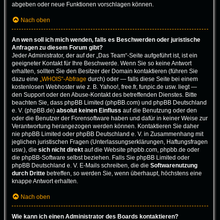
abgeben oder neue Funktionen vorschlagen können.
Nach oben
An wen soll ich mich wenden, falls es Beschwerden oder juristische
Anfragen zu diesem Forum gibt?
Jeder Administrator, der auf der „Das Team“-Seite aufgeführt ist, ist ein
geeigneter Kontakt für Ihre Beschwerde. Wenn Sie so keine Antwort
erhalten, sollten Sie den Besitzer der Domain kontaktieren (führen Sie
dazu eine
„WHOIS“-Abfrage
durch) oder — falls diese Seite bei einem
kostenlosen Webhoster wie z. B. Yahoo!, free.fr, funpic.de usw. liegt —
den Support oder den Abuse-Kontakt des betreffenden Dienstes. Bitte
beachten Sie, dass phpBB Limited (phpBB.com) und phpBB Deutschland
e. V. (phpBB.de)
absolut keinen Einfluss
auf die Benutzung oder den
oder die Benutzer der Forensoftware haben und dafür in keiner Weise zur
Verantwortung herangezogen werden können. Kontaktieren Sie daher
nie phpBB Limited oder phpBB Deutschland e. V. in Zusammenhang mit
jeglichen juristischen Fragen (Unterlassungserklärungen, Haftungsfragen
usw.), die
sich nicht direkt
auf die Website phpbb.com, phpbb.de oder
die phpBB-Software selbst beziehen. Falls Sie phpBB Limited oder
phpBB Deutschland e. V. E-Mails schreiben, die die
Softwarenutzung
durch Dritte
betreffen, so werden Sie, wenn überhaupt, höchstens eine
knappe Antwort erhalten.
Nach oben
Wie kann ich einen Administrator des Boards kontaktieren?