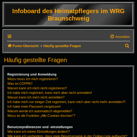
Infoboard des Heimatpflegers im WRG
Braunschweig
Anmelden
S
Foren-Übersicht
Häufig gestellte Fragen
u
Häufig gestellte Fragen
c
h
Registrierung und Anmeldung
e
Wozu muss ich mich registrieren?
Was ist COPPA?
Warum kann ich mich nicht registrieren?
Ich habe mich registriert, kann mich aber nicht anmelden!
Warum kann ich mich nicht anmelden?
Ich habe mich vor einiger Zeit registriert, kann mich aber nicht mehr anmelden?!
Ich habe mein Passwort vergessen!
Warum werde ich automatisch abgemeldet?
Wozu ist die Funktion „Alle Cookies löschen“?
Benutzerpräferenzen und -einstellungen
Wie kann ich meine Einstellungen ändern?
Wie kann ich verhindern, dass mein Benutzername in der Online-Liste auftaucht?