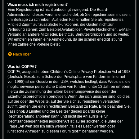
Wozu muss ich mich registrieren?
Eine Registrierung ist nicht unbedingt zwingend. Die Board-
Administration dieses Forums entscheidet, ob Sie registriert sein müssen,
um Beiträge zu schreiben. Auf jeden Fall erhalten Sie als registriertes
Mitglied Zugriff auf zusätzliche Funktionen, die Gästen nicht zur
Verfügung stehen: zum Beispiel Avatarbilder, Private Nachrichten, E-Mail-
Versand an andere Mitglieder, Beitritt zu Benutzergruppen und so weiter.
Wir empfehlen Ihnen eine Anmeldung, da sie schnell erledigt ist und
Ihnen zahlreiche Vorteile bietet.
Nach oben
Was ist COPPA?
COPPA, ausgeschrieben Children’s Online Privacy Protection Act of 1998
(deutsch: Gesetz zum Schutz der Privatsphäre von Kindern im Internet
von 1998) ist ein Gesetz in den USA, welches festlegt, dass Websites, die
möglicherweise persönliche Daten von Kindern unter 13 Jahren erheben,
hierzu die Zustimmung der Eltern beziehungsweise des oder der
Erziehungsberechtigten benötigen. Wenn Sie sich unsicher sind, ob dies
auf Sie oder die Website, auf der Sie sich zu registrieren versuchen,
zutrifft, ziehen Sie einen rechtlichen Beistand zu Rate. Bitte beachten Sie,
dass phpBB Limited und der Besitzer dieses Boards keine
Rechtsberatung anbieten kann und nicht die Anlaufstelle für
Rechtsangelegenheiten jeglicher Art ist; außer solchen, die unter der
Frage „An wen soll ich mich wenden, falls es Beschwerden oder
juristische Anfragen zu diesem Forum gibt?“ behandelt werden.