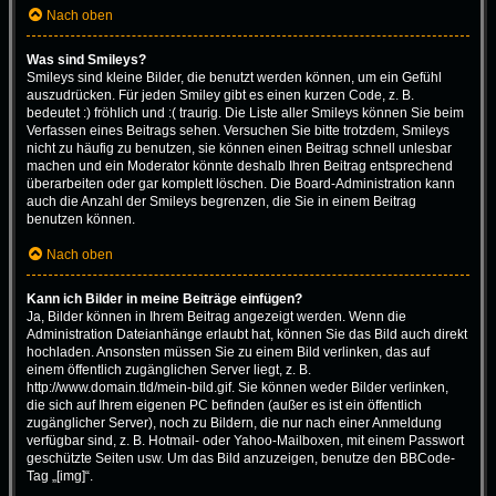
Nach oben
Was sind Smileys?
Smileys sind kleine Bilder, die benutzt werden können, um ein Gefühl
auszudrücken. Für jeden Smiley gibt es einen kurzen Code, z. B.
bedeutet :) fröhlich und :( traurig. Die Liste aller Smileys können Sie beim
Verfassen eines Beitrags sehen. Versuchen Sie bitte trotzdem, Smileys
nicht zu häufig zu benutzen, sie können einen Beitrag schnell unlesbar
machen und ein Moderator könnte deshalb Ihren Beitrag entsprechend
überarbeiten oder gar komplett löschen. Die Board-Administration kann
auch die Anzahl der Smileys begrenzen, die Sie in einem Beitrag
benutzen können.
Nach oben
Kann ich Bilder in meine Beiträge einfügen?
Ja, Bilder können in Ihrem Beitrag angezeigt werden. Wenn die
Administration Dateianhänge erlaubt hat, können Sie das Bild auch direkt
hochladen. Ansonsten müssen Sie zu einem Bild verlinken, das auf
einem öffentlich zugänglichen Server liegt, z. B.
http://www.domain.tld/mein-bild.gif. Sie können weder Bilder verlinken,
die sich auf Ihrem eigenen PC befinden (außer es ist ein öffentlich
zugänglicher Server), noch zu Bildern, die nur nach einer Anmeldung
verfügbar sind, z. B. Hotmail- oder Yahoo-Mailboxen, mit einem Passwort
geschützte Seiten usw. Um das Bild anzuzeigen, benutze den BBCode-
Tag „[img]“.