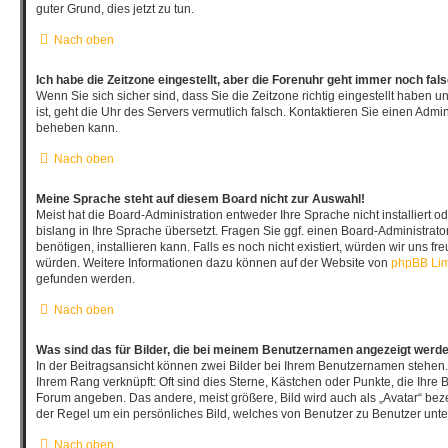
guter Grund, dies jetzt zu tun.
Nach oben
Ich habe die Zeitzone eingestellt, aber die Forenuhr geht immer noch fal
Wenn Sie sich sicher sind, dass Sie die Zeitzone richtig eingestellt haben u
ist, geht die Uhr des Servers vermutlich falsch. Kontaktieren Sie einen Admin
beheben kann.
Nach oben
Meine Sprache steht auf diesem Board nicht zur Auswahl!
Meist hat die Board-Administration entweder Ihre Sprache nicht installiert
bislang in Ihre Sprache übersetzt. Fragen Sie ggf. einen Board-Administrato
benötigen, installieren kann. Falls es noch nicht existiert, würden wir uns f
würden. Weitere Informationen dazu können auf der Website von
phpBB Lim
gefunden werden.
Nach oben
Was sind das für Bilder, die bei meinem Benutzernamen angezeigt werd
In der Beitragsansicht können zwei Bilder bei Ihrem Benutzernamen stehen. E
Ihrem Rang verknüpft: Oft sind dies Sterne, Kästchen oder Punkte, die Ihre B
Forum angeben. Das andere, meist größere, Bild wird auch als „Avatar“ bezei
der Regel um ein persönliches Bild, welches von Benutzer zu Benutzer unter
Nach oben