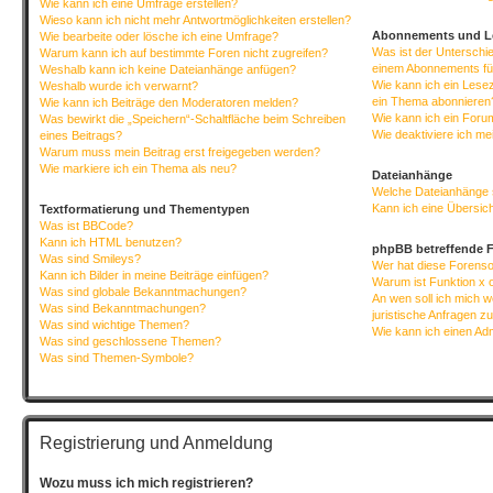
Wie kann ich eine Umfrage erstellen?
Wieso kann ich nicht mehr Antwortmöglichkeiten erstellen?
Abonnements und L
Wie bearbeite oder lösche ich eine Umfrage?
Was ist der Untersch
Warum kann ich auf bestimmte Foren nicht zugreifen?
einem Abonnements fü
Weshalb kann ich keine Dateianhänge anfügen?
Wie kann ich ein Lese
Weshalb wurde ich verwarnt?
ein Thema abonnieren
Wie kann ich Beiträge den Moderatoren melden?
Wie kann ich ein Foru
Was bewirkt die „Speichern“-Schaltfläche beim Schreiben
Wie deaktiviere ich m
eines Beitrags?
Warum muss mein Beitrag erst freigegeben werden?
Wie markiere ich ein Thema als neu?
Dateianhänge
Welche Dateianhänge 
Kann ich eine Übersich
Textformatierung und Thementypen
Was ist BBCode?
Kann ich HTML benutzen?
phpBB betreffende 
Was sind Smileys?
Wer hat diese Forenso
Kann ich Bilder in meine Beiträge einfügen?
Warum ist Funktion x o
Was sind globale Bekanntmachungen?
An wen soll ich mich 
Was sind Bekanntmachungen?
juristische Anfragen z
Was sind wichtige Themen?
Wie kann ich einen Ad
Was sind geschlossene Themen?
Was sind Themen-Symbole?
Registrierung und Anmeldung
Wozu muss ich mich registrieren?