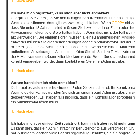
Nach oben
Ich habe mich registriert, kann mich aber nicht anmelden!
Überprüfen Sie zuerst, ob Sie den richtigen Benutzernamen und das richti
Wenn diese stimmen, dann gibt es zwei Möglichkeiten. Wenn
COPPA
aktivi
dass Sie unter 13 Jahre alt sind, müssen Sie bzw. einer Ihrer Eltern oder I
Anweisungen folgen, die Sie erhalten haben. Wenn dies nicht der Fall ist, mu
aktiviert werden. Bei einigen Foren müssen alle neu angemeldeten Mitgliede
entweder müssen Sie dies selbst erledigen oder ein Administrator. Bei der 
mitgeteilt, ob eine Aktivierung nötig ist oder nicht. Wenn Sie eine E-Mail erh
enthaltenen Anweisungen. Ansonsten prüfen Sie, ob Sie Ihre E-Mail-Adres
die E-Mail von einem Spam-Filter blockiert wurde. Wenn Sie sich sicher sin
korrekt eingegeben wurde, dann kontaktieren Sie einen Administrator.
Nach oben
Warum kann ich mich nicht anmelden?
Dafür gibt es viele mögliche Gründe. Prüfen Sie zunächst, ob Ihr Benutzerna
Wenn dies der Fall ist, wenden Sie sich an einen Board-Administrator, um s
gesperrt wurden. Es ist ebenfalls möglich, dass ein Konfigurationsproblem m
ein Administrator lösen muss.
Nach oben
Ich habe mich vor einiger Zeit registriert, kann mich aber nicht mehr an
Es kann sein, dass ein Administrator Ihr Benutzerkonto aus verschieden Grü
hat. Außerdem löschen viele Boards regelmäßig Benutzer, die für längere Ze