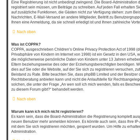
Eine Registrierung ist nicht unbedingt zwingend. Die Board-Administration 
registriert sein müssen, um Beiträge zu schreiben. Auf jeden Fall erhalten Sie 
auf zusätzliche Funktionen, die Gästen nicht zur Verfügung stehen: zum Beisp
Nachrichten, E-Mail-Versand an andere Mitglieder, Beitritt zu Benutzergrup
Ihnen eine Anmeldung, da sie schnell erledigt ist und Ihnen zahlreiche Vortei
Nach oben
Was ist COPPA?
COPPA, ausgeschrieben Children’s Online Privacy Protection Act of 1998 (
Privatsphäre von Kindern im Internet von 1998) ist ein Gesetz in den USA, w
die möglicherweise persönliche Daten von Kindern unter 13 Jahren erhebe
Eltern beziehungsweise des oder der Erziehungsberechtigten benötigen. We
dies auf Sie oder die Website, auf der Sie sich zu registrieren versuchen, zutr
Beistand zu Rate. Bitte beachten Sie, dass phpBB Limited und der Besitzer
Rechtsberatung anbieten kann und nicht die Anlaufstelle für Rechtsangelegen
solchen, die unter der Frage „An wen soll ich mich wenden, falls es Beschw
zu diesem Forum gibt?“ behandelt werden.
Nach oben
Warum kann ich mich nicht registrieren?
Es kann sein, dass die Board-Administration die Registrierung komplett ausg
neuen Benutzer mehr anmelden können. Es könnte auch sein, dass Ihre IP
mit dem Sie sich registrieren möchten, gesperrt wurden. Um Hilfe zu erhalt
Administration.