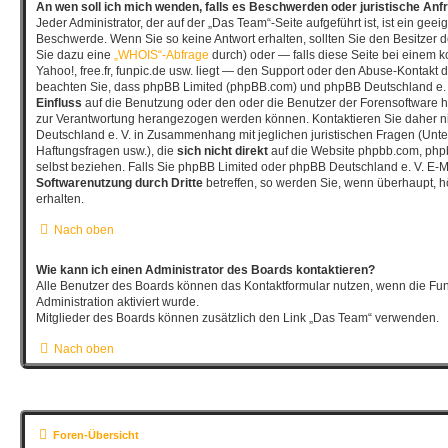
An wen soll ich mich wenden, falls es Beschwerden oder juristische An
Jeder Administrator, der auf der „Das Team“-Seite aufgeführt ist, ist ein geeig
Beschwerde. Wenn Sie so keine Antwort erhalten, sollten Sie den Besitzer 
Sie dazu eine
„WHOIS“-Abfrage
durch) oder — falls diese Seite bei einem 
Yahoo!, free.fr, funpic.de usw. liegt — den Support oder den Abuse-Kontakt d
beachten Sie, dass phpBB Limited (phpBB.com) und phpBB Deutschland e.
Einfluss
auf die Benutzung oder den oder die Benutzer der Forensoftware h
zur Verantwortung herangezogen werden können. Kontaktieren Sie daher 
Deutschland e. V. in Zusammenhang mit jeglichen juristischen Fragen (Unt
Haftungsfragen usw.), die
sich nicht direkt
auf die Website phpbb.com, php
selbst beziehen. Falls Sie phpBB Limited oder phpBB Deutschland e. V. E-Ma
Softwarenutzung durch Dritte
betreffen, so werden Sie, wenn überhaupt, 
erhalten.
Nach oben
Wie kann ich einen Administrator des Boards kontaktieren?
Alle Benutzer des Boards können das Kontaktformular nutzen, wenn die Fun
Administration aktiviert wurde.
Mitglieder des Boards können zusätzlich den Link „Das Team“ verwenden.
Nach oben
Foren-Übersicht