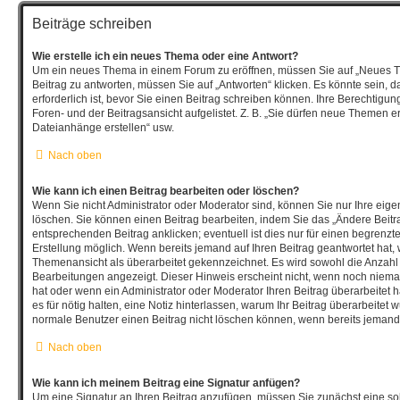
Beiträge schreiben
Wie erstelle ich ein neues Thema oder eine Antwort?
Um ein neues Thema in einem Forum zu eröffnen, müssen Sie auf „Neues T
Beitrag zu antworten, müssen Sie auf „Antworten“ klicken. Es könnte sein, d
erforderlich ist, bevor Sie einen Beitrag schreiben können. Ihre Berechtigu
Foren- und der Beitragsansicht aufgelistet. Z. B. „Sie dürfen neue Themen ers
Dateianhänge erstellen“ usw.
Nach oben
Wie kann ich einen Beitrag bearbeiten oder löschen?
Wenn Sie nicht Administrator oder Moderator sind, können Sie nur Ihre eig
löschen. Sie können einen Beitrag bearbeiten, indem Sie das „Ändere Beitr
entsprechenden Beitrag anklicken; eventuell ist dies nur für einen begrenzt
Erstellung möglich. Wenn bereits jemand auf Ihren Beitrag geantwortet hat, w
Themenansicht als überarbeitet gekennzeichnet. Es wird sowohl die Anzahl a
Bearbeitungen angezeigt. Dieser Hinweis erscheint nicht, wenn noch nieman
hat oder wenn ein Administrator oder Moderator Ihren Beitrag überarbeitet ha
es für nötig halten, eine Notiz hinterlassen, warum Ihr Beitrag überarbeitet 
normale Benutzer einen Beitrag nicht löschen können, wenn bereits jemand 
Nach oben
Wie kann ich meinem Beitrag eine Signatur anfügen?
Um eine Signatur an Ihren Beitrag anzufügen, müssen Sie zunächst eine sol