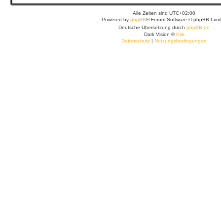
Alle Zeiten sind
UTC+02:00
Powered by
phpBB
® Forum Software © phpBB Limi
Deutsche Übersetzung durch
phpBB.de
Dark Vision ©
Kirk
Datenschutz
|
Nutzungsbedingungen