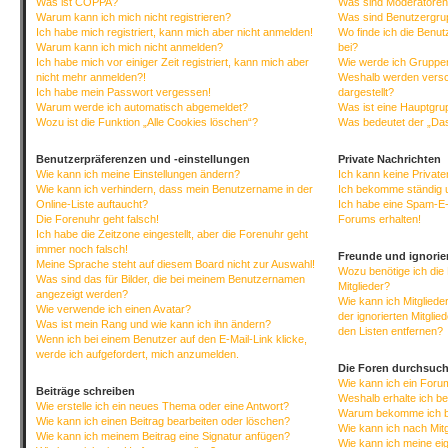
Was ist COPPA?
Was sind Moderatore
Warum kann ich mich nicht registrieren?
Was sind Benutzergr
Ich habe mich registriert, kann mich aber nicht anmelden!
Wo finde ich die Benut
Warum kann ich mich nicht anmelden?
bei?
Ich habe mich vor einiger Zeit registriert, kann mich aber
Wie werde ich Gruppen
nicht mehr anmelden?!
Weshalb werden versc
Ich habe mein Passwort vergessen!
dargestellt?
Warum werde ich automatisch abgemeldet?
Was ist eine Hauptgr
Wozu ist die Funktion „Alle Cookies löschen“?
Was bedeutet der „Das
Benutzerpräferenzen und -einstellungen
Private Nachrichten
Wie kann ich meine Einstellungen ändern?
Ich kann keine Privat
Wie kann ich verhindern, dass mein Benutzername in der
Ich bekomme ständig 
Online-Liste auftaucht?
Ich habe eine Spam-E-
Die Forenuhr geht falsch!
Forums erhalten!
Ich habe die Zeitzone eingestellt, aber die Forenuhr geht
immer noch falsch!
Freunde und ignorier
Meine Sprache steht auf diesem Board nicht zur Auswahl!
Wozu benötige ich die 
Was sind das für Bilder, die bei meinem Benutzernamen
Mitglieder?
angezeigt werden?
Wie kann ich Mitgliede
Wie verwende ich einen Avatar?
der ignorierten Mitgli
Was ist mein Rang und wie kann ich ihn ändern?
den Listen entfernen?
Wenn ich bei einem Benutzer auf den E-Mail-Link klicke,
werde ich aufgefordert, mich anzumelden.
Die Foren durchsuc
Wie kann ich ein For
Beiträge schreiben
Weshalb erhalte ich b
Wie erstelle ich ein neues Thema oder eine Antwort?
Warum bekomme ich be
Wie kann ich einen Beitrag bearbeiten oder löschen?
Wie kann ich nach Mit
Wie kann ich meinem Beitrag eine Signatur anfügen?
Wie kann ich meine ei