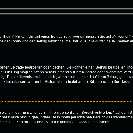
ema“ klicken. Um auf einen Beitrag zu antworten, müssen Sie auf „Antworten“ klick
 der Foren- und der Beitragsansicht aufgelistet. Z. B. „Sie dürfen neue Themen ers
eigenen Beiträge bearbeiten oder löschen. Sie können einen Beitrag bearbeiten, i
er Erstellung möglich. Wenn bereits jemand auf Ihren Beitrag geantwortet hat, wird
igt. Dieser Hinweis erscheint nicht, wenn noch niemand auf Ihren Beitrag geantwor
e Notiz hinterlassen, warum Ihr Beitrag überarbeitet wurde. Bitte beachten Sie, dass
solche in den Einstellungen in Ihrem persönlichen Bereich entwerfen. Nachdem Sie
ignatur auch hinzufügen, indem Sie in Ihrem persönlichen Bereich das standardmä
nfach das Kontrollkästchen „Signatur anhängen“ wieder deaktivieren.