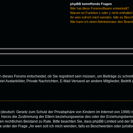
phpBB betreffende Fragen
Wer hat diese Forensoftware entwickelt?
Warum ist Funktion x oder y nicht enthalten
An wen soll ich mich wenden, falls es Besc
Wie kann ich einen Administrator des Board
dieses Forums entscheidet, ob Sie registriert sein müssen, um Beiträge zu schreiben.
iel Avatarbilder, Private Nachrichten, E-Mail-Versand an andere Mitglieder, Beitri
(deutsch: Gesetz zum Schutz der Privatsphäre von Kindern im Internet von 1998) is
hierzu die Zustimmung der Eltern beziehungsweise des oder der Erziehungsberecht
 einen rechtlichen Beistand zu Rate. Bitte beachten Sie, dass phpBB Limited und de
 die unter der Frage „An wen soll ich mich wenden, falls es Beschwerden oder juris