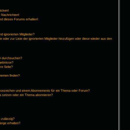
hicken!
 Nachrichten!
ied dieses Forums erhalten!
d ignorierten Mitglieder?
de oder zur Liste der ignorierten Mitglieder hinzufügen oder diese wieder aus den
en durchsuchen?
rgebnisse?
re Seite?
Themen finden?
Lesezeichen und einem Abonnements für ein Thema oder Forum?
ma setzen oder ein Thema abonnieren?
 zulässig?
hänge erhalten?