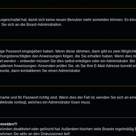
 ausgeschaltet hat, damit sich keine neuen Benutzer mehr anmelden können. Es kön
 Sie sich an die Board-Administration.
htige Passwort eingegeben haben. Wenn diese stimmen, dann gibt es zwei Möglich
iehungsberechtigten den Anweisungen folgen, die Sie erhalten haben. Wenn dies nicht
 werden – entweder müssen Sie dies selbst erledigen oder ein Administrator. Bei de
thaltenen Anweisungen. Ansonsten prüfen Sie, ob Sie Ihre E-Mail-Adresse korrekt 
urde, dann kontaktieren Sie einen Administrator.
rname und Ihr Passwort richtig sind. Wenn dies der Fall ist, wenden Sie sich an ei
Website vorliegt, welches ein Administrator lösen muss.
anmelden?!
Gründen deaktiviert oder gelöscht hat. Außerdem löschen viele Boards regelmäßig B
nehmen Sie aktiv an den Diskussionen teil!