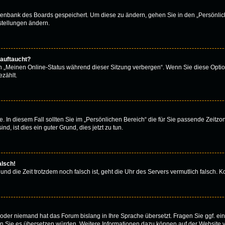
atenbank des Boards gespeichert. Um diese zu ändern, gehen Sie in den „Persönlich
stellungen ändern.
 auftaucht?
on „Meinen Online-Status während dieser Sitzung verbergen“. Wenn Sie diese Optio
zählt.
. In diesem Fall sollten Sie im „Persönlichen Bereich“ die für Sie passende Zeitzone
d, ist dies ein guter Grund, dies jetzt zu tun.
alsch!
 und die Zeit trotzdem noch falsch ist, geht die Uhr des Servers vermutlich falsch.
rt oder niemand hat das Forum bislang in Ihre Sprache übersetzt. Fragen Sie ggf. e
 wenn Sie es übersetzen würden. Weitere Informationen dazu können auf der Website