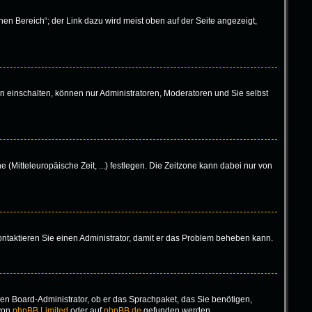
en Bereich“; der Link dazu wird meist oben auf der Seite angezeigt,
n einschalten, können nur Administratoren, Moderatoren und Sie selbst
 (Mitteleuropäische Zeit, ...) festlegen. Die Zeitzone kann dabei nur von
 Kontaktieren Sie einen Administrator, damit er das Problem beheben kann.
inen Board-Administrator, ob er das Sprachpaket, das Sie benötigen,
 von
phpBB Limited
oder auf
phpBB.de
gefunden werden.