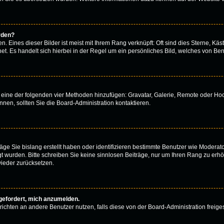
rden?
 Eines dieser Bilder ist meist mit Ihrem Rang verknüpft: Oft sind dies Sterne, Käs
t. Es handelt sich hierbei in der Regel um ein persönliches Bild, welches von Benu
er eine der folgenden vier Methoden hinzufügen: Gravatar, Galerie, Remote oder H
en, sollten Sie die Board-Administration kontaktieren.
äge Sie bislang erstellt haben oder identifizieren bestimmte Benutzer wie Modera
egt wurden. Bitte schreiben Sie keine sinnlosen Beiträge, nur um Ihren Rang zu er
ieder zurücksetzen.
fgefordert, mich anzumelden.
achrichten an andere Benutzer nutzen, falls diese von der Board-Administration fr