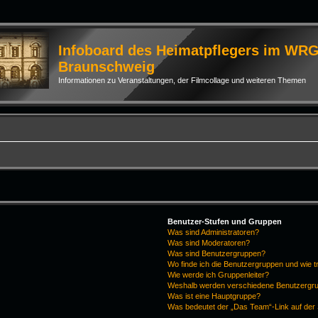
Infoboard des Heimatpflegers im WR
Braunschweig
Informationen zu Veranstaltungen, der Filmcollage und weiteren Themen
Benutzer-Stufen und Gruppen
Was sind Administratoren?
Was sind Moderatoren?
Was sind Benutzergruppen?
Wo finde ich die Benutzergruppen und wie tr
Wie werde ich Gruppenleiter?
Weshalb werden verschiedene Benutzergrup
Was ist eine Hauptgruppe?
Was bedeutet der „Das Team“-Link auf der 