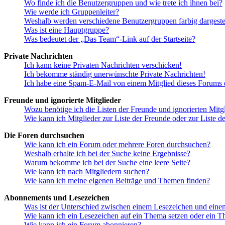
Wo finde ich die Benutzergruppen und wie trete ich ihnen bei?
Wie werde ich Gruppenleiter?
Weshalb werden verschiedene Benutzergruppen farbig dargestel
Was ist eine Hauptgruppe?
Was bedeutet der „Das Team“-Link auf der Startseite?
Private Nachrichten
Ich kann keine Privaten Nachrichten verschicken!
Ich bekomme ständig unerwünschte Private Nachrichten!
Ich habe eine Spam-E-Mail von einem Mitglied dieses Forums e
Freunde und ignorierte Mitglieder
Wozu benötige ich die Listen der Freunde und ignorierten Mitg
Wie kann ich Mitglieder zur Liste der Freunde oder zur Liste d
Die Foren durchsuchen
Wie kann ich ein Forum oder mehrere Foren durchsuchen?
Weshalb erhalte ich bei der Suche keine Ergebnisse?
Warum bekomme ich bei der Suche eine leere Seite?
Wie kann ich nach Mitgliedern suchen?
Wie kann ich meine eigenen Beiträge und Themen finden?
Abonnements und Lesezeichen
Was ist der Unterschied zwischen einem Lesezeichen und ein
Wie kann ich ein Lesezeichen auf ein Thema setzen oder ein 
Wie kann ich ein Forum abonnieren?