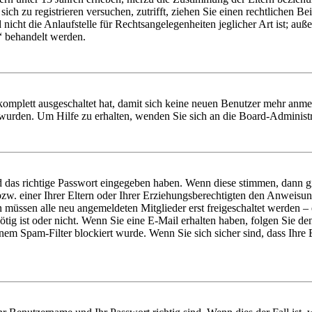
e sich zu registrieren versuchen, zutrifft, ziehen Sie einen rechtlichen
icht die Anlaufstelle für Rechtsangelegenheiten jeglicher Art ist; auße
“ behandelt werden.
 komplett ausgeschaltet hat, damit sich keine neuen Benutzer mehr anme
 wurden. Um Hilfe zu erhalten, wenden Sie sich an die Board-Administr
d das richtige Passwort eingegeben haben. Wenn diese stimmen, dann 
zw. einer Ihrer Eltern oder Ihrer Erziehungsberechtigten den Anweisung
n müssen alle neu angemeldeten Mitglieder erst freigeschaltet werden – 
nötig ist oder nicht. Wenn Sie eine E-Mail erhalten haben, folgen Sie d
em Spam-Filter blockiert wurde. Wenn Sie sich sicher sind, dass Ihre