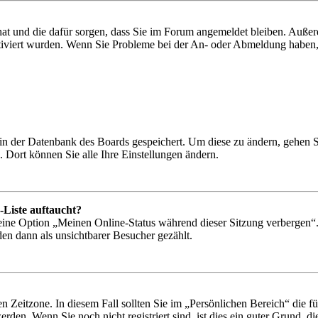
 hat und die dafür sorgen, dass Sie im Forum angemeldet bleiben. Auß
ktiviert wurden. Wenn Sie Probleme bei der An- oder Abmeldung haben,
n in der Datenbank des Boards gespeichert. Um diese zu ändern, gehen 
 Dort können Sie alle Ihre Einstellungen ändern.
-Liste auftaucht?
 eine Option „Meinen Online-Status während dieser Sitzung verbergen“
den dann als unsichtbarer Besucher gezählt.
n Zeitzone. In diesem Fall sollten Sie im „Persönlichen Bereich“ die für
den. Wenn Sie noch nicht registriert sind, ist dies ein guter Grund, dies