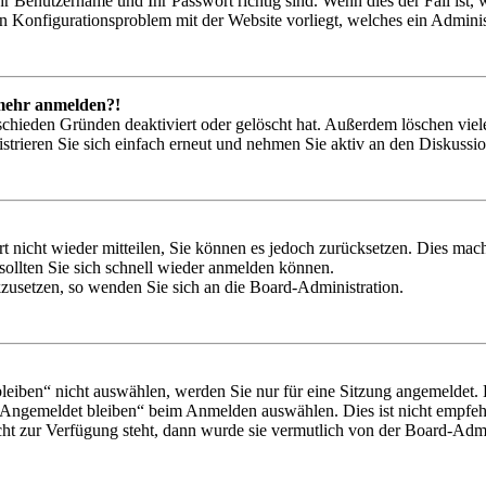
hr Benutzername und Ihr Passwort richtig sind. Wenn dies der Fall ist
ein Konfigurationsproblem mit der Website vorliegt, welches ein Adminis
t mehr anmelden?!
schieden Gründen deaktiviert oder gelöscht hat. Außerdem löschen viele
trieren Sie sich einfach erneut und nehmen Sie aktiv an den Diskussion
rt nicht wieder mitteilen, Sie können es jedoch zurücksetzen. Dies ma
ollten Sie sich schnell wieder anmelden können.
ckzusetzen, so wenden Sie sich an die Board-Administration.
iben“ nicht auswählen, werden Sie nur für eine Sitzung angemeldet. 
„Angemeldet bleiben“ beim Anmelden auswählen. Dies ist nicht empfeh
cht zur Verfügung steht, dann wurde sie vermutlich von der Board-Admin