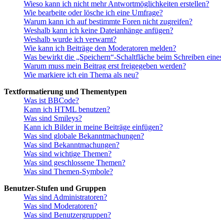
Wieso kann ich nicht mehr Antwortmöglichkeiten erstellen?
Wie bearbeite oder lösche ich eine Umfrage?
Warum kann ich auf bestimmte Foren nicht zugreifen?
Weshalb kann ich keine Dateianhänge anfügen?
Weshalb wurde ich verwarnt?
Wie kann ich Beiträge den Moderatoren melden?
Was bewirkt die „Speichern“-Schaltfläche beim Schreiben eine
Warum muss mein Beitrag erst freigegeben werden?
Wie markiere ich ein Thema als neu?
Textformatierung und Thementypen
Was ist BBCode?
Kann ich HTML benutzen?
Was sind Smileys?
Kann ich Bilder in meine Beiträge einfügen?
Was sind globale Bekanntmachungen?
Was sind Bekanntmachungen?
Was sind wichtige Themen?
Was sind geschlossene Themen?
Was sind Themen-Symbole?
Benutzer-Stufen und Gruppen
Was sind Administratoren?
Was sind Moderatoren?
Was sind Benutzergruppen?