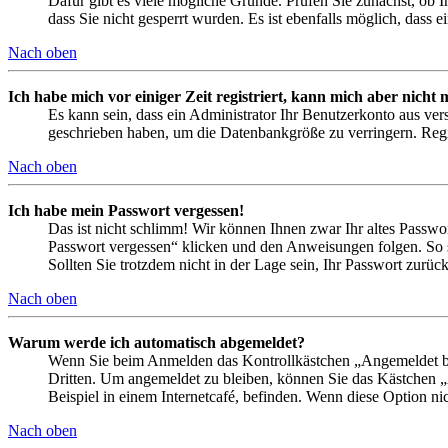
Dafür gibt es viele mögliche Gründe. Prüfen Sie zunächst, ob I
dass Sie nicht gesperrt wurden. Es ist ebenfalls möglich, dass 
Nach oben
Ich habe mich vor einiger Zeit registriert, kann mich aber nich
Es kann sein, dass ein Administrator Ihr Benutzerkonto aus ver
geschrieben haben, um die Datenbankgröße zu verringern. Regis
Nach oben
Ich habe mein Passwort vergessen!
Das ist nicht schlimm! Wir können Ihnen zwar Ihr altes Passwo
Passwort vergessen“ klicken und den Anweisungen folgen. So s
Sollten Sie trotzdem nicht in der Lage sein, Ihr Passwort zurü
Nach oben
Warum werde ich automatisch abgemeldet?
Wenn Sie beim Anmelden das Kontrollkästchen „Angemeldet ble
Dritten. Um angemeldet zu bleiben, können Sie das Kästchen 
Beispiel in einem Internetcafé, befinden. Wenn diese Option ni
Nach oben