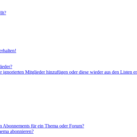
lt?
rhalten!
lieder?
er ignorierten Mitglieder hinzufügen oder diese wieder aus den Listen e
em Abonnements für ein Thema oder Forum?
Thema abonnieren?