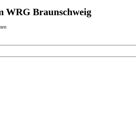
 im WRG Braunschweig
emen