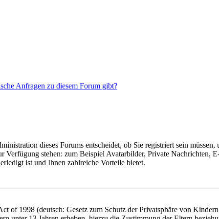
tische Anfragen zu diesem Forum gibt?
nistration dieses Forums entscheidet, ob Sie registriert sein müssen, um
zur Verfügung stehen: zum Beispiel Avatarbilder, Private Nachrichten, 
ledigt ist und Ihnen zahlreiche Vorteile bietet.
t of 1998 (deutsch: Gesetz zum Schutz der Privatsphäre von Kindern i
ern unter 13 Jahren erheben, hierzu die Zustimmung der Eltern bezieh