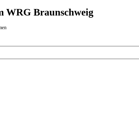
 im WRG Braunschweig
emen