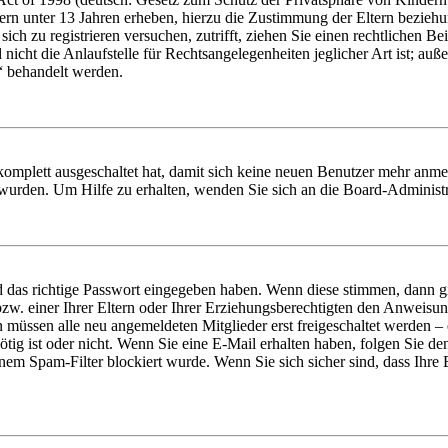
ern unter 13 Jahren erheben, hierzu die Zustimmung der Eltern bezieh
e sich zu registrieren versuchen, zutrifft, ziehen Sie einen rechtlichen
icht die Anlaufstelle für Rechtsangelegenheiten jeglicher Art ist; auße
“ behandelt werden.
 komplett ausgeschaltet hat, damit sich keine neuen Benutzer mehr anme
 wurden. Um Hilfe zu erhalten, wenden Sie sich an die Board-Administr
d das richtige Passwort eingegeben haben. Wenn diese stimmen, dann 
zw. einer Ihrer Eltern oder Ihrer Erziehungsberechtigten den Anweisung
n müssen alle neu angemeldeten Mitglieder erst freigeschaltet werden – 
nötig ist oder nicht. Wenn Sie eine E-Mail erhalten haben, folgen Sie d
em Spam-Filter blockiert wurde. Wenn Sie sich sicher sind, dass Ihre