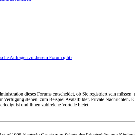
tische Anfragen zu diesem Forum gibt?
nistration dieses Forums entscheidet, ob Sie registriert sein müssen, um
zur Verfügung stehen: zum Beispiel Avatarbilder, Private Nachrichten, 
ledigt ist und Ihnen zahlreiche Vorteile bietet.
t of 1998 (deutsch: Gesetz zum Schutz der Privatsphäre von Kindern i