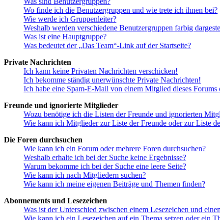
Was sind Benutzergruppen?
Wo finde ich die Benutzergruppen und wie trete ich ihnen bei?
Wie werde ich Gruppenleiter?
Weshalb werden verschiedene Benutzergruppen farbig dargestel
Was ist eine Hauptgruppe?
Was bedeutet der „Das Team“-Link auf der Startseite?
Private Nachrichten
Ich kann keine Privaten Nachrichten verschicken!
Ich bekomme ständig unerwünschte Private Nachrichten!
Ich habe eine Spam-E-Mail von einem Mitglied dieses Forums e
Freunde und ignorierte Mitglieder
Wozu benötige ich die Listen der Freunde und ignorierten Mitg
Wie kann ich Mitglieder zur Liste der Freunde oder zur Liste d
Die Foren durchsuchen
Wie kann ich ein Forum oder mehrere Foren durchsuchen?
Weshalb erhalte ich bei der Suche keine Ergebnisse?
Warum bekomme ich bei der Suche eine leere Seite?
Wie kann ich nach Mitgliedern suchen?
Wie kann ich meine eigenen Beiträge und Themen finden?
Abonnements und Lesezeichen
Was ist der Unterschied zwischen einem Lesezeichen und ein
Wie kann ich ein Lesezeichen auf ein Thema setzen oder ein 