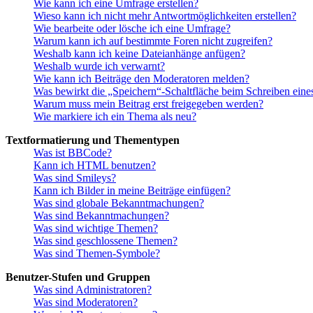
Wie kann ich eine Umfrage erstellen?
Wieso kann ich nicht mehr Antwortmöglichkeiten erstellen?
Wie bearbeite oder lösche ich eine Umfrage?
Warum kann ich auf bestimmte Foren nicht zugreifen?
Weshalb kann ich keine Dateianhänge anfügen?
Weshalb wurde ich verwarnt?
Wie kann ich Beiträge den Moderatoren melden?
Was bewirkt die „Speichern“-Schaltfläche beim Schreiben eine
Warum muss mein Beitrag erst freigegeben werden?
Wie markiere ich ein Thema als neu?
Textformatierung und Thementypen
Was ist BBCode?
Kann ich HTML benutzen?
Was sind Smileys?
Kann ich Bilder in meine Beiträge einfügen?
Was sind globale Bekanntmachungen?
Was sind Bekanntmachungen?
Was sind wichtige Themen?
Was sind geschlossene Themen?
Was sind Themen-Symbole?
Benutzer-Stufen und Gruppen
Was sind Administratoren?
Was sind Moderatoren?