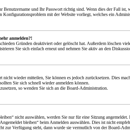
hr Benutzername und Ihr Passwort richtig sind. Wenn dies der Fall ist
ein Konfigurationsproblem mit der Website vorliegt, welches ein Adminis
t mehr anmelden?!
schieden Gründen deaktiviert oder gelöscht hat. Außerdem löschen viele
trieren Sie sich einfach erneut und nehmen Sie aktiv an den Diskussion
rt nicht wieder mitteilen, Sie können es jedoch zurücksetzen. Dies ma
ollten Sie sich schnell wieder anmelden können.
ckzusetzen, so wenden Sie sich an die Board-Administration.
iben“ nicht auswählen, werden Sie nur für eine Sitzung angemeldet. 
„Angemeldet bleiben“ beim Anmelden auswählen. Dies ist nicht empfeh
cht zur Verfügung steht, dann wurde sie vermutlich von der Board-Admin