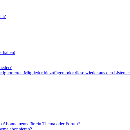
lt?
rhalten!
lieder?
er ignorierten Mitglieder hinzufügen oder diese wieder aus den Listen e
em Abonnements für ein Thema oder Forum?
Thema abonnieren?