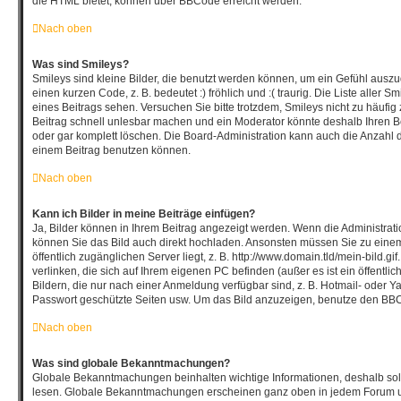
die HTML bietet, können über BBCode erreicht werden.
Nach oben
Was sind Smileys?
Smileys sind kleine Bilder, die benutzt werden können, um ein Gefühl auszu
einen kurzen Code, z. B. bedeutet :) fröhlich und :( traurig. Die Liste aller
eines Beitrags sehen. Versuchen Sie bitte trotzdem, Smileys nicht zu häufi
Beitrag schnell unlesbar machen und ein Moderator könnte deshalb Ihren B
oder gar komplett löschen. Die Board-Administration kann auch die Anzahl d
einem Beitrag benutzen können.
Nach oben
Kann ich Bilder in meine Beiträge einfügen?
Ja, Bilder können in Ihrem Beitrag angezeigt werden. Wenn die Administrat
können Sie das Bild auch direkt hochladen. Ansonsten müssen Sie zu einem
öffentlich zugänglichen Server liegt, z. B. http://www.domain.tld/mein-bild.gi
verlinken, die sich auf Ihrem eigenen PC befinden (außer es ist ein öffentli
Bildern, die nur nach einer Anmeldung verfügbar sind, z. B. Hotmail- oder 
Passwort geschützte Seiten usw. Um das Bild anzuzeigen, benutze den BBC
Nach oben
Was sind globale Bekanntmachungen?
Globale Bekanntmachungen beinhalten wichtige Informationen, deshalb soll
lesen. Globale Bekanntmachungen erscheinen ganz oben in jedem Forum un