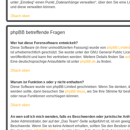
unter „Einstieg“ einen Punkt „Dateianhänge verwalten“, über den Sie eine L
und diese verwalten können.
Nach oben
phpBB betreffende Fragen
Wer hat diese Forensoftware entwickelt?
Diese Software (in ihrer unmodifizierten Fassung) wurde von
phpBB Limited
ist urheberrechtlich geschützt. Sie wurde unter der GNU General Public Lic
veröffentlicht und kann frei vertrieben werden. Weitere Details finden Sie
auf
Eine deutschsprachige Anlaufstelle ist unter
phpBB.de
zu finden.
Nach oben
Warum ist Funktion x oder y nicht enthalten?
Diese Software wurde von phpBB Limited geschrieben. Wenn Sie denken, da
werden sollte, dann besuchen Sie
phpBB Ideas
, wo Sie Ihre Stimme für b
oder neue Funktionen vorschlagen können.
Nach oben
An wen soll ich mich wenden, falls es Beschwerden oder juristische An
Jeder Administrator, der auf der „Das Team“-Seite aufgeführt ist, ist ein geeig
Beschwerde. Wenn Sie so keine Antwort erhalten, sollten Sie den Besitzer 