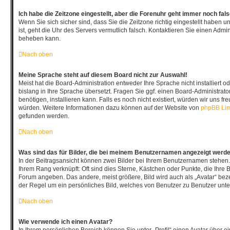
Ich habe die Zeitzone eingestellt, aber die Forenuhr geht immer noch fal
Wenn Sie sich sicher sind, dass Sie die Zeitzone richtig eingestellt haben u
ist, geht die Uhr des Servers vermutlich falsch. Kontaktieren Sie einen Admin
beheben kann.
Nach oben
Meine Sprache steht auf diesem Board nicht zur Auswahl!
Meist hat die Board-Administration entweder Ihre Sprache nicht installiert
bislang in Ihre Sprache übersetzt. Fragen Sie ggf. einen Board-Administrato
benötigen, installieren kann. Falls es noch nicht existiert, würden wir uns f
würden. Weitere Informationen dazu können auf der Website von
phpBB Lim
gefunden werden.
Nach oben
Was sind das für Bilder, die bei meinem Benutzernamen angezeigt werd
In der Beitragsansicht können zwei Bilder bei Ihrem Benutzernamen stehen. E
Ihrem Rang verknüpft: Oft sind dies Sterne, Kästchen oder Punkte, die Ihre B
Forum angeben. Das andere, meist größere, Bild wird auch als „Avatar“ bezei
der Regel um ein persönliches Bild, welches von Benutzer zu Benutzer unter
Nach oben
Wie verwende ich einen Avatar?
In Ihrem persönlichen Bereich können Sie unter „Profil“ einen Avatar über 