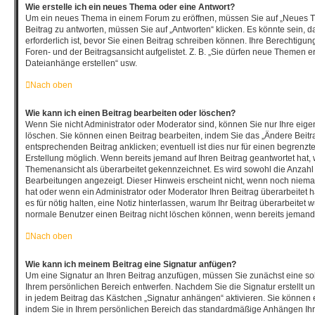
Wie erstelle ich ein neues Thema oder eine Antwort?
Um ein neues Thema in einem Forum zu eröffnen, müssen Sie auf „Neues T
Beitrag zu antworten, müssen Sie auf „Antworten“ klicken. Es könnte sein, d
erforderlich ist, bevor Sie einen Beitrag schreiben können. Ihre Berechtigu
Foren- und der Beitragsansicht aufgelistet. Z. B. „Sie dürfen neue Themen ers
Dateianhänge erstellen“ usw.
Nach oben
Wie kann ich einen Beitrag bearbeiten oder löschen?
Wenn Sie nicht Administrator oder Moderator sind, können Sie nur Ihre eig
löschen. Sie können einen Beitrag bearbeiten, indem Sie das „Ändere Beitr
entsprechenden Beitrag anklicken; eventuell ist dies nur für einen begrenzt
Erstellung möglich. Wenn bereits jemand auf Ihren Beitrag geantwortet hat, w
Themenansicht als überarbeitet gekennzeichnet. Es wird sowohl die Anzahl a
Bearbeitungen angezeigt. Dieser Hinweis erscheint nicht, wenn noch nieman
hat oder wenn ein Administrator oder Moderator Ihren Beitrag überarbeitet ha
es für nötig halten, eine Notiz hinterlassen, warum Ihr Beitrag überarbeitet 
normale Benutzer einen Beitrag nicht löschen können, wenn bereits jemand 
Nach oben
Wie kann ich meinem Beitrag eine Signatur anfügen?
Um eine Signatur an Ihren Beitrag anzufügen, müssen Sie zunächst eine sol
Ihrem persönlichen Bereich entwerfen. Nachdem Sie die Signatur erstellt u
in jedem Beitrag das Kästchen „Signatur anhängen“ aktivieren. Sie können 
indem Sie in Ihrem persönlichen Bereich das standardmäßige Anhängen Ihre