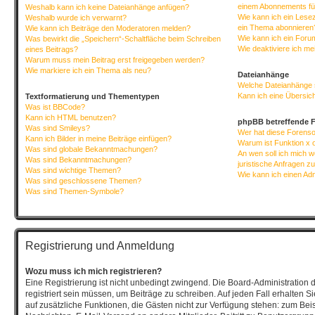
einem Abonnements fü
Weshalb kann ich keine Dateianhänge anfügen?
Wie kann ich ein Lese
Weshalb wurde ich verwarnt?
ein Thema abonnieren
Wie kann ich Beiträge den Moderatoren melden?
Wie kann ich ein Foru
Was bewirkt die „Speichern“-Schaltfläche beim Schreiben
Wie deaktiviere ich m
eines Beitrags?
Warum muss mein Beitrag erst freigegeben werden?
Wie markiere ich ein Thema als neu?
Dateianhänge
Welche Dateianhänge 
Kann ich eine Übersich
Textformatierung und Thementypen
Was ist BBCode?
Kann ich HTML benutzen?
phpBB betreffende 
Was sind Smileys?
Wer hat diese Forenso
Kann ich Bilder in meine Beiträge einfügen?
Warum ist Funktion x o
Was sind globale Bekanntmachungen?
An wen soll ich mich 
Was sind Bekanntmachungen?
juristische Anfragen z
Was sind wichtige Themen?
Wie kann ich einen Ad
Was sind geschlossene Themen?
Was sind Themen-Symbole?
Registrierung und Anmeldung
Wozu muss ich mich registrieren?
Eine Registrierung ist nicht unbedingt zwingend. Die Board-Administration 
registriert sein müssen, um Beiträge zu schreiben. Auf jeden Fall erhalten Sie 
auf zusätzliche Funktionen, die Gästen nicht zur Verfügung stehen: zum Beisp