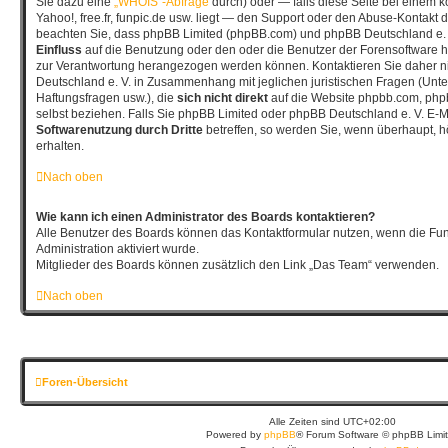
Sie dazu eine
„WHOIS“-Abfrage
durch) oder — falls diese Seite bei einem 
Yahoo!, free.fr, funpic.de usw. liegt — den Support oder den Abuse-Kontakt d
beachten Sie, dass phpBB Limited (phpBB.com) und phpBB Deutschland e.
Einfluss
auf die Benutzung oder den oder die Benutzer der Forensoftware h
zur Verantwortung herangezogen werden können. Kontaktieren Sie daher 
Deutschland e. V. in Zusammenhang mit jeglichen juristischen Fragen (Unt
Haftungsfragen usw.), die
sich nicht direkt
auf die Website phpbb.com, php
selbst beziehen. Falls Sie phpBB Limited oder phpBB Deutschland e. V. E-Ma
Softwarenutzung durch Dritte
betreffen, so werden Sie, wenn überhaupt, 
erhalten.
Nach oben
Wie kann ich einen Administrator des Boards kontaktieren?
Alle Benutzer des Boards können das Kontaktformular nutzen, wenn die Fun
Administration aktiviert wurde.
Mitglieder des Boards können zusätzlich den Link „Das Team“ verwenden.
Nach oben
Foren-Übersicht
Alle Zeiten sind
UTC+02:00
Powered by
phpBB
® Forum Software © phpBB Limi