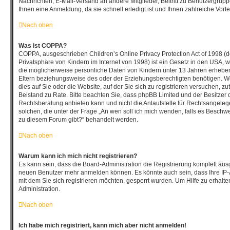
Nachrichten, E-Mail-Versand an andere Mitglieder, Beitritt zu Benutzergrup
Ihnen eine Anmeldung, da sie schnell erledigt ist und Ihnen zahlreiche Vortei
Nach oben
Was ist COPPA?
COPPA, ausgeschrieben Children’s Online Privacy Protection Act of 1998 (
Privatsphäre von Kindern im Internet von 1998) ist ein Gesetz in den USA, w
die möglicherweise persönliche Daten von Kindern unter 13 Jahren erhebe
Eltern beziehungsweise des oder der Erziehungsberechtigten benötigen. We
dies auf Sie oder die Website, auf der Sie sich zu registrieren versuchen, zutr
Beistand zu Rate. Bitte beachten Sie, dass phpBB Limited und der Besitzer
Rechtsberatung anbieten kann und nicht die Anlaufstelle für Rechtsangelegen
solchen, die unter der Frage „An wen soll ich mich wenden, falls es Beschw
zu diesem Forum gibt?“ behandelt werden.
Nach oben
Warum kann ich mich nicht registrieren?
Es kann sein, dass die Board-Administration die Registrierung komplett ausg
neuen Benutzer mehr anmelden können. Es könnte auch sein, dass Ihre IP
mit dem Sie sich registrieren möchten, gesperrt wurden. Um Hilfe zu erhalt
Administration.
Nach oben
Ich habe mich registriert, kann mich aber nicht anmelden!