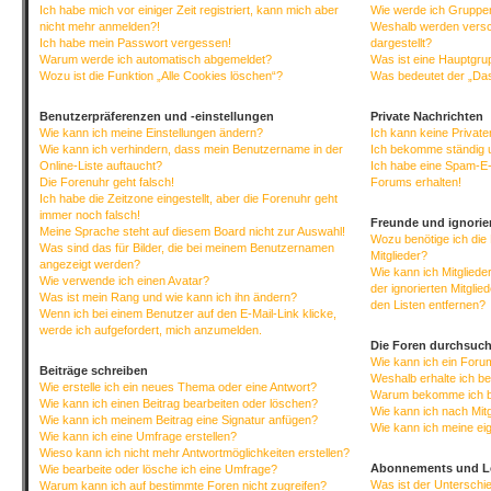
Ich habe mich vor einiger Zeit registriert, kann mich aber
Wie werde ich Gruppen
nicht mehr anmelden?!
Weshalb werden versc
Ich habe mein Passwort vergessen!
dargestellt?
Warum werde ich automatisch abgemeldet?
Was ist eine Hauptgr
Wozu ist die Funktion „Alle Cookies löschen“?
Was bedeutet der „Das
Benutzerpräferenzen und -einstellungen
Private Nachrichten
Wie kann ich meine Einstellungen ändern?
Ich kann keine Privat
Wie kann ich verhindern, dass mein Benutzername in der
Ich bekomme ständig 
Online-Liste auftaucht?
Ich habe eine Spam-E-
Die Forenuhr geht falsch!
Forums erhalten!
Ich habe die Zeitzone eingestellt, aber die Forenuhr geht
immer noch falsch!
Freunde und ignorier
Meine Sprache steht auf diesem Board nicht zur Auswahl!
Wozu benötige ich die 
Was sind das für Bilder, die bei meinem Benutzernamen
Mitglieder?
angezeigt werden?
Wie kann ich Mitgliede
Wie verwende ich einen Avatar?
der ignorierten Mitgli
Was ist mein Rang und wie kann ich ihn ändern?
den Listen entfernen?
Wenn ich bei einem Benutzer auf den E-Mail-Link klicke,
werde ich aufgefordert, mich anzumelden.
Die Foren durchsuc
Wie kann ich ein For
Beiträge schreiben
Weshalb erhalte ich b
Wie erstelle ich ein neues Thema oder eine Antwort?
Warum bekomme ich be
Wie kann ich einen Beitrag bearbeiten oder löschen?
Wie kann ich nach Mit
Wie kann ich meinem Beitrag eine Signatur anfügen?
Wie kann ich meine ei
Wie kann ich eine Umfrage erstellen?
Wieso kann ich nicht mehr Antwortmöglichkeiten erstellen?
Abonnements und L
Wie bearbeite oder lösche ich eine Umfrage?
Was ist der Untersch
Warum kann ich auf bestimmte Foren nicht zugreifen?