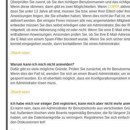
Überprüfen Sie zuerst, ob Sie den richtigen Benutzernamen und das richti
Wenn diese stimmen, dann gibt es zwei Möglichkeiten. Wenn
COPPA
aktivi
dass Sie unter 13 Jahre alt sind, müssen Sie bzw. einer Ihrer Eltern oder I
Anweisungen folgen, die Sie erhalten haben. Wenn dies nicht der Fall ist, mu
aktiviert werden. Bei einigen Foren müssen alle neu angemeldeten Mitgliede
entweder müssen Sie dies selbst erledigen oder ein Administrator. Bei der 
mitgeteilt, ob eine Aktivierung nötig ist oder nicht. Wenn Sie eine E-Mail erh
enthaltenen Anweisungen. Ansonsten prüfen Sie, ob Sie Ihre E-Mail-Adres
die E-Mail von einem Spam-Filter blockiert wurde. Wenn Sie sich sicher sin
korrekt eingegeben wurde, dann kontaktieren Sie einen Administrator.
Nach oben
Warum kann ich mich nicht anmelden?
Dafür gibt es viele mögliche Gründe. Prüfen Sie zunächst, ob Ihr Benutzerna
Wenn dies der Fall ist, wenden Sie sich an einen Board-Administrator, um s
gesperrt wurden. Es ist ebenfalls möglich, dass ein Konfigurationsproblem m
ein Administrator lösen muss.
Nach oben
Ich habe mich vor einiger Zeit registriert, kann mich aber nicht mehr an
Es kann sein, dass ein Administrator Ihr Benutzerkonto aus verschieden Grü
hat. Außerdem löschen viele Boards regelmäßig Benutzer, die für längere Ze
haben, um die Datenbankgröße zu verringern. Registrieren Sie sich einfach
den Diskussionen teil!