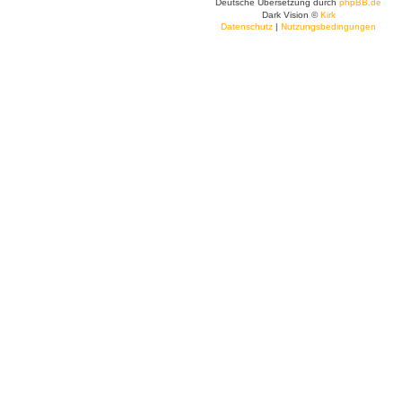
Deutsche Übersetzung durch
phpBB.de
Dark Vision ©
Kirk
Datenschutz
|
Nutzungsbedingungen