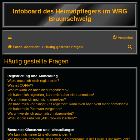
Infoboard des Heimatpflegers im WRG
Braunschweig
Anmelden
S
Foren-Übersicht
Häufig gestellte Fragen
u
Häufig gestellte Fragen
c
h
Registrierung und Anmeldung
e
Wozu muss ich mich registrieren?
Was ist COPPA?
Warum kann ich mich nicht registrieren?
Ich habe mich registriert, kann mich aber nicht anmelden!
Warum kann ich mich nicht anmelden?
Ich habe mich vor einiger Zeit registriert, kann mich aber nicht mehr anmelden?!
Ich habe mein Passwort vergessen!
Warum werde ich automatisch abgemeldet?
Wozu ist die Funktion „Alle Cookies löschen“?
Benutzerpräferenzen und -einstellungen
Wie kann ich meine Einstellungen ändern?
Wie kann ich verhindern, dass mein Benutzername in der Online-Liste auftaucht?