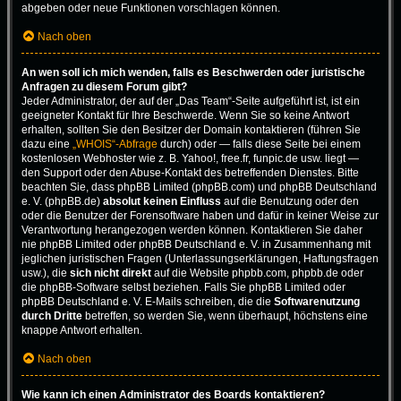
abgeben oder neue Funktionen vorschlagen können.
Nach oben
An wen soll ich mich wenden, falls es Beschwerden oder juristische
Anfragen zu diesem Forum gibt?
Jeder Administrator, der auf der „Das Team“-Seite aufgeführt ist, ist ein
geeigneter Kontakt für Ihre Beschwerde. Wenn Sie so keine Antwort
erhalten, sollten Sie den Besitzer der Domain kontaktieren (führen Sie
dazu eine
„WHOIS“-Abfrage
durch) oder — falls diese Seite bei einem
kostenlosen Webhoster wie z. B. Yahoo!, free.fr, funpic.de usw. liegt —
den Support oder den Abuse-Kontakt des betreffenden Dienstes. Bitte
beachten Sie, dass phpBB Limited (phpBB.com) und phpBB Deutschland
e. V. (phpBB.de)
absolut keinen Einfluss
auf die Benutzung oder den
oder die Benutzer der Forensoftware haben und dafür in keiner Weise zur
Verantwortung herangezogen werden können. Kontaktieren Sie daher
nie phpBB Limited oder phpBB Deutschland e. V. in Zusammenhang mit
jeglichen juristischen Fragen (Unterlassungserklärungen, Haftungsfragen
usw.), die
sich nicht direkt
auf die Website phpbb.com, phpbb.de oder
die phpBB-Software selbst beziehen. Falls Sie phpBB Limited oder
phpBB Deutschland e. V. E-Mails schreiben, die die
Softwarenutzung
durch Dritte
betreffen, so werden Sie, wenn überhaupt, höchstens eine
knappe Antwort erhalten.
Nach oben
Wie kann ich einen Administrator des Boards kontaktieren?