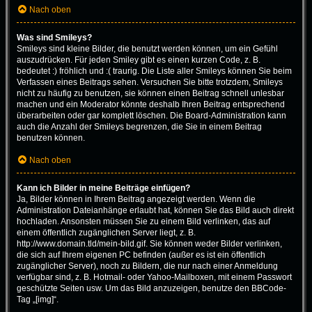
Nach oben
Was sind Smileys?
Smileys sind kleine Bilder, die benutzt werden können, um ein Gefühl
auszudrücken. Für jeden Smiley gibt es einen kurzen Code, z. B.
bedeutet :) fröhlich und :( traurig. Die Liste aller Smileys können Sie beim
Verfassen eines Beitrags sehen. Versuchen Sie bitte trotzdem, Smileys
nicht zu häufig zu benutzen, sie können einen Beitrag schnell unlesbar
machen und ein Moderator könnte deshalb Ihren Beitrag entsprechend
überarbeiten oder gar komplett löschen. Die Board-Administration kann
auch die Anzahl der Smileys begrenzen, die Sie in einem Beitrag
benutzen können.
Nach oben
Kann ich Bilder in meine Beiträge einfügen?
Ja, Bilder können in Ihrem Beitrag angezeigt werden. Wenn die
Administration Dateianhänge erlaubt hat, können Sie das Bild auch direkt
hochladen. Ansonsten müssen Sie zu einem Bild verlinken, das auf
einem öffentlich zugänglichen Server liegt, z. B.
http://www.domain.tld/mein-bild.gif. Sie können weder Bilder verlinken,
die sich auf Ihrem eigenen PC befinden (außer es ist ein öffentlich
zugänglicher Server), noch zu Bildern, die nur nach einer Anmeldung
verfügbar sind, z. B. Hotmail- oder Yahoo-Mailboxen, mit einem Passwort
geschützte Seiten usw. Um das Bild anzuzeigen, benutze den BBCode-
Tag „[img]“.