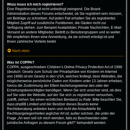
Wozu muss ich mich registrieren?
Eine Registrierung ist nicht unbedingt zwingend. Die Board-
Administration dieses Forums entscheidet, ob Sie registriert sein müssen,
um Beiträge zu schreiben. Auf jeden Fall erhalten Sie als registriertes
Mitglied Zugriff auf zusätzliche Funktionen, die Gästen nicht zur
Verfügung stehen: zum Beispiel Avatarbilder, Private Nachrichten, E-Mail-
Versand an andere Mitglieder, Beitritt zu Benutzergruppen und so weiter.
Wir empfehlen Ihnen eine Anmeldung, da sie schnell erledigt ist und
Ihnen zahlreiche Vorteile bietet.
Nach oben
Was ist COPPA?
COPPA, ausgeschrieben Children’s Online Privacy Protection Act of 1998
(deutsch: Gesetz zum Schutz der Privatsphäre von Kindern im Internet
von 1998) ist ein Gesetz in den USA, welches festlegt, dass Websites, die
möglicherweise persönliche Daten von Kindern unter 13 Jahren erheben,
hierzu die Zustimmung der Eltern beziehungsweise des oder der
Erziehungsberechtigten benötigen. Wenn Sie sich unsicher sind, ob dies
auf Sie oder die Website, auf der Sie sich zu registrieren versuchen,
zutrifft, ziehen Sie einen rechtlichen Beistand zu Rate. Bitte beachten Sie,
dass phpBB Limited und der Besitzer dieses Boards keine
Rechtsberatung anbieten kann und nicht die Anlaufstelle für
Rechtsangelegenheiten jeglicher Art ist; außer solchen, die unter der
Frage „An wen soll ich mich wenden, falls es Beschwerden oder
juristische Anfragen zu diesem Forum gibt?“ behandelt werden.