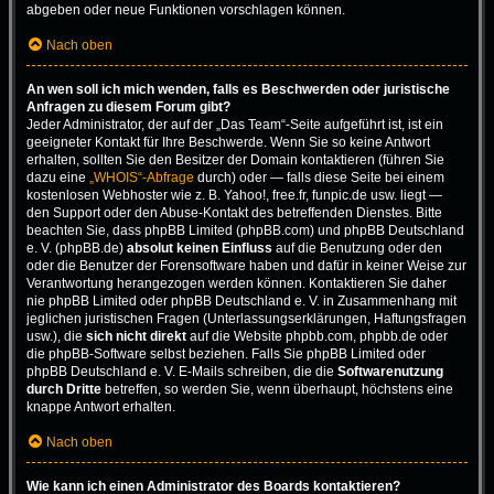
abgeben oder neue Funktionen vorschlagen können.
Nach oben
An wen soll ich mich wenden, falls es Beschwerden oder juristische
Anfragen zu diesem Forum gibt?
Jeder Administrator, der auf der „Das Team“-Seite aufgeführt ist, ist ein
geeigneter Kontakt für Ihre Beschwerde. Wenn Sie so keine Antwort
erhalten, sollten Sie den Besitzer der Domain kontaktieren (führen Sie
dazu eine
„WHOIS“-Abfrage
durch) oder — falls diese Seite bei einem
kostenlosen Webhoster wie z. B. Yahoo!, free.fr, funpic.de usw. liegt —
den Support oder den Abuse-Kontakt des betreffenden Dienstes. Bitte
beachten Sie, dass phpBB Limited (phpBB.com) und phpBB Deutschland
e. V. (phpBB.de)
absolut keinen Einfluss
auf die Benutzung oder den
oder die Benutzer der Forensoftware haben und dafür in keiner Weise zur
Verantwortung herangezogen werden können. Kontaktieren Sie daher
nie phpBB Limited oder phpBB Deutschland e. V. in Zusammenhang mit
jeglichen juristischen Fragen (Unterlassungserklärungen, Haftungsfragen
usw.), die
sich nicht direkt
auf die Website phpbb.com, phpbb.de oder
die phpBB-Software selbst beziehen. Falls Sie phpBB Limited oder
phpBB Deutschland e. V. E-Mails schreiben, die die
Softwarenutzung
durch Dritte
betreffen, so werden Sie, wenn überhaupt, höchstens eine
knappe Antwort erhalten.
Nach oben
Wie kann ich einen Administrator des Boards kontaktieren?