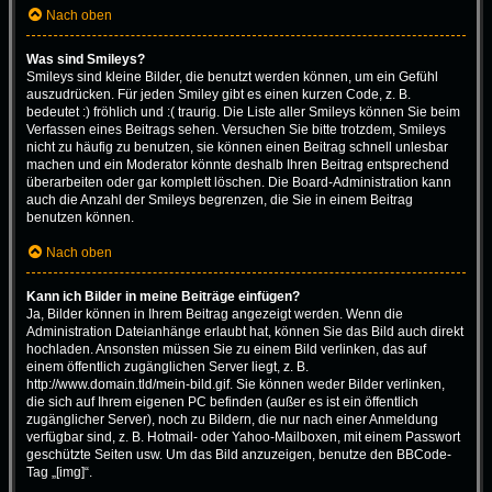
Nach oben
Was sind Smileys?
Smileys sind kleine Bilder, die benutzt werden können, um ein Gefühl
auszudrücken. Für jeden Smiley gibt es einen kurzen Code, z. B.
bedeutet :) fröhlich und :( traurig. Die Liste aller Smileys können Sie beim
Verfassen eines Beitrags sehen. Versuchen Sie bitte trotzdem, Smileys
nicht zu häufig zu benutzen, sie können einen Beitrag schnell unlesbar
machen und ein Moderator könnte deshalb Ihren Beitrag entsprechend
überarbeiten oder gar komplett löschen. Die Board-Administration kann
auch die Anzahl der Smileys begrenzen, die Sie in einem Beitrag
benutzen können.
Nach oben
Kann ich Bilder in meine Beiträge einfügen?
Ja, Bilder können in Ihrem Beitrag angezeigt werden. Wenn die
Administration Dateianhänge erlaubt hat, können Sie das Bild auch direkt
hochladen. Ansonsten müssen Sie zu einem Bild verlinken, das auf
einem öffentlich zugänglichen Server liegt, z. B.
http://www.domain.tld/mein-bild.gif. Sie können weder Bilder verlinken,
die sich auf Ihrem eigenen PC befinden (außer es ist ein öffentlich
zugänglicher Server), noch zu Bildern, die nur nach einer Anmeldung
verfügbar sind, z. B. Hotmail- oder Yahoo-Mailboxen, mit einem Passwort
geschützte Seiten usw. Um das Bild anzuzeigen, benutze den BBCode-
Tag „[img]“.