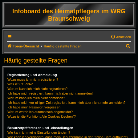
Infoboard des Heimatpflegers im WRG
Braunschweig
Anmelden
S
Foren-Übersicht
Häufig gestellte Fragen
u
Häufig gestellte Fragen
c
h
Registrierung und Anmeldung
e
Wozu muss ich mich registrieren?
Was ist COPPA?
Warum kann ich mich nicht registrieren?
Ich habe mich registriert, kann mich aber nicht anmelden!
Warum kann ich mich nicht anmelden?
Ich habe mich vor einiger Zeit registriert, kann mich aber nicht mehr anmelden?!
Ich habe mein Passwort vergessen!
Warum werde ich automatisch abgemeldet?
Wozu ist die Funktion „Alle Cookies löschen“?
Benutzerpräferenzen und -einstellungen
Wie kann ich meine Einstellungen ändern?
Wie kann ich verhindern, dass mein Benutzername in der Online-Liste auftaucht?