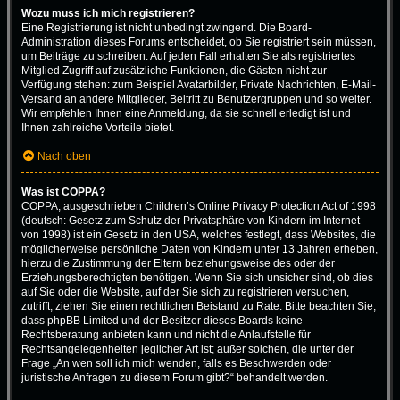
Wozu muss ich mich registrieren?
Eine Registrierung ist nicht unbedingt zwingend. Die Board-
Administration dieses Forums entscheidet, ob Sie registriert sein müssen,
um Beiträge zu schreiben. Auf jeden Fall erhalten Sie als registriertes
Mitglied Zugriff auf zusätzliche Funktionen, die Gästen nicht zur
Verfügung stehen: zum Beispiel Avatarbilder, Private Nachrichten, E-Mail-
Versand an andere Mitglieder, Beitritt zu Benutzergruppen und so weiter.
Wir empfehlen Ihnen eine Anmeldung, da sie schnell erledigt ist und
Ihnen zahlreiche Vorteile bietet.
Nach oben
Was ist COPPA?
COPPA, ausgeschrieben Children’s Online Privacy Protection Act of 1998
(deutsch: Gesetz zum Schutz der Privatsphäre von Kindern im Internet
von 1998) ist ein Gesetz in den USA, welches festlegt, dass Websites, die
möglicherweise persönliche Daten von Kindern unter 13 Jahren erheben,
hierzu die Zustimmung der Eltern beziehungsweise des oder der
Erziehungsberechtigten benötigen. Wenn Sie sich unsicher sind, ob dies
auf Sie oder die Website, auf der Sie sich zu registrieren versuchen,
zutrifft, ziehen Sie einen rechtlichen Beistand zu Rate. Bitte beachten Sie,
dass phpBB Limited und der Besitzer dieses Boards keine
Rechtsberatung anbieten kann und nicht die Anlaufstelle für
Rechtsangelegenheiten jeglicher Art ist; außer solchen, die unter der
Frage „An wen soll ich mich wenden, falls es Beschwerden oder
juristische Anfragen zu diesem Forum gibt?“ behandelt werden.