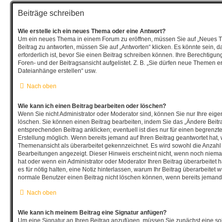
Beiträge schreiben
Wie erstelle ich ein neues Thema oder eine Antwort?
Um ein neues Thema in einem Forum zu eröffnen, müssen Sie auf „Neues T
Beitrag zu antworten, müssen Sie auf „Antworten“ klicken. Es könnte sein, d
erforderlich ist, bevor Sie einen Beitrag schreiben können. Ihre Berechtigu
Foren- und der Beitragsansicht aufgelistet. Z. B. „Sie dürfen neue Themen ers
Dateianhänge erstellen“ usw.
Nach oben
Wie kann ich einen Beitrag bearbeiten oder löschen?
Wenn Sie nicht Administrator oder Moderator sind, können Sie nur Ihre eig
löschen. Sie können einen Beitrag bearbeiten, indem Sie das „Ändere Beitr
entsprechenden Beitrag anklicken; eventuell ist dies nur für einen begrenzt
Erstellung möglich. Wenn bereits jemand auf Ihren Beitrag geantwortet hat, w
Themenansicht als überarbeitet gekennzeichnet. Es wird sowohl die Anzahl a
Bearbeitungen angezeigt. Dieser Hinweis erscheint nicht, wenn noch nieman
hat oder wenn ein Administrator oder Moderator Ihren Beitrag überarbeitet ha
es für nötig halten, eine Notiz hinterlassen, warum Ihr Beitrag überarbeitet 
normale Benutzer einen Beitrag nicht löschen können, wenn bereits jemand 
Nach oben
Wie kann ich meinem Beitrag eine Signatur anfügen?
Um eine Signatur an Ihren Beitrag anzufügen, müssen Sie zunächst eine sol