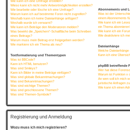
Wie kann ich eine Umfrage erstellen?
Wieso kann ich nicht mehr Antwortmöglichkeiten erstellen?
Abonnements und L
Wie bearbeite oder lösche ich eine Umfrage?
Was ist der Untersch
Warum kann ich auf bestimmte Foren nicht zugreifen?
einem Abonnements fü
Weshalb kann ich keine Dateianhänge anfügen?
Wie kann ich ein Lese
Weshalb wurde ich verwarnt?
ein Thema abonnieren
Wie kann ich Beiträge den Moderatoren melden?
Wie kann ich ein Foru
Was bewirkt die „Speichern“-Schaltfläche beim Schreiben
Wie deaktiviere ich m
eines Beitrags?
Warum muss mein Beitrag erst freigegeben werden?
Wie markiere ich ein Thema als neu?
Dateianhänge
Welche Dateianhänge 
Kann ich eine Übersich
Textformatierung und Thementypen
Was ist BBCode?
Kann ich HTML benutzen?
phpBB betreffende 
Was sind Smileys?
Wer hat diese Forenso
Kann ich Bilder in meine Beiträge einfügen?
Warum ist Funktion x o
Was sind globale Bekanntmachungen?
An wen soll ich mich 
Was sind Bekanntmachungen?
juristische Anfragen z
Was sind wichtige Themen?
Wie kann ich einen Ad
Was sind geschlossene Themen?
Was sind Themen-Symbole?
Registrierung und Anmeldung
Wozu muss ich mich registrieren?