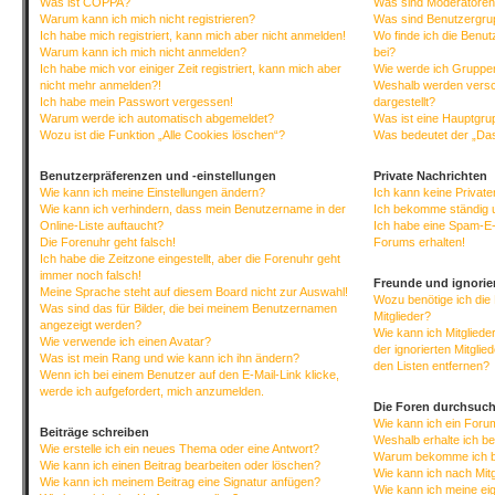
Was ist COPPA?
Was sind Moderatore
Warum kann ich mich nicht registrieren?
Was sind Benutzergr
Ich habe mich registriert, kann mich aber nicht anmelden!
Wo finde ich die Benut
Warum kann ich mich nicht anmelden?
bei?
Ich habe mich vor einiger Zeit registriert, kann mich aber
Wie werde ich Gruppen
nicht mehr anmelden?!
Weshalb werden versc
Ich habe mein Passwort vergessen!
dargestellt?
Warum werde ich automatisch abgemeldet?
Was ist eine Hauptgr
Wozu ist die Funktion „Alle Cookies löschen“?
Was bedeutet der „Das
Benutzerpräferenzen und -einstellungen
Private Nachrichten
Wie kann ich meine Einstellungen ändern?
Ich kann keine Privat
Wie kann ich verhindern, dass mein Benutzername in der
Ich bekomme ständig 
Online-Liste auftaucht?
Ich habe eine Spam-E-
Die Forenuhr geht falsch!
Forums erhalten!
Ich habe die Zeitzone eingestellt, aber die Forenuhr geht
immer noch falsch!
Freunde und ignorier
Meine Sprache steht auf diesem Board nicht zur Auswahl!
Wozu benötige ich die 
Was sind das für Bilder, die bei meinem Benutzernamen
Mitglieder?
angezeigt werden?
Wie kann ich Mitgliede
Wie verwende ich einen Avatar?
der ignorierten Mitgli
Was ist mein Rang und wie kann ich ihn ändern?
den Listen entfernen?
Wenn ich bei einem Benutzer auf den E-Mail-Link klicke,
werde ich aufgefordert, mich anzumelden.
Die Foren durchsuc
Wie kann ich ein For
Beiträge schreiben
Weshalb erhalte ich b
Wie erstelle ich ein neues Thema oder eine Antwort?
Warum bekomme ich be
Wie kann ich einen Beitrag bearbeiten oder löschen?
Wie kann ich nach Mit
Wie kann ich meinem Beitrag eine Signatur anfügen?
Wie kann ich meine ei