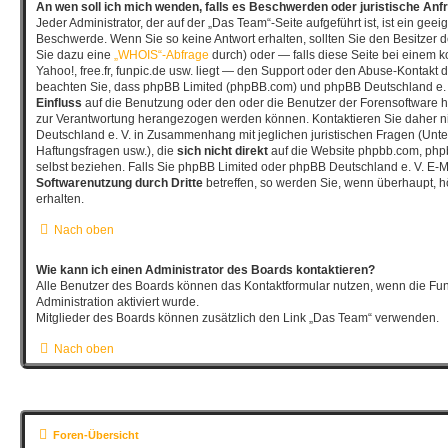
An wen soll ich mich wenden, falls es Beschwerden oder juristische An
Jeder Administrator, der auf der „Das Team“-Seite aufgeführt ist, ist ein geeig
Beschwerde. Wenn Sie so keine Antwort erhalten, sollten Sie den Besitzer 
Sie dazu eine
„WHOIS“-Abfrage
durch) oder — falls diese Seite bei einem 
Yahoo!, free.fr, funpic.de usw. liegt — den Support oder den Abuse-Kontakt d
beachten Sie, dass phpBB Limited (phpBB.com) und phpBB Deutschland e.
Einfluss
auf die Benutzung oder den oder die Benutzer der Forensoftware h
zur Verantwortung herangezogen werden können. Kontaktieren Sie daher 
Deutschland e. V. in Zusammenhang mit jeglichen juristischen Fragen (Unt
Haftungsfragen usw.), die
sich nicht direkt
auf die Website phpbb.com, php
selbst beziehen. Falls Sie phpBB Limited oder phpBB Deutschland e. V. E-Ma
Softwarenutzung durch Dritte
betreffen, so werden Sie, wenn überhaupt, 
erhalten.
Nach oben
Wie kann ich einen Administrator des Boards kontaktieren?
Alle Benutzer des Boards können das Kontaktformular nutzen, wenn die Fun
Administration aktiviert wurde.
Mitglieder des Boards können zusätzlich den Link „Das Team“ verwenden.
Nach oben
Foren-Übersicht