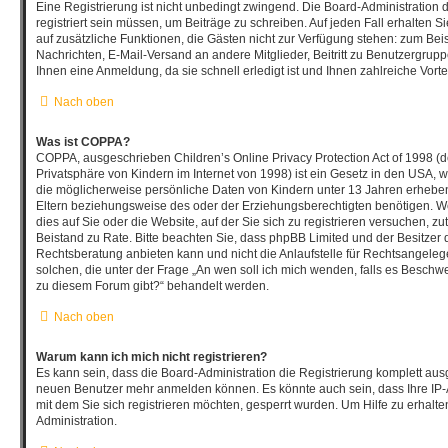
Eine Registrierung ist nicht unbedingt zwingend. Die Board-Administration 
registriert sein müssen, um Beiträge zu schreiben. Auf jeden Fall erhalten Sie 
auf zusätzliche Funktionen, die Gästen nicht zur Verfügung stehen: zum Beisp
Nachrichten, E-Mail-Versand an andere Mitglieder, Beitritt zu Benutzergrup
Ihnen eine Anmeldung, da sie schnell erledigt ist und Ihnen zahlreiche Vortei
Nach oben
Was ist COPPA?
COPPA, ausgeschrieben Children’s Online Privacy Protection Act of 1998 (
Privatsphäre von Kindern im Internet von 1998) ist ein Gesetz in den USA, w
die möglicherweise persönliche Daten von Kindern unter 13 Jahren erhebe
Eltern beziehungsweise des oder der Erziehungsberechtigten benötigen. We
dies auf Sie oder die Website, auf der Sie sich zu registrieren versuchen, zutr
Beistand zu Rate. Bitte beachten Sie, dass phpBB Limited und der Besitzer
Rechtsberatung anbieten kann und nicht die Anlaufstelle für Rechtsangelegen
solchen, die unter der Frage „An wen soll ich mich wenden, falls es Beschw
zu diesem Forum gibt?“ behandelt werden.
Nach oben
Warum kann ich mich nicht registrieren?
Es kann sein, dass die Board-Administration die Registrierung komplett ausg
neuen Benutzer mehr anmelden können. Es könnte auch sein, dass Ihre IP
mit dem Sie sich registrieren möchten, gesperrt wurden. Um Hilfe zu erhalt
Administration.