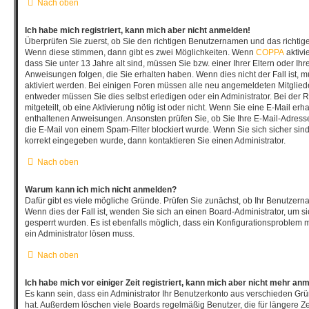
Nach oben
Ich habe mich registriert, kann mich aber nicht anmelden!
Überprüfen Sie zuerst, ob Sie den richtigen Benutzernamen und das richti
Wenn diese stimmen, dann gibt es zwei Möglichkeiten. Wenn
COPPA
aktivi
dass Sie unter 13 Jahre alt sind, müssen Sie bzw. einer Ihrer Eltern oder I
Anweisungen folgen, die Sie erhalten haben. Wenn dies nicht der Fall ist, mu
aktiviert werden. Bei einigen Foren müssen alle neu angemeldeten Mitgliede
entweder müssen Sie dies selbst erledigen oder ein Administrator. Bei der 
mitgeteilt, ob eine Aktivierung nötig ist oder nicht. Wenn Sie eine E-Mail erh
enthaltenen Anweisungen. Ansonsten prüfen Sie, ob Sie Ihre E-Mail-Adres
die E-Mail von einem Spam-Filter blockiert wurde. Wenn Sie sich sicher sin
korrekt eingegeben wurde, dann kontaktieren Sie einen Administrator.
Nach oben
Warum kann ich mich nicht anmelden?
Dafür gibt es viele mögliche Gründe. Prüfen Sie zunächst, ob Ihr Benutzerna
Wenn dies der Fall ist, wenden Sie sich an einen Board-Administrator, um s
gesperrt wurden. Es ist ebenfalls möglich, dass ein Konfigurationsproblem m
ein Administrator lösen muss.
Nach oben
Ich habe mich vor einiger Zeit registriert, kann mich aber nicht mehr an
Es kann sein, dass ein Administrator Ihr Benutzerkonto aus verschieden Grü
hat. Außerdem löschen viele Boards regelmäßig Benutzer, die für längere Ze