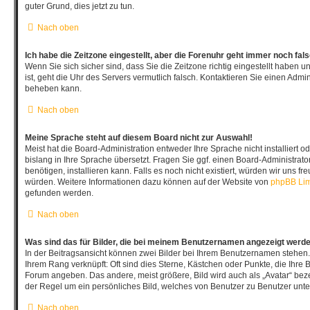
guter Grund, dies jetzt zu tun.
Nach oben
Ich habe die Zeitzone eingestellt, aber die Forenuhr geht immer noch fal
Wenn Sie sich sicher sind, dass Sie die Zeitzone richtig eingestellt haben u
ist, geht die Uhr des Servers vermutlich falsch. Kontaktieren Sie einen Admin
beheben kann.
Nach oben
Meine Sprache steht auf diesem Board nicht zur Auswahl!
Meist hat die Board-Administration entweder Ihre Sprache nicht installiert
bislang in Ihre Sprache übersetzt. Fragen Sie ggf. einen Board-Administrato
benötigen, installieren kann. Falls es noch nicht existiert, würden wir uns f
würden. Weitere Informationen dazu können auf der Website von
phpBB Lim
gefunden werden.
Nach oben
Was sind das für Bilder, die bei meinem Benutzernamen angezeigt werd
In der Beitragsansicht können zwei Bilder bei Ihrem Benutzernamen stehen. E
Ihrem Rang verknüpft: Oft sind dies Sterne, Kästchen oder Punkte, die Ihre B
Forum angeben. Das andere, meist größere, Bild wird auch als „Avatar“ bezei
der Regel um ein persönliches Bild, welches von Benutzer zu Benutzer unter
Nach oben