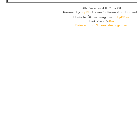
Alle Zeiten sind
UTC+02:00
Powered by
phpBB
® Forum Software © phpBB Limi
Deutsche Übersetzung durch
phpBB.de
Dark Vision ©
Kirk
Datenschutz
|
Nutzungsbedingungen