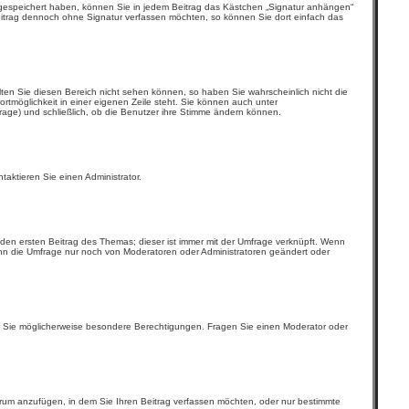
d gespeichert haben, können Sie in jedem Beitrag das Kästchen „Signatur anhängen“
eitrag dennoch ohne Signatur verfassen möchten, so können Sie dort einfach das
lten Sie diesen Bereich nicht sehen können, so haben Sie wahrscheinlich nicht die
rtmöglichkeit in einer eigenen Zeile steht. Sie können auch unter
frage) und schließlich, ob die Benutzer ihre Stimme ändern können.
aktieren Sie einen Administrator.
den ersten Beitrag des Themas; dieser ist immer mit der Umfrage verknüpft. Wenn
nn die Umfrage nur noch von Moderatoren oder Administratoren geändert oder
 Sie möglicherweise besondere Berechtigungen. Fragen Sie einen Moderator oder
rum anzufügen, in dem Sie Ihren Beitrag verfassen möchten, oder nur bestimmte