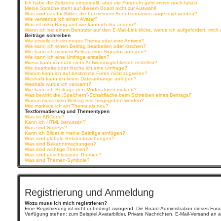
Ich habe die Zeitzone eingestellt, aber die Forenuhr geht immer noch falsch!
Meine Sprache steht auf diesem Board nicht zur Auswahl!
Was sind das für Bilder, die bei meinem Benutzernamen angezeigt werden?
Wie verwende ich einen Avatar?
Was ist mein Rang und wie kann ich ihn ändern?
Wenn ich bei einem Benutzer auf den E-Mail-Link klicke, werde ich aufgefordert, mic
Beiträge schreiben
Wie erstelle ich ein neues Thema oder eine Antwort?
Wie kann ich einen Beitrag bearbeiten oder löschen?
Wie kann ich meinem Beitrag eine Signatur anfügen?
Wie kann ich eine Umfrage erstellen?
Wieso kann ich nicht mehr Antwortmöglichkeiten erstellen?
Wie bearbeite oder lösche ich eine Umfrage?
Warum kann ich auf bestimmte Foren nicht zugreifen?
Weshalb kann ich keine Dateianhänge anfügen?
Weshalb wurde ich verwarnt?
Wie kann ich Beiträge den Moderatoren melden?
Was bewirkt die „Speichern“-Schaltfläche beim Schreiben eines Beitrags?
Warum muss mein Beitrag erst freigegeben werden?
Wie markiere ich ein Thema als neu?
Textformatierung und Thementypen
Was ist BBCode?
Kann ich HTML benutzen?
Was sind Smileys?
Kann ich Bilder in meine Beiträge einfügen?
Was sind globale Bekanntmachungen?
Was sind Bekanntmachungen?
Was sind wichtige Themen?
Was sind geschlossene Themen?
Was sind Themen-Symbole?
Registrierung und Anmeldung
Wozu muss ich mich registrieren?
Eine Registrierung ist nicht unbedingt zwingend. Die Board-Administration dieses Forums
Verfügung stehen: zum Beispiel Avatarbilder, Private Nachrichten, E-Mail-Versand an an