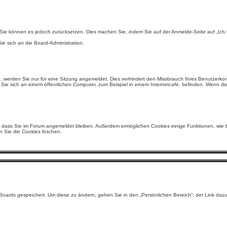
en, Sie können es jedoch zurücksetzen. Dies machen Sie, indem Sie auf der Anmelde-Seite auf „I
ie sich an die Board-Administration.
 werden Sie nur für eine Sitzung angemeldet. Dies verhindert den Missbrauch Ihres Benutzerko
ie sich an einem öffentlichen Computer, zum Beispiel in einem Internetcafé, befinden. Wenn die
en, dass Sie im Forum angemeldet bleiben. Außerdem ermöglichen Cookies einige Funktionen, wie be
 Sie die Cookies löschen.
 Boards gespeichert. Um diese zu ändern, gehen Sie in den „Persönlichen Bereich“; der Link daz