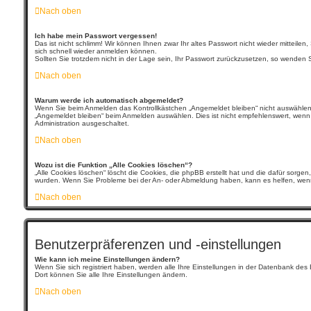
Nach oben
Ich habe mein Passwort vergessen!
Das ist nicht schlimm! Wir können Ihnen zwar Ihr altes Passwort nicht wieder mitteil
sich schnell wieder anmelden können.
Sollten Sie trotzdem nicht in der Lage sein, Ihr Passwort zurückzusetzen, so wenden S
Nach oben
Warum werde ich automatisch abgemeldet?
Wenn Sie beim Anmelden das Kontrollkästchen „Angemeldet bleiben“ nicht auswählen,
„Angemeldet bleiben“ beim Anmelden auswählen. Dies ist nicht empfehlenswert, wenn S
Administration ausgeschaltet.
Nach oben
Wozu ist die Funktion „Alle Cookies löschen“?
„Alle Cookies löschen“ löscht die Cookies, die phpBB erstellt hat und die dafür sorg
wurden. Wenn Sie Probleme bei der An- oder Abmeldung haben, kann es helfen, wenn
Nach oben
Benutzerpräferenzen und -einstellungen
Wie kann ich meine Einstellungen ändern?
Wenn Sie sich registriert haben, werden alle Ihre Einstellungen in der Datenbank des
Dort können Sie alle Ihre Einstellungen ändern.
Nach oben