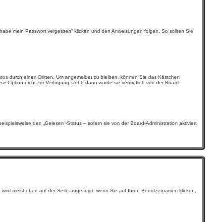
ch habe mein Passwort vergessen“ klicken und den Anweisungen folgen. So sollten Sie
ntos durch einen Dritten. Um angemeldet zu bleiben, können Sie das Kästchen
se Option nicht zur Verfügung steht, dann wurde sie vermutlich von der Board-
ispielsweise den „Gelesen“-Status – sofern sie von der Board-Administration aktiviert
u wird meist oben auf der Seite angezeigt, wenn Sie auf Ihren Benutzernamen klicken.