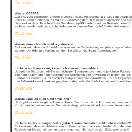
Nach oben
Was ist COPPA?
COPPA, ausgeschrieben Children’s Online Privacy Protection Act of 1998 (deutsch: Ge
unter 13 Jahren erheben, hierzu die Zustimmung der Eltern beziehungsweise des oder de
Beistand zu Rate. Bitte beachten Sie, dass phpBB Limited und der Besitzer dieses Boar
es Beschwerden oder juristische Anfragen zu diesem Forum gibt?“ behandelt werden.
Nach oben
Warum kann ich mich nicht registrieren?
Es kann sein, dass die Board-Administration die Registrierung komplett ausgeschalte
wurden. Um Hilfe zu erhalten, wenden Sie sich an die Board-Administration.
Nach oben
Ich habe mich registriert, kann mich aber nicht anmelden!
Überprüfen Sie zuerst, ob Sie den richtigen Benutzernamen und das richtige Passwo
einer Ihrer Eltern oder Ihrer Erziehungsberechtigten den Anweisungen folgen, die Sie 
– entweder müssen Sie dies selbst erledigen oder ein Administrator. Bei der Registrie
Ihre E-Mail-Adresse korrekt eingegeben haben oder die E-Mail von einem Spam-Filter b
Nach oben
Warum kann ich mich nicht anmelden?
Dafür gibt es viele mögliche Gründe. Prüfen Sie zunächst, ob Ihr Benutzername und Ihr
Konfigurationsproblem mit der Website vorliegt, welches ein Administrator lösen muss.
Nach oben
Ich habe mich vor einiger Zeit registriert, kann mich aber nicht mehr anmelden?!
Es kann sein, dass ein Administrator Ihr Benutzerkonto aus verschieden Gründen deak
Registrieren Sie sich einfach erneut und nehmen Sie aktiv an den Diskussionen teil!