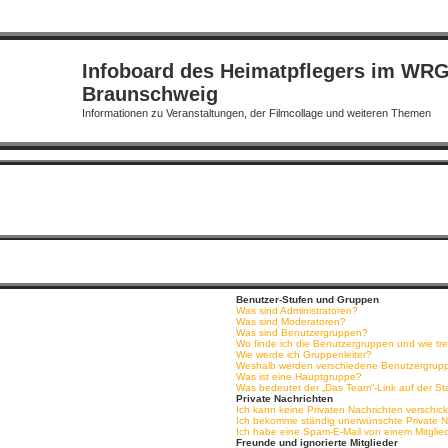
Infoboard des Heimatpflegers im WR
Braunschweig
Informationen zu Veranstaltungen, der Filmcollage und weiteren Themen
Benutzer-Stufen und Gruppen
Was sind Administratoren?
Was sind Moderatoren?
Was sind Benutzergruppen?
Wo finde ich die Benutzergruppen und wie tre
Wie werde ich Gruppenleiter?
Weshalb werden verschiedene Benutzergruppe
Was ist eine Hauptgruppe?
Was bedeutet der „Das Team“-Link auf der Sta
Private Nachrichten
Ich kann keine Privaten Nachrichten verschic
Ich bekomme ständig unerwünschte Private N
Ich habe eine Spam-E-Mail von einem Mitglie
Freunde und ignorierte Mitglieder