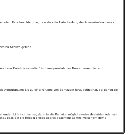
teilen. Bitte beachten Sie, dass dies die Entscheidung der Administration dieses
teren Schritte geführt.
icherte Entwürfe verwalten“ in Ihrem persönlichen Bereich erneut laden.
die Administration Sie zu einer Gruppe von Benutzern hinzugefügt hat, bei denen sie
enden Link nicht sehen, dann ist die Funktion möglicherweise deaktiviert oder seit
cher, dass Sie die Regeln dieses Boards beachten! Es wird meist nicht gerne