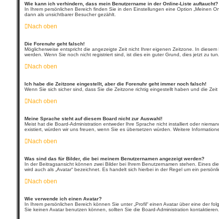
Wie kann ich verhindern, dass mein Benutzername in der Online-Liste auftaucht?
In Ihrem persönlichen Bereich finden Sie in den Einstellungen eine Option „Meinen O
dann als unsichtbarer Besucher gezählt.
Nach oben
Die Forenuhr geht falsch!
Möglicherweise entspricht die angezeigte Zeit nicht Ihrer eigenen Zeitzone. In diesem F
werden. Wenn Sie noch nicht registriert sind, ist dies ein guter Grund, dies jetzt zu tun
Nach oben
Ich habe die Zeitzone eingestellt, aber die Forenuhr geht immer noch falsch!
Wenn Sie sich sicher sind, dass Sie die Zeitzone richtig eingestellt haben und die Zei
Nach oben
Meine Sprache steht auf diesem Board nicht zur Auswahl!
Meist hat die Board-Administration entweder Ihre Sprache nicht installiert oder nieman
existiert, würden wir uns freuen, wenn Sie es übersetzen würden. Weitere Informati
Nach oben
Was sind das für Bilder, die bei meinem Benutzernamen angezeigt werden?
In der Beitragsansicht können zwei Bilder bei Ihrem Benutzernamen stehen. Eines dies
wird auch als „Avatar“ bezeichnet. Es handelt sich hierbei in der Regel um ein persönl
Nach oben
Wie verwende ich einen Avatar?
In Ihrem persönlichen Bereich können Sie unter „Profil“ einen Avatar über eine der
Sie keinen Avatar benutzen können, sollten Sie die Board-Administration kontaktieren