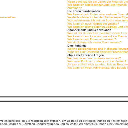
Wozu benötige ich die Listen der Freunde und
Wie kann ich Mitglieder zur Liste der Freunde
entfernen?
Die Foren durchsuchen
Wie kann ich ein Forum oder mehrere Foren
h anzumelden.
Weshalb erhalte ich bei der Suche keine Erg
Warum bekomme ich bei der Suche eine leere
Wie kann ich nach Mitgliedern suchen?
Wie kann ich meine eigenen Beiträge und T
Abonnements und Lesezeichen
Was ist der Unterschied zwischen einem Le
Wie kann ich ein Lesezeichen auf ein Thema
Wie kann ich ein Forum abonnieren?
Wie deaktiviere ich meine Abonnements?
Dateianhänge
Welche Dateianhänge sind in diesem Forum z
Kann ich eine Übersicht all meiner Dateianhä
phpBB betreffende Fragen
Wer hat diese Forensoftware entwickelt?
Warum ist Funktion x oder y nicht enthalten?
An wen soll ich mich wenden, falls es Beschw
Wie kann ich einen Administrator des Boards 
 entscheidet, ob Sie registriert sein müssen, um Beiträge zu schreiben. Auf jeden Fall erhalten Si
dere Mitglieder, Beitritt zu Benutzergruppen und so weiter. Wir empfehlen Ihnen eine Anmeldung, d