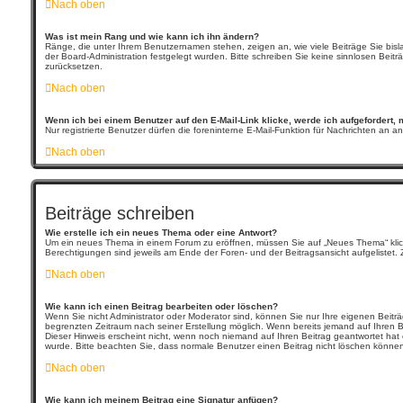
Nach oben
Was ist mein Rang und wie kann ich ihn ändern?
Ränge, die unter Ihrem Benutzernamen stehen, zeigen an, wie viele Beiträge Sie bisl
der Board-Administration festgelegt wurden. Bitte schreiben Sie keine sinnlosen Bei
zurücksetzen.
Nach oben
Wenn ich bei einem Benutzer auf den E-Mail-Link klicke, werde ich aufgefordert,
Nur registrierte Benutzer dürfen die foreninterne E-Mail-Funktion für Nachrichten an
Nach oben
Beiträge schreiben
Wie erstelle ich ein neues Thema oder eine Antwort?
Um ein neues Thema in einem Forum zu eröffnen, müssen Sie auf „Neues Thema“ klicken.
Berechtigungen sind jeweils am Ende der Foren- und der Beitragsansicht aufgelistet. Z
Nach oben
Wie kann ich einen Beitrag bearbeiten oder löschen?
Wenn Sie nicht Administrator oder Moderator sind, können Sie nur Ihre eigenen Beiträ
begrenzten Zeitraum nach seiner Erstellung möglich. Wenn bereits jemand auf Ihren Be
Dieser Hinweis erscheint nicht, wenn noch niemand auf Ihren Beitrag geantwortet hat od
wurde. Bitte beachten Sie, dass normale Benutzer einen Beitrag nicht löschen können
Nach oben
Wie kann ich meinem Beitrag eine Signatur anfügen?