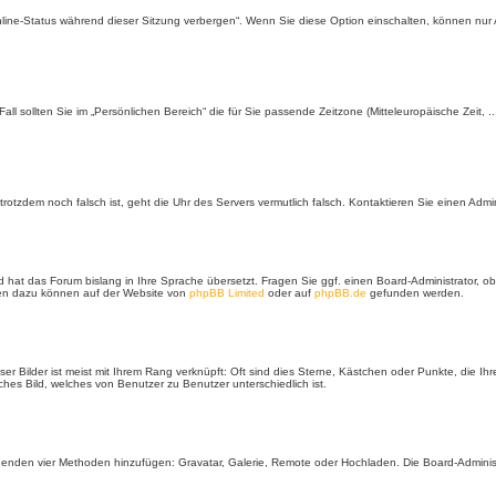
nline-Status während dieser Sitzung verbergen“. Wenn Sie diese Option einschalten, können nur 
all sollten Sie im „Persönlichen Bereich“ die für Sie passende Zeitzone (Mitteleuropäische Zeit, .
.
t trotzdem noch falsch ist, geht die Uhr des Servers vermutlich falsch. Kontaktieren Sie einen Adm
d hat das Forum bislang in Ihre Sprache übersetzt. Fragen Sie ggf. einen Board-Administrator, ob
onen dazu können auf der Website von
phpBB Limited
oder auf
phpBB.de
gefunden werden.
er Bilder ist meist mit Ihrem Rang verknüpft: Oft sind dies Sterne, Kästchen oder Punkte, die Ih
iches Bild, welches von Benutzer zu Benutzer unterschiedlich ist.
 folgenden vier Methoden hinzufügen: Gravatar, Galerie, Remote oder Hochladen. Die Board-Admi
.