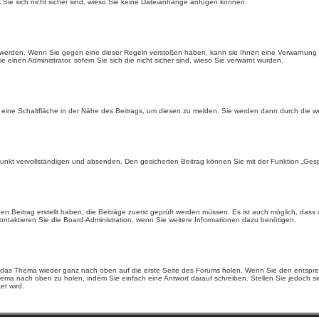
s Sie sich nicht sicher sind, wieso Sie keine Dateianhänge anfügen können.
t werden. Wenn Sie gegen eine dieser Regeln verstoßen haben, kann sie Ihnen eine Verwarnung er
 einen Administrator, sofern Sie sich die nicht sicher sind, wieso Sie verwarnt wurden.
ine Schaltfläche in der Nähe des Beitrags, um diesen zu melden. Sie werden dann durch die wei
nkt vervollständigen und absenden. Den gesicherten Beitrag können Sie mit der Funktion „Gespe
 Beitrag erstellt haben, die Beiträge zuerst geprüft werden müssen. Es ist auch möglich, dass 
kontaktieren Sie die Board-Administration, wenn Sie weitere Informationen dazu benötigen.
 das Thema wieder ganz nach oben auf die erste Seite des Forums holen. Wenn Sie den entsprech
hema nach oben zu holen, indem Sie einfach eine Antwort darauf schreiben. Stellen Sie jedoch si
t wird.