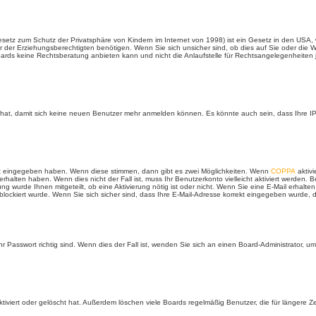
setz zum Schutz der Privatsphäre von Kindern im Internet von 1998) ist ein Gesetz in den USA, 
r Erziehungsberechtigten benötigen. Wenn Sie sich unsicher sind, ob dies auf Sie oder die Websit
ds keine Rechtsberatung anbieten kann und nicht die Anlaufstelle für Rechtsangelegenheiten jegl
t hat, damit sich keine neuen Benutzer mehr anmelden können. Es könnte auch sein, dass Ihre IP
rt eingegeben haben. Wenn diese stimmen, dann gibt es zwei Möglichkeiten. Wenn
COPPA
aktivi
erhalten haben. Wenn dies nicht der Fall ist, muss Ihr Benutzerkonto vielleicht aktiviert werden.
rung wurde Ihnen mitgeteilt, ob eine Aktivierung nötig ist oder nicht. Wenn Sie eine E-Mail erha
lockiert wurde. Wenn Sie sich sicher sind, dass Ihre E-Mail-Adresse korrekt eingegeben wurde, d
 Passwort richtig sind. Wenn dies der Fall ist, wenden Sie sich an einen Board-Administrator, um
tiviert oder gelöscht hat. Außerdem löschen viele Boards regelmäßig Benutzer, die für längere 