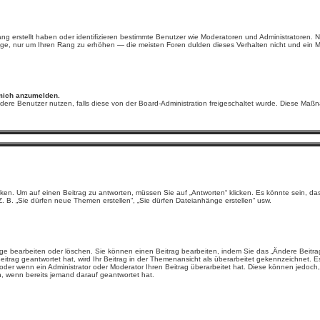
ang erstellt haben oder identifizieren bestimmte Benutzer wie Moderatoren und Administratoren. 
träge, nur um Ihren Rang zu erhöhen — die meisten Foren dulden dieses Verhalten nicht und ein 
 mich anzumelden.
 andere Benutzer nutzen, falls diese von der Board-Administration freigeschaltet wurde. Diese M
 Um auf einen Beitrag zu antworten, müssen Sie auf „Antworten“ klicken. Es könnte sein, dass e
. B. „Sie dürfen neue Themen erstellen“, „Sie dürfen Dateianhänge erstellen“ usw.
ge bearbeiten oder löschen. Sie können einen Beitrag bearbeiten, indem Sie das „Ändere Beitrag“
itrag geantwortet hat, wird Ihr Beitrag in der Themenansicht als überarbeitet gekennzeichnet. E
er wenn ein Administrator oder Moderator Ihren Beitrag überarbeitet hat. Diese können jedoch, fal
, wenn bereits jemand darauf geantwortet hat.