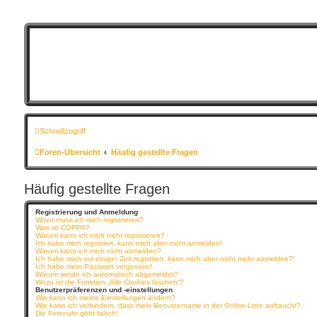
Schnellzugriff
Foren-Übersicht
Häufig gestellte Fragen
Häufig gestellte Fragen
Registrierung und Anmeldung
Wozu muss ich mich registrieren?
Was ist COPPA?
Warum kann ich mich nicht registrieren?
Ich habe mich registriert, kann mich aber nicht anmelden!
Warum kann ich mich nicht anmelden?
Ich habe mich vor einiger Zeit registriert, kann mich aber nicht mehr anmelden?!
Ich habe mein Passwort vergessen!
Warum werde ich automatisch abgemeldet?
Wozu ist die Funktion „Alle Cookies löschen“?
Benutzerpräferenzen und -einstellungen
Wie kann ich meine Einstellungen ändern?
Wie kann ich verhindern, dass mein Benutzername in der Online-Liste auftaucht?
Die Forenuhr geht falsch!