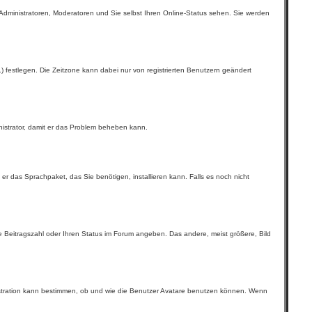
Administratoren, Moderatoren und Sie selbst Ihren Online-Status sehen. Sie werden
..) festlegen. Die Zeitzone kann dabei nur von registrierten Benutzern geändert
inistrator, damit er das Problem beheben kann.
 er das Sprachpaket, das Sie benötigen, installieren kann. Falls es noch nicht
re Beitragszahl oder Ihren Status im Forum angeben. Das andere, meist größere, Bild
nistration kann bestimmen, ob und wie die Benutzer Avatare benutzen können. Wenn