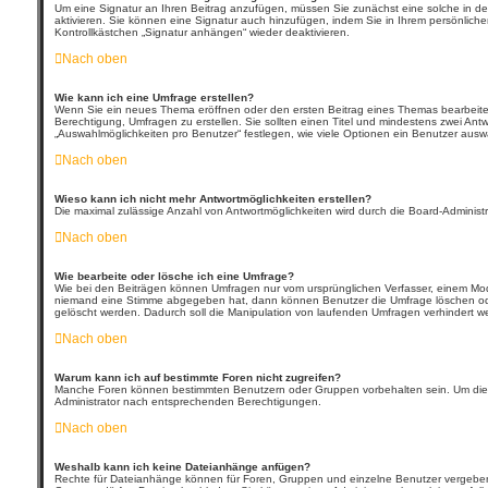
Um eine Signatur an Ihren Beitrag anzufügen, müssen Sie zunächst eine solche in de
aktivieren. Sie können eine Signatur auch hinzufügen, indem Sie in Ihrem persönlic
Kontrollkästchen „Signatur anhängen“ wieder deaktivieren.
Nach oben
Wie kann ich eine Umfrage erstellen?
Wenn Sie ein neues Thema eröffnen oder den ersten Beitrag eines Themas bearbeiten, f
Berechtigung, Umfragen zu erstellen. Sie sollten einen Titel und mindestens zwei Ant
„Auswahlmöglichkeiten pro Benutzer“ festlegen, wie viele Optionen ein Benutzer auswä
Nach oben
Wieso kann ich nicht mehr Antwortmöglichkeiten erstellen?
Die maximal zulässige Anzahl von Antwortmöglichkeiten wird durch die Board-Administr
Nach oben
Wie bearbeite oder lösche ich eine Umfrage?
Wie bei den Beiträgen können Umfragen nur vom ursprünglichen Verfasser, einem Mode
niemand eine Stimme abgegeben hat, dann können Benutzer die Umfrage löschen oder
gelöscht werden. Dadurch soll die Manipulation von laufenden Umfragen verhindert w
Nach oben
Warum kann ich auf bestimmte Foren nicht zugreifen?
Manche Foren können bestimmten Benutzern oder Gruppen vorbehalten sein. Um dies
Administrator nach entsprechenden Berechtigungen.
Nach oben
Weshalb kann ich keine Dateianhänge anfügen?
Rechte für Dateianhänge können für Foren, Gruppen und einzelne Benutzer vergeben 