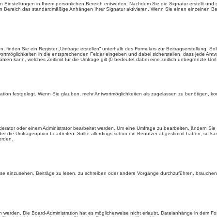
n Einstellungen in Ihrem persönlichen Bereich entwerfen. Nachdem Sie die Signatur erstellt un
hen Bereich das standardmäßige Anhängen Ihrer Signatur aktivieren. Wenn Sie einen einzelnen B
inden Sie ein Register „Umfrage erstellen“ unterhalb des Formulars zur Beitragserstellung. Sol
wortmöglichkeiten in die entsprechenden Felder eingeben und dabei sicherstellen, dass jede Antwo
hlen kann, welches Zeitlimit für die Umfrage gilt (0 bedeutet dabei eine zeitlich unbegrenzte Um
ation festgelegt. Wenn Sie glauben, mehr Antwortmöglichkeiten als zugelassen zu benötigen, kont
rator oder einem Administrator bearbeitet werden. Um eine Umfrage zu bearbeiten, ändern Sie 
 die Umfrageoption bearbeiten. Sollte allerdings schon ein Benutzer abgestimmt haben, so ka
erden.
e einzusehen, Beiträge zu lesen, zu schreiben oder andere Vorgänge durchzuführen, brauchen
werden. Die Board-Administration hat es möglicherweise nicht erlaubt, Dateianhänge in dem Fo