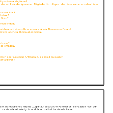
 ignorierten Mitglieder?
 oder zur Liste der ignorierten Mitglieder hinzufügen oder diese wieder aus den Listen
 durchsuchen?
ebnisse?
 Seite?
hemen finden?
sezeichen und einem Abonnements für ein Thema oder Forum?
 setzen oder ein Thema abonnieren?
ulässig?
nge erhalten?
erden oder juristische Anfragen zu diesem Forum gibt?
kontaktieren?
e als registriertes Mitglied Zugriff auf zusätzliche Funktionen, die Gästen nicht zur
a sie schnell erledigt ist und Ihnen zahlreiche Vorteile bietet.