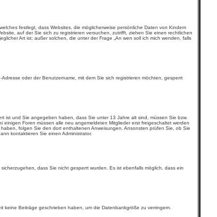
welches festlegt, dass Websites, die möglicherweise persönliche Daten von Kindern
e, auf der Sie sich zu registrieren versuchen, zutrifft, ziehen Sie einen rechtlichen
icher Art ist; außer solchen, die unter der Frage „An wen soll ich mich wenden, falls
-Adresse oder der Benutzername, mit dem Sie sich registrieren möchten, gesperrt
ert ist und Sie angegeben haben, dass Sie unter 13 Jahre alt sind, müssen Sie bzw.
 Bei einigen Foren müssen alle neu angemeldeten Mitglieder erst freigeschaltet werden
lten haben, folgen Sie den dort enthaltenen Anweisungen. Ansonsten prüfen Sie, ob Sie
ann kontaktieren Sie einen Administrator.
 sicherzugehen, dass Sie nicht gesperrt wurden. Es ist ebenfalls möglich, dass ein
Zeit keine Beiträge geschrieben haben, um die Datenbankgröße zu verringern.