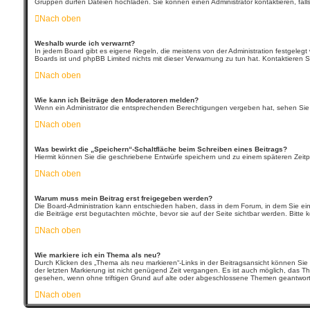
Gruppen dürfen Dateien hochladen. Sie können einen Administrator kontaktieren, fall
Nach oben
Weshalb wurde ich verwarnt?
In jedem Board gibt es eigene Regeln, die meistens von der Administration festgeleg
Boards ist und phpBB Limited nichts mit dieser Verwarnung zu tun hat. Kontaktieren Sie
Nach oben
Wie kann ich Beiträge den Moderatoren melden?
Wenn ein Administrator die entsprechenden Berechtigungen vergeben hat, sehen Sie e
Nach oben
Was bewirkt die „Speichern“-Schaltfläche beim Schreiben eines Beitrags?
Hiermit können Sie die geschriebene Entwürfe speichern und zu einem späteren Zeitpu
Nach oben
Warum muss mein Beitrag erst freigegeben werden?
Die Board-Administration kann entschieden haben, dass in dem Forum, in dem Sie einen
die Beiträge erst begutachten möchte, bevor sie auf der Seite sichtbar werden. Bitte 
Nach oben
Wie markiere ich ein Thema als neu?
Durch Klicken des „Thema als neu markieren“-Links in der Beitragsansicht können Sie
der letzten Markierung ist nicht genügend Zeit vergangen. Es ist auch möglich, das T
gesehen, wenn ohne triftigen Grund auf alte oder abgeschlossene Themen geantworte
Nach oben