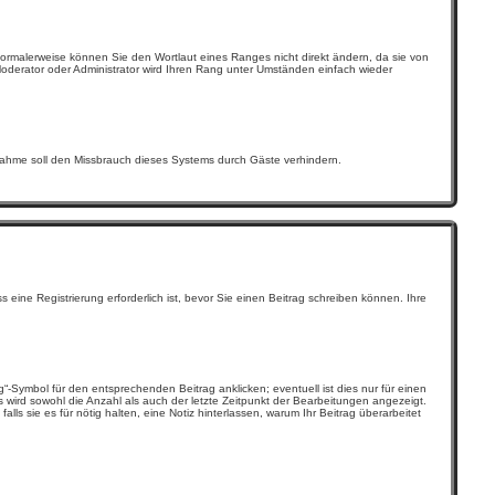
Normalerweise können Sie den Wortlaut eines Ranges nicht direkt ändern, da sie von
Moderator oder Administrator wird Ihren Rang unter Umständen einfach wieder
aßnahme soll den Missbrauch dieses Systems durch Gäste verhindern.
ine Registrierung erforderlich ist, bevor Sie einen Beitrag schreiben können. Ihre
-Symbol für den entsprechenden Beitrag anklicken; eventuell ist dies nur für einen
s wird sowohl die Anzahl als auch der letzte Zeitpunkt der Bearbeitungen angezeigt.
ls sie es für nötig halten, eine Notiz hinterlassen, warum Ihr Beitrag überarbeitet