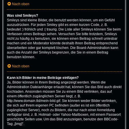
Nach oben
Was sind Smileys?
Smileys sind kleine Bilder, die benutzt werden können, um ein Gefühl
auszudrücken. Für jeden Smiley gibt es einen kurzen Code, z. B.
bedeutet :) fröhlich und :( traurig. Die Liste aller Smileys können Sie beim
Verfassen eines Beitrags sehen. Versuchen Sie bitte trotzdem, Smileys
nicht zu häufig zu benutzen, sie können einen Beitrag schnell unlesbar
machen und ein Moderator könnte deshalb Ihren Beitrag entsprechend
überarbeiten oder gar komplett löschen. Die Board-Administration kann
auch die Anzahl der Smileys begrenzen, die Sie in einem Beitrag
benutzen können.
Nach oben
Kann ich Bilder in meine Beiträge einfügen?
Ja, Bilder können in Ihrem Beitrag angezeigt werden. Wenn die
Administration Dateianhänge erlaubt hat, können Sie das Bild auch direkt
hochladen. Ansonsten müssen Sie zu einem Bild verlinken, das auf
einem öffentlich zugänglichen Server liegt, z. B.
http://www.domain.tld/mein-bild.gif. Sie können weder Bilder verlinken,
die sich auf Ihrem eigenen PC befinden (außer es ist ein öffentlich
zugänglicher Server), noch zu Bildern, die nur nach einer Anmeldung
verfügbar sind, z. B. Hotmail- oder Yahoo-Mailboxen, mit einem Passwort
geschützte Seiten usw. Um das Bild anzuzeigen, benutze den BBCode-
Tag „[img]“.