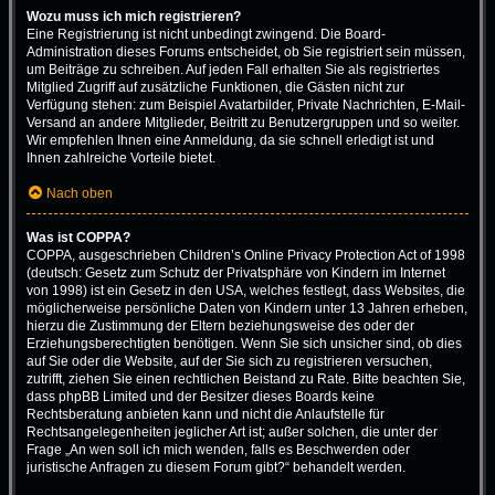
Wozu muss ich mich registrieren?
Eine Registrierung ist nicht unbedingt zwingend. Die Board-
Administration dieses Forums entscheidet, ob Sie registriert sein müssen,
um Beiträge zu schreiben. Auf jeden Fall erhalten Sie als registriertes
Mitglied Zugriff auf zusätzliche Funktionen, die Gästen nicht zur
Verfügung stehen: zum Beispiel Avatarbilder, Private Nachrichten, E-Mail-
Versand an andere Mitglieder, Beitritt zu Benutzergruppen und so weiter.
Wir empfehlen Ihnen eine Anmeldung, da sie schnell erledigt ist und
Ihnen zahlreiche Vorteile bietet.
Nach oben
Was ist COPPA?
COPPA, ausgeschrieben Children’s Online Privacy Protection Act of 1998
(deutsch: Gesetz zum Schutz der Privatsphäre von Kindern im Internet
von 1998) ist ein Gesetz in den USA, welches festlegt, dass Websites, die
möglicherweise persönliche Daten von Kindern unter 13 Jahren erheben,
hierzu die Zustimmung der Eltern beziehungsweise des oder der
Erziehungsberechtigten benötigen. Wenn Sie sich unsicher sind, ob dies
auf Sie oder die Website, auf der Sie sich zu registrieren versuchen,
zutrifft, ziehen Sie einen rechtlichen Beistand zu Rate. Bitte beachten Sie,
dass phpBB Limited und der Besitzer dieses Boards keine
Rechtsberatung anbieten kann und nicht die Anlaufstelle für
Rechtsangelegenheiten jeglicher Art ist; außer solchen, die unter der
Frage „An wen soll ich mich wenden, falls es Beschwerden oder
juristische Anfragen zu diesem Forum gibt?“ behandelt werden.