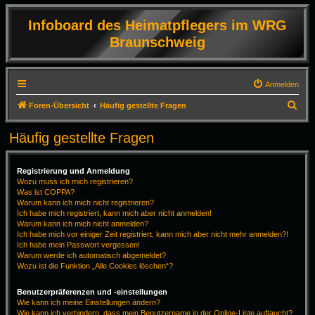
Infoboard des Heimatpflegers im WRG
Braunschweig
Anmelden
S
Foren-Übersicht
Häufig gestellte Fragen
u
Häufig gestellte Fragen
c
h
Registrierung und Anmeldung
e
Wozu muss ich mich registrieren?
Was ist COPPA?
Warum kann ich mich nicht registrieren?
Ich habe mich registriert, kann mich aber nicht anmelden!
Warum kann ich mich nicht anmelden?
Ich habe mich vor einiger Zeit registriert, kann mich aber nicht mehr anmelden?!
Ich habe mein Passwort vergessen!
Warum werde ich automatisch abgemeldet?
Wozu ist die Funktion „Alle Cookies löschen“?
Benutzerpräferenzen und -einstellungen
Wie kann ich meine Einstellungen ändern?
Wie kann ich verhindern, dass mein Benutzername in der Online-Liste auftaucht?