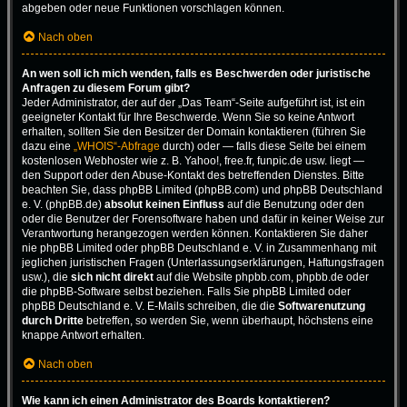
abgeben oder neue Funktionen vorschlagen können.
Nach oben
An wen soll ich mich wenden, falls es Beschwerden oder juristische
Anfragen zu diesem Forum gibt?
Jeder Administrator, der auf der „Das Team“-Seite aufgeführt ist, ist ein
geeigneter Kontakt für Ihre Beschwerde. Wenn Sie so keine Antwort
erhalten, sollten Sie den Besitzer der Domain kontaktieren (führen Sie
dazu eine
„WHOIS“-Abfrage
durch) oder — falls diese Seite bei einem
kostenlosen Webhoster wie z. B. Yahoo!, free.fr, funpic.de usw. liegt —
den Support oder den Abuse-Kontakt des betreffenden Dienstes. Bitte
beachten Sie, dass phpBB Limited (phpBB.com) und phpBB Deutschland
e. V. (phpBB.de)
absolut keinen Einfluss
auf die Benutzung oder den
oder die Benutzer der Forensoftware haben und dafür in keiner Weise zur
Verantwortung herangezogen werden können. Kontaktieren Sie daher
nie phpBB Limited oder phpBB Deutschland e. V. in Zusammenhang mit
jeglichen juristischen Fragen (Unterlassungserklärungen, Haftungsfragen
usw.), die
sich nicht direkt
auf die Website phpbb.com, phpbb.de oder
die phpBB-Software selbst beziehen. Falls Sie phpBB Limited oder
phpBB Deutschland e. V. E-Mails schreiben, die die
Softwarenutzung
durch Dritte
betreffen, so werden Sie, wenn überhaupt, höchstens eine
knappe Antwort erhalten.
Nach oben
Wie kann ich einen Administrator des Boards kontaktieren?