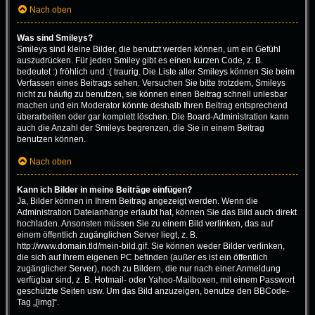
Nach oben
Was sind Smileys?
Smileys sind kleine Bilder, die benutzt werden können, um ein Gefühl
auszudrücken. Für jeden Smiley gibt es einen kurzen Code, z. B.
bedeutet :) fröhlich und :( traurig. Die Liste aller Smileys können Sie beim
Verfassen eines Beitrags sehen. Versuchen Sie bitte trotzdem, Smileys
nicht zu häufig zu benutzen, sie können einen Beitrag schnell unlesbar
machen und ein Moderator könnte deshalb Ihren Beitrag entsprechend
überarbeiten oder gar komplett löschen. Die Board-Administration kann
auch die Anzahl der Smileys begrenzen, die Sie in einem Beitrag
benutzen können.
Nach oben
Kann ich Bilder in meine Beiträge einfügen?
Ja, Bilder können in Ihrem Beitrag angezeigt werden. Wenn die
Administration Dateianhänge erlaubt hat, können Sie das Bild auch direkt
hochladen. Ansonsten müssen Sie zu einem Bild verlinken, das auf
einem öffentlich zugänglichen Server liegt, z. B.
http://www.domain.tld/mein-bild.gif. Sie können weder Bilder verlinken,
die sich auf Ihrem eigenen PC befinden (außer es ist ein öffentlich
zugänglicher Server), noch zu Bildern, die nur nach einer Anmeldung
verfügbar sind, z. B. Hotmail- oder Yahoo-Mailboxen, mit einem Passwort
geschützte Seiten usw. Um das Bild anzuzeigen, benutze den BBCode-
Tag „[img]“.