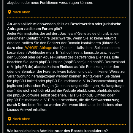
abgeben oder neue Funktionen vorschlagen können.
Nach oben
An wen soll ich mich wenden, falls es Beschwerden oder juristische
Anfragen zu diesem Forum gibt?
Jeder Administrator, der auf der „Das Team“-Seite aufgeführt ist, ist ein
geeigneter Kontakt für Ihre Beschwerde. Wenn Sie so keine Antwort
erhalten, sollten Sie den Besitzer der Domain kontaktieren (führen Sie
dazu eine
„WHOIS“-Abfrage
durch) oder — falls diese Seite bei einem
kostenlosen Webhoster wie z. B. Yahoo!, free.fr, funpic.de usw. liegt —
den Support oder den Abuse-Kontakt des betreffenden Dienstes. Bitte
beachten Sie, dass phpBB Limited (phpBB.com) und phpBB Deutschland
e. V. (phpBB.de)
absolut keinen Einfluss
auf die Benutzung oder den
oder die Benutzer der Forensoftware haben und dafür in keiner Weise zur
Verantwortung herangezogen werden können. Kontaktieren Sie daher
nie phpBB Limited oder phpBB Deutschland e. V. in Zusammenhang mit
jeglichen juristischen Fragen (Unterlassungserklärungen, Haftungsfragen
usw.), die
sich nicht direkt
auf die Website phpbb.com, phpbb.de oder
die phpBB-Software selbst beziehen. Falls Sie phpBB Limited oder
phpBB Deutschland e. V. E-Mails schreiben, die die
Softwarenutzung
durch Dritte
betreffen, so werden Sie, wenn überhaupt, höchstens eine
knappe Antwort erhalten.
Nach oben
Wie kann ich einen Administrator des Boards kontaktieren?