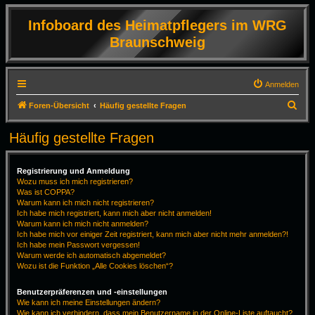
Infoboard des Heimatpflegers im WRG
Braunschweig
Anmelden
S
Foren-Übersicht
Häufig gestellte Fragen
u
Häufig gestellte Fragen
c
h
Registrierung und Anmeldung
e
Wozu muss ich mich registrieren?
Was ist COPPA?
Warum kann ich mich nicht registrieren?
Ich habe mich registriert, kann mich aber nicht anmelden!
Warum kann ich mich nicht anmelden?
Ich habe mich vor einiger Zeit registriert, kann mich aber nicht mehr anmelden?!
Ich habe mein Passwort vergessen!
Warum werde ich automatisch abgemeldet?
Wozu ist die Funktion „Alle Cookies löschen“?
Benutzerpräferenzen und -einstellungen
Wie kann ich meine Einstellungen ändern?
Wie kann ich verhindern, dass mein Benutzername in der Online-Liste auftaucht?