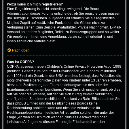
Wozu muss ich mich registrieren?
Eine Registrierung ist nicht unbedingt zwingend. Die Board-
Administration dieses Forums entscheidet, ob Sie registriert sein müssen,
um Beiträge zu schreiben. Auf jeden Fall erhalten Sie als registriertes
Mitglied Zugriff auf zusätzliche Funktionen, die Gästen nicht zur
Verfügung stehen: zum Beispiel Avatarbilder, Private Nachrichten, E-Mail-
Versand an andere Mitglieder, Beitritt zu Benutzergruppen und so weiter.
Wir empfehlen Ihnen eine Anmeldung, da sie schnell erledigt ist und
Ihnen zahlreiche Vorteile bietet.
Nach oben
Was ist COPPA?
COPPA, ausgeschrieben Children’s Online Privacy Protection Act of 1998
(deutsch: Gesetz zum Schutz der Privatsphäre von Kindern im Internet
von 1998) ist ein Gesetz in den USA, welches festlegt, dass Websites, die
möglicherweise persönliche Daten von Kindern unter 13 Jahren erheben,
hierzu die Zustimmung der Eltern beziehungsweise des oder der
Erziehungsberechtigten benötigen. Wenn Sie sich unsicher sind, ob dies
auf Sie oder die Website, auf der Sie sich zu registrieren versuchen,
zutrifft, ziehen Sie einen rechtlichen Beistand zu Rate. Bitte beachten Sie,
dass phpBB Limited und der Besitzer dieses Boards keine
Rechtsberatung anbieten kann und nicht die Anlaufstelle für
Rechtsangelegenheiten jeglicher Art ist; außer solchen, die unter der
Frage „An wen soll ich mich wenden, falls es Beschwerden oder
juristische Anfragen zu diesem Forum gibt?“ behandelt werden.