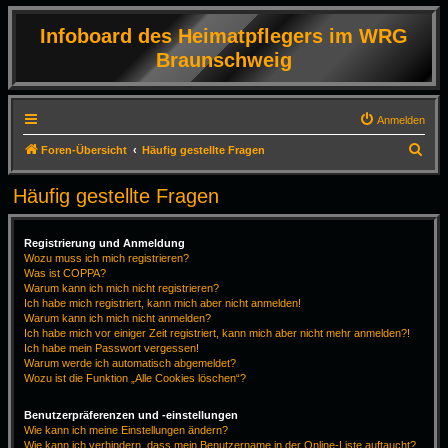
Infoboard des Heimatpflegers im WRG
Braunschweig
Anmelden
S
Foren-Übersicht
Häufig gestellte Fragen
u
Häufig gestellte Fragen
c
h
Registrierung und Anmeldung
e
Wozu muss ich mich registrieren?
Was ist COPPA?
Warum kann ich mich nicht registrieren?
Ich habe mich registriert, kann mich aber nicht anmelden!
Warum kann ich mich nicht anmelden?
Ich habe mich vor einiger Zeit registriert, kann mich aber nicht mehr anmelden?!
Ich habe mein Passwort vergessen!
Warum werde ich automatisch abgemeldet?
Wozu ist die Funktion „Alle Cookies löschen“?
Benutzerpräferenzen und -einstellungen
Wie kann ich meine Einstellungen ändern?
Wie kann ich verhindern, dass mein Benutzername in der Online-Liste auftaucht?