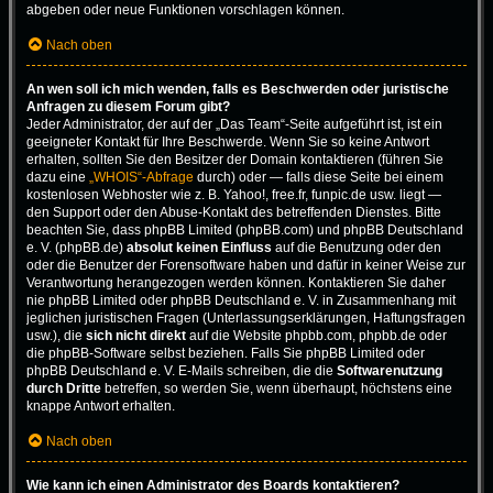
abgeben oder neue Funktionen vorschlagen können.
Nach oben
An wen soll ich mich wenden, falls es Beschwerden oder juristische
Anfragen zu diesem Forum gibt?
Jeder Administrator, der auf der „Das Team“-Seite aufgeführt ist, ist ein
geeigneter Kontakt für Ihre Beschwerde. Wenn Sie so keine Antwort
erhalten, sollten Sie den Besitzer der Domain kontaktieren (führen Sie
dazu eine
„WHOIS“-Abfrage
durch) oder — falls diese Seite bei einem
kostenlosen Webhoster wie z. B. Yahoo!, free.fr, funpic.de usw. liegt —
den Support oder den Abuse-Kontakt des betreffenden Dienstes. Bitte
beachten Sie, dass phpBB Limited (phpBB.com) und phpBB Deutschland
e. V. (phpBB.de)
absolut keinen Einfluss
auf die Benutzung oder den
oder die Benutzer der Forensoftware haben und dafür in keiner Weise zur
Verantwortung herangezogen werden können. Kontaktieren Sie daher
nie phpBB Limited oder phpBB Deutschland e. V. in Zusammenhang mit
jeglichen juristischen Fragen (Unterlassungserklärungen, Haftungsfragen
usw.), die
sich nicht direkt
auf die Website phpbb.com, phpbb.de oder
die phpBB-Software selbst beziehen. Falls Sie phpBB Limited oder
phpBB Deutschland e. V. E-Mails schreiben, die die
Softwarenutzung
durch Dritte
betreffen, so werden Sie, wenn überhaupt, höchstens eine
knappe Antwort erhalten.
Nach oben
Wie kann ich einen Administrator des Boards kontaktieren?