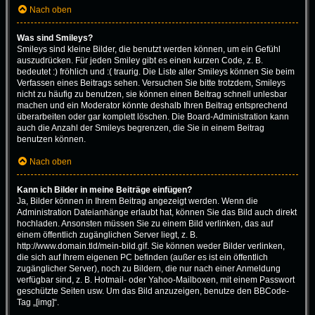
Nach oben
Was sind Smileys?
Smileys sind kleine Bilder, die benutzt werden können, um ein Gefühl
auszudrücken. Für jeden Smiley gibt es einen kurzen Code, z. B.
bedeutet :) fröhlich und :( traurig. Die Liste aller Smileys können Sie beim
Verfassen eines Beitrags sehen. Versuchen Sie bitte trotzdem, Smileys
nicht zu häufig zu benutzen, sie können einen Beitrag schnell unlesbar
machen und ein Moderator könnte deshalb Ihren Beitrag entsprechend
überarbeiten oder gar komplett löschen. Die Board-Administration kann
auch die Anzahl der Smileys begrenzen, die Sie in einem Beitrag
benutzen können.
Nach oben
Kann ich Bilder in meine Beiträge einfügen?
Ja, Bilder können in Ihrem Beitrag angezeigt werden. Wenn die
Administration Dateianhänge erlaubt hat, können Sie das Bild auch direkt
hochladen. Ansonsten müssen Sie zu einem Bild verlinken, das auf
einem öffentlich zugänglichen Server liegt, z. B.
http://www.domain.tld/mein-bild.gif. Sie können weder Bilder verlinken,
die sich auf Ihrem eigenen PC befinden (außer es ist ein öffentlich
zugänglicher Server), noch zu Bildern, die nur nach einer Anmeldung
verfügbar sind, z. B. Hotmail- oder Yahoo-Mailboxen, mit einem Passwort
geschützte Seiten usw. Um das Bild anzuzeigen, benutze den BBCode-
Tag „[img]“.