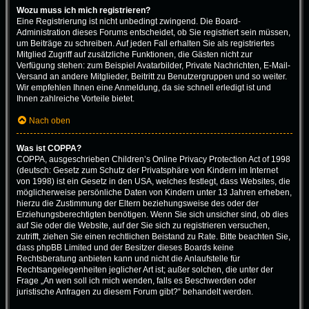
Wozu muss ich mich registrieren?
Eine Registrierung ist nicht unbedingt zwingend. Die Board-
Administration dieses Forums entscheidet, ob Sie registriert sein müssen,
um Beiträge zu schreiben. Auf jeden Fall erhalten Sie als registriertes
Mitglied Zugriff auf zusätzliche Funktionen, die Gästen nicht zur
Verfügung stehen: zum Beispiel Avatarbilder, Private Nachrichten, E-Mail-
Versand an andere Mitglieder, Beitritt zu Benutzergruppen und so weiter.
Wir empfehlen Ihnen eine Anmeldung, da sie schnell erledigt ist und
Ihnen zahlreiche Vorteile bietet.
Nach oben
Was ist COPPA?
COPPA, ausgeschrieben Children’s Online Privacy Protection Act of 1998
(deutsch: Gesetz zum Schutz der Privatsphäre von Kindern im Internet
von 1998) ist ein Gesetz in den USA, welches festlegt, dass Websites, die
möglicherweise persönliche Daten von Kindern unter 13 Jahren erheben,
hierzu die Zustimmung der Eltern beziehungsweise des oder der
Erziehungsberechtigten benötigen. Wenn Sie sich unsicher sind, ob dies
auf Sie oder die Website, auf der Sie sich zu registrieren versuchen,
zutrifft, ziehen Sie einen rechtlichen Beistand zu Rate. Bitte beachten Sie,
dass phpBB Limited und der Besitzer dieses Boards keine
Rechtsberatung anbieten kann und nicht die Anlaufstelle für
Rechtsangelegenheiten jeglicher Art ist; außer solchen, die unter der
Frage „An wen soll ich mich wenden, falls es Beschwerden oder
juristische Anfragen zu diesem Forum gibt?“ behandelt werden.