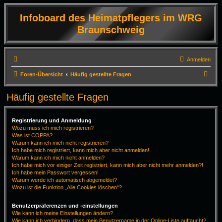
Infoboard des Heimatpflegers im WRG
Braunschweig
Anmelden
S
Foren-Übersicht
Häufig gestellte Fragen
u
Häufig gestellte Fragen
c
h
Registrierung und Anmeldung
e
Wozu muss ich mich registrieren?
Was ist COPPA?
Warum kann ich mich nicht registrieren?
Ich habe mich registriert, kann mich aber nicht anmelden!
Warum kann ich mich nicht anmelden?
Ich habe mich vor einiger Zeit registriert, kann mich aber nicht mehr anmelden?!
Ich habe mein Passwort vergessen!
Warum werde ich automatisch abgemeldet?
Wozu ist die Funktion „Alle Cookies löschen“?
Benutzerpräferenzen und -einstellungen
Wie kann ich meine Einstellungen ändern?
Wie kann ich verhindern, dass mein Benutzername in der Online-Liste auftaucht?