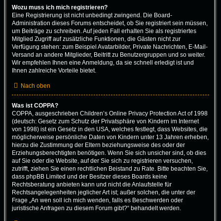
Wozu muss ich mich registrieren?
Eine Registrierung ist nicht unbedingt zwingend. Die Board-
Administration dieses Forums entscheidet, ob Sie registriert sein müssen,
um Beiträge zu schreiben. Auf jeden Fall erhalten Sie als registriertes
Mitglied Zugriff auf zusätzliche Funktionen, die Gästen nicht zur
Verfügung stehen: zum Beispiel Avatarbilder, Private Nachrichten, E-Mail-
Versand an andere Mitglieder, Beitritt zu Benutzergruppen und so weiter.
Wir empfehlen Ihnen eine Anmeldung, da sie schnell erledigt ist und
Ihnen zahlreiche Vorteile bietet.
Nach oben
Was ist COPPA?
COPPA, ausgeschrieben Children’s Online Privacy Protection Act of 1998
(deutsch: Gesetz zum Schutz der Privatsphäre von Kindern im Internet
von 1998) ist ein Gesetz in den USA, welches festlegt, dass Websites, die
möglicherweise persönliche Daten von Kindern unter 13 Jahren erheben,
hierzu die Zustimmung der Eltern beziehungsweise des oder der
Erziehungsberechtigten benötigen. Wenn Sie sich unsicher sind, ob dies
auf Sie oder die Website, auf der Sie sich zu registrieren versuchen,
zutrifft, ziehen Sie einen rechtlichen Beistand zu Rate. Bitte beachten Sie,
dass phpBB Limited und der Besitzer dieses Boards keine
Rechtsberatung anbieten kann und nicht die Anlaufstelle für
Rechtsangelegenheiten jeglicher Art ist; außer solchen, die unter der
Frage „An wen soll ich mich wenden, falls es Beschwerden oder
juristische Anfragen zu diesem Forum gibt?“ behandelt werden.