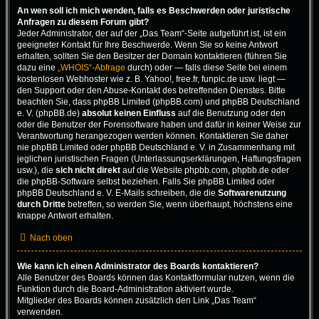
An wen soll ich mich wenden, falls es Beschwerden oder juristische
Anfragen zu diesem Forum gibt?
Jeder Administrator, der auf der „Das Team“-Seite aufgeführt ist, ist ein
geeigneter Kontakt für Ihre Beschwerde. Wenn Sie so keine Antwort
erhalten, sollten Sie den Besitzer der Domain kontaktieren (führen Sie
dazu eine
„WHOIS“-Abfrage
durch) oder — falls diese Seite bei einem
kostenlosen Webhoster wie z. B. Yahoo!, free.fr, funpic.de usw. liegt —
den Support oder den Abuse-Kontakt des betreffenden Dienstes. Bitte
beachten Sie, dass phpBB Limited (phpBB.com) und phpBB Deutschland
e. V. (phpBB.de)
absolut keinen Einfluss
auf die Benutzung oder den
oder die Benutzer der Forensoftware haben und dafür in keiner Weise zur
Verantwortung herangezogen werden können. Kontaktieren Sie daher
nie phpBB Limited oder phpBB Deutschland e. V. in Zusammenhang mit
jeglichen juristischen Fragen (Unterlassungserklärungen, Haftungsfragen
usw.), die
sich nicht direkt
auf die Website phpbb.com, phpbb.de oder
die phpBB-Software selbst beziehen. Falls Sie phpBB Limited oder
phpBB Deutschland e. V. E-Mails schreiben, die die
Softwarenutzung
durch Dritte
betreffen, so werden Sie, wenn überhaupt, höchstens eine
knappe Antwort erhalten.
Nach oben
Wie kann ich einen Administrator des Boards kontaktieren?
Alle Benutzer des Boards können das Kontaktformular nutzen, wenn die
Funktion durch die Board-Administration aktiviert wurde.
Mitglieder des Boards können zusätzlich den Link „Das Team“
verwenden.