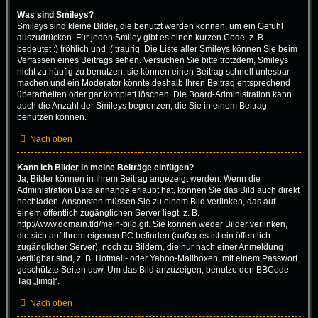
Was sind Smileys?
Smileys sind kleine Bilder, die benutzt werden können, um ein Gefühl
auszudrücken. Für jeden Smiley gibt es einen kurzen Code, z. B.
bedeutet :) fröhlich und :( traurig. Die Liste aller Smileys können Sie beim
Verfassen eines Beitrags sehen. Versuchen Sie bitte trotzdem, Smileys
nicht zu häufig zu benutzen, sie können einen Beitrag schnell unlesbar
machen und ein Moderator könnte deshalb Ihren Beitrag entsprechend
überarbeiten oder gar komplett löschen. Die Board-Administration kann
auch die Anzahl der Smileys begrenzen, die Sie in einem Beitrag
benutzen können.
Nach oben
Kann ich Bilder in meine Beiträge einfügen?
Ja, Bilder können in Ihrem Beitrag angezeigt werden. Wenn die
Administration Dateianhänge erlaubt hat, können Sie das Bild auch direkt
hochladen. Ansonsten müssen Sie zu einem Bild verlinken, das auf
einem öffentlich zugänglichen Server liegt, z. B.
http://www.domain.tld/mein-bild.gif. Sie können weder Bilder verlinken,
die sich auf Ihrem eigenen PC befinden (außer es ist ein öffentlich
zugänglicher Server), noch zu Bildern, die nur nach einer Anmeldung
verfügbar sind, z. B. Hotmail- oder Yahoo-Mailboxen, mit einem Passwort
geschützte Seiten usw. Um das Bild anzuzeigen, benutze den BBCode-
Tag „[img]“.
Nach oben