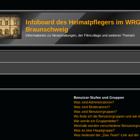
Infoboard des Heimatpflegers im WR
Braunschweig
Informationen zu Veranstaltungen, der Filmcollage und weiteren Themen
Benutzer-Stufen und Gruppen
Was sind Administratoren?
Was sind Moderatoren?
Was sind Benutzergruppen?
Wo finde ich die Benutzergruppen und wie tr
Wie werde ich Gruppenleiter?
Weshalb werden verschiedene Benutzergrup
Was ist eine Hauptgruppe?
Was bedeutet der „Das Team“-Link auf der 