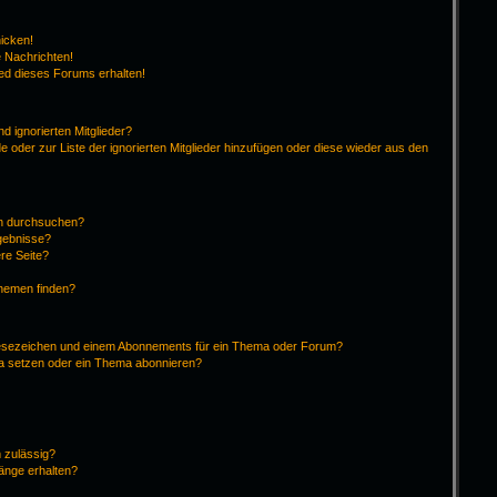
hicken!
 Nachrichten!
ied dieses Forums erhalten!
d ignorierten Mitglieder?
de oder zur Liste der ignorierten Mitglieder hinzufügen oder diese wieder aus den
en durchsuchen?
rgebnisse?
re Seite?
Themen finden?
Lesezeichen und einem Abonnements für ein Thema oder Forum?
ma setzen oder ein Thema abonnieren?
 zulässig?
hänge erhalten?