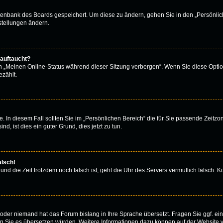
atenbank des Boards gespeichert. Um diese zu ändern, gehen Sie in den „Persönlich
stellungen ändern.
 auftaucht?
on „Meinen Online-Status während dieser Sitzung verbergen“. Wenn Sie diese Optio
zählt.
. In diesem Fall sollten Sie im „Persönlichen Bereich“ die für Sie passende Zeitzone
d, ist dies ein guter Grund, dies jetzt zu tun.
alsch!
 und die Zeit trotzdem noch falsch ist, geht die Uhr des Servers vermutlich falsch.
rt oder niemand hat das Forum bislang in Ihre Sprache übersetzt. Fragen Sie ggf. e
 wenn Sie es übersetzen würden. Weitere Informationen dazu können auf der Website