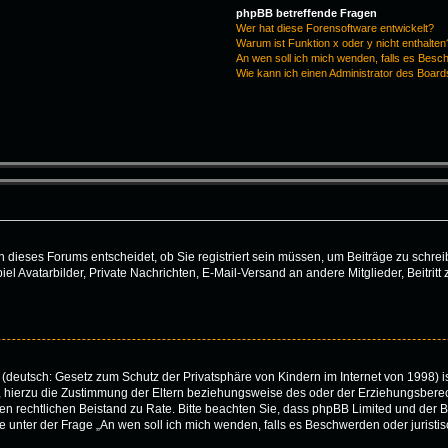
phpBB betreffende Fragen
Wer hat diese Forensoftware entwickelt?
Warum ist Funktion x oder y nicht enthalten
An wen soll ich mich wenden, falls es Besc
Wie kann ich einen Administrator des Board
dieses Forums entscheidet, ob Sie registriert sein müssen, um Beiträge zu schreiben.
iel Avatarbilder, Private Nachrichten, E-Mail-Versand an andere Mitglieder, Beitri
(deutsch: Gesetz zum Schutz der Privatsphäre von Kindern im Internet von 1998) is
hierzu die Zustimmung der Eltern beziehungsweise des oder der Erziehungsberecht
 einen rechtlichen Beistand zu Rate. Bitte beachten Sie, dass phpBB Limited und de
 die unter der Frage „An wen soll ich mich wenden, falls es Beschwerden oder juris