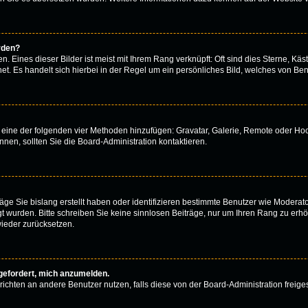
rden?
 Eines dieser Bilder ist meist mit Ihrem Rang verknüpft: Oft sind dies Sterne, Käs
t. Es handelt sich hierbei in der Regel um ein persönliches Bild, welches von Benu
er eine der folgenden vier Methoden hinzufügen: Gravatar, Galerie, Remote oder H
en, sollten Sie die Board-Administration kontaktieren.
äge Sie bislang erstellt haben oder identifizieren bestimmte Benutzer wie Modera
egt wurden. Bitte schreiben Sie keine sinnlosen Beiträge, nur um Ihren Rang zu er
ieder zurücksetzen.
fgefordert, mich anzumelden.
achrichten an andere Benutzer nutzen, falls diese von der Board-Administration fr