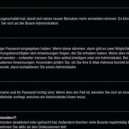
 ausgeschaltet hat, damit sich keine neuen Benutzer mehr anmelden können. Es kön
 Sie sich an die Board-Administration.
htige Passwort eingegeben haben. Wenn diese stimmen, dann gibt es zwei Möglich
iehungsberechtigten den Anweisungen folgen, die Sie erhalten haben. Wenn dies nicht
 werden – entweder müssen Sie dies selbst erledigen oder ein Administrator. Bei de
thaltenen Anweisungen. Ansonsten prüfen Sie, ob Sie Ihre E-Mail-Adresse korrekt 
urde, dann kontaktieren Sie einen Administrator.
rname und Ihr Passwort richtig sind. Wenn dies der Fall ist, wenden Sie sich an ei
Website vorliegt, welches ein Administrator lösen muss.
anmelden?!
Gründen deaktiviert oder gelöscht hat. Außerdem löschen viele Boards regelmäßig B
nehmen Sie aktiv an den Diskussionen teil!