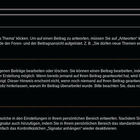
ema“ klicken. Um auf einen Beitrag zu antworten, müssen Sie auf „Antworten“ klick
 der Foren- und der Beitragsansicht aufgelistet. Z. B. „Sie dürfen neue Themen ers
eigenen Beiträge bearbeiten oder löschen. Sie können einen Beitrag bearbeiten, i
er Erstellung möglich. Wenn bereits jemand auf Ihren Beitrag geantwortet hat, wird
igt. Dieser Hinweis erscheint nicht, wenn noch niemand auf Ihren Beitrag geantwor
e Notiz hinterlassen, warum Ihr Beitrag überarbeitet wurde. Bitte beachten Sie, dass
solche in den Einstellungen in Ihrem persönlichen Bereich entwerfen. Nachdem Sie
ignatur auch hinzufügen, indem Sie in Ihrem persönlichen Bereich das standardmä
nfach das Kontrollkästchen „Signatur anhängen“ wieder deaktivieren.