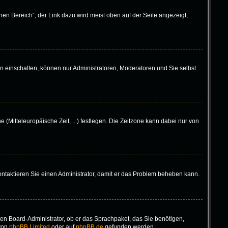
en Bereich“; der Link dazu wird meist oben auf der Seite angezeigt,
n einschalten, können nur Administratoren, Moderatoren und Sie selbst
 (Mitteleuropäische Zeit, ...) festlegen. Die Zeitzone kann dabei nur von
 Kontaktieren Sie einen Administrator, damit er das Problem beheben kann.
inen Board-Administrator, ob er das Sprachpaket, das Sie benötigen,
 von
phpBB Limited
oder auf
phpBB.de
gefunden werden.