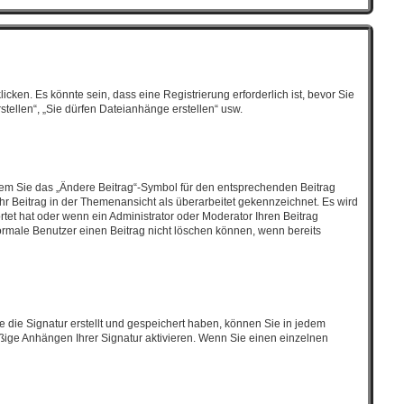
en. Es könnte sein, dass eine Registrierung erforderlich ist, bevor Sie
tellen“, „Sie dürfen Dateianhänge erstellen“ usw.
ndem Sie das „Ändere Beitrag“-Symbol für den entsprechenden Beitrag
 Ihr Beitrag in der Themenansicht als überarbeitet gekennzeichnet. Es wird
tet hat oder wenn ein Administrator oder Moderator Ihren Beitrag
 normale Benutzer einen Beitrag nicht löschen können, wenn bereits
 die Signatur erstellt und gespeichert haben, können Sie in jedem
ßige Anhängen Ihrer Signatur aktivieren. Wenn Sie einen einzelnen