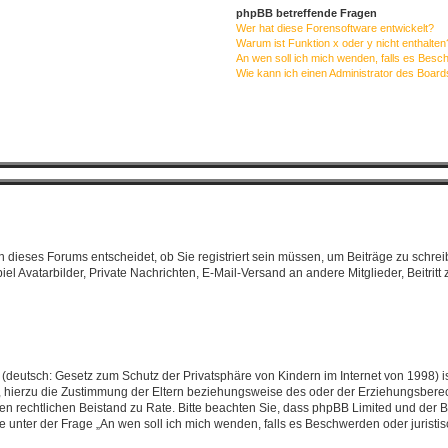
phpBB betreffende Fragen
Wer hat diese Forensoftware entwickelt?
Warum ist Funktion x oder y nicht enthalten
An wen soll ich mich wenden, falls es Besc
Wie kann ich einen Administrator des Board
dieses Forums entscheidet, ob Sie registriert sein müssen, um Beiträge zu schreiben.
iel Avatarbilder, Private Nachrichten, E-Mail-Versand an andere Mitglieder, Beitri
(deutsch: Gesetz zum Schutz der Privatsphäre von Kindern im Internet von 1998) is
hierzu die Zustimmung der Eltern beziehungsweise des oder der Erziehungsberecht
 einen rechtlichen Beistand zu Rate. Bitte beachten Sie, dass phpBB Limited und de
 die unter der Frage „An wen soll ich mich wenden, falls es Beschwerden oder juris