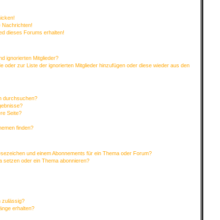
hicken!
 Nachrichten!
ied dieses Forums erhalten!
d ignorierten Mitglieder?
de oder zur Liste der ignorierten Mitglieder hinzufügen oder diese wieder aus den
en durchsuchen?
rgebnisse?
re Seite?
Themen finden?
Lesezeichen und einem Abonnements für ein Thema oder Forum?
ma setzen oder ein Thema abonnieren?
 zulässig?
hänge erhalten?