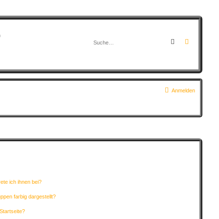
G
Suche
Erweitert
Anmelden
ete ich ihnen bei?
pen farbig dargestellt?
Startseite?