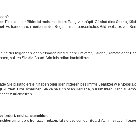
rden?
 Eines dieser Bilder ist meist mit Ihrem Rang verknüpft: Oft sind dies Sterne, Käs
t. Es handelt sich hierbei in der Regel um ein persönliches Bild, welches von Benu
er eine der folgenden vier Methoden hinzufügen: Gravatar, Galerie, Remote oder H
en, sollten Sie die Board-Administration kontaktieren.
äge Sie bislang erstellt haben oder identifizieren bestimmte Benutzer wie Modera
egt wurden. Bitte schreiben Sie keine sinnlosen Beiträge, nur um Ihren Rang zu er
ieder zurücksetzen.
fgefordert, mich anzumelden.
achrichten an andere Benutzer nutzen, falls diese von der Board-Administration fr