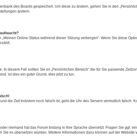
atenbank des Boards gespeichert. Um diese zu ändern, gehen Sie in den „Persönlich
stellungen ändern.
 auftaucht?
on „Meinen Online-Status während dieser Sitzung verbergen“. Wenn Sie diese Optio
zählt.
. In diesem Fall sollten Sie im „Persönlichen Bereich“ die für Sie passende Zeitzone
d, ist dies ein guter Grund, dies jetzt zu tun.
alsch!
 und die Zeit trotzdem noch falsch ist, geht die Uhr des Servers vermutlich falsch.
rt oder niemand hat das Forum bislang in Ihre Sprache übersetzt. Fragen Sie ggf. e
 wenn Sie es übersetzen würden. Weitere Informationen dazu können auf der Website