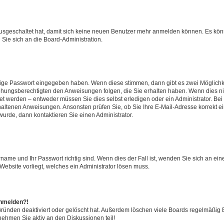
 ausgeschaltet hat, damit sich keine neuen Benutzer mehr anmelden können. Es kön
 Sie sich an die Board-Administration.
htige Passwort eingegeben haben. Wenn diese stimmen, dann gibt es zwei Möglich
iehungsberechtigten den Anweisungen folgen, die Sie erhalten haben. Wenn dies nicht
 werden – entweder müssen Sie dies selbst erledigen oder ein Administrator. Bei de
thaltenen Anweisungen. Ansonsten prüfen Sie, ob Sie Ihre E-Mail-Adresse korrekt 
urde, dann kontaktieren Sie einen Administrator.
rname und Ihr Passwort richtig sind. Wenn dies der Fall ist, wenden Sie sich an ei
Website vorliegt, welches ein Administrator lösen muss.
anmelden?!
Gründen deaktiviert oder gelöscht hat. Außerdem löschen viele Boards regelmäßig B
nehmen Sie aktiv an den Diskussionen teil!