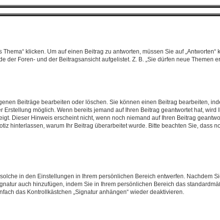
ema“ klicken. Um auf einen Beitrag zu antworten, müssen Sie auf „Antworten“ klick
 der Foren- und der Beitragsansicht aufgelistet. Z. B. „Sie dürfen neue Themen ers
eigenen Beiträge bearbeiten oder löschen. Sie können einen Beitrag bearbeiten, i
er Erstellung möglich. Wenn bereits jemand auf Ihren Beitrag geantwortet hat, wird
igt. Dieser Hinweis erscheint nicht, wenn noch niemand auf Ihren Beitrag geantwor
e Notiz hinterlassen, warum Ihr Beitrag überarbeitet wurde. Bitte beachten Sie, dass
solche in den Einstellungen in Ihrem persönlichen Bereich entwerfen. Nachdem Sie
ignatur auch hinzufügen, indem Sie in Ihrem persönlichen Bereich das standardmä
nfach das Kontrollkästchen „Signatur anhängen“ wieder deaktivieren.