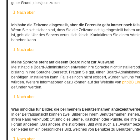
guter Grund, dies jetzt zu tun.
Nach oben
Ich habe die Zeitzone eingestellt, aber die Forenuhr geht immer noch fal
Wenn Sie sich sicher sind, dass Sie die Zeitzone richtig eingestellt haben u
ist, geht die Uhr des Servers vermutlich falsch. Kontaktieren Sie einen Admin
beheben kann.
Nach oben
Meine Sprache steht auf diesem Board nicht zur Auswahl!
Meist hat die Board-Administration entweder Ihre Sprache nicht installiert
bislang in Ihre Sprache übersetzt. Fragen Sie ggf. einen Board-Administrato
benötigen, installieren kann. Falls es noch nicht existiert, würden wir uns f
würden. Weitere Informationen dazu können auf der Website von
phpBB Lim
gefunden werden.
Nach oben
Was sind das für Bilder, die bei meinem Benutzernamen angezeigt werd
In der Beitragsansicht können zwei Bilder bei Ihrem Benutzernamen stehen. E
Ihrem Rang verknüpft: Oft sind dies Sterne, Kästchen oder Punkte, die Ihre B
Forum angeben. Das andere, meist größere, Bild wird auch als „Avatar“ bezei
der Regel um ein persönliches Bild, welches von Benutzer zu Benutzer unter
Nach oben