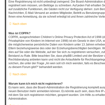
Eine Registrierung ist nicht unbedingt zwingend. Die Board-Administration 
registriert sein müssen, um Beiträge zu schreiben. Auf jeden Fall erhalten Sie 
auf zusätzliche Funktionen, die Gästen nicht zur Verfügung stehen: zum Beisp
Nachrichten, E-Mail-Versand an andere Mitglieder, Beitritt zu Benutzergrup
Ihnen eine Anmeldung, da sie schnell erledigt ist und Ihnen zahlreiche Vortei
Nach oben
Was ist COPPA?
COPPA, ausgeschrieben Children’s Online Privacy Protection Act of 1998 (
Privatsphäre von Kindern im Internet von 1998) ist ein Gesetz in den USA, w
die möglicherweise persönliche Daten von Kindern unter 13 Jahren erhebe
Eltern beziehungsweise des oder der Erziehungsberechtigten benötigen. We
dies auf Sie oder die Website, auf der Sie sich zu registrieren versuchen, zutr
Beistand zu Rate. Bitte beachten Sie, dass phpBB Limited und der Besitzer
Rechtsberatung anbieten kann und nicht die Anlaufstelle für Rechtsangelegen
solchen, die unter der Frage „An wen soll ich mich wenden, falls es Beschw
zu diesem Forum gibt?“ behandelt werden.
Nach oben
Warum kann ich mich nicht registrieren?
Es kann sein, dass die Board-Administration die Registrierung komplett ausg
neuen Benutzer mehr anmelden können. Es könnte auch sein, dass Ihre IP
mit dem Sie sich registrieren möchten, gesperrt wurden. Um Hilfe zu erhalt
Administration.