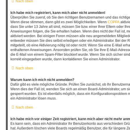
Nach oben
Ich habe mich registriert, kann mich aber nicht anmelden!
Überprüfen Sie zuerst, ob Sie den richtigen Benutzernamen und das richti
Wenn diese stimmen, dann gibt es zwei Möglichkeiten. Wenn
COPPA
aktivi
dass Sie unter 13 Jahre alt sind, müssen Sie bzw. einer Ihrer Eltern oder I
Anweisungen folgen, die Sie erhalten haben. Wenn dies nicht der Fall ist, mu
aktiviert werden. Bei einigen Foren müssen alle neu angemeldeten Mitgliede
entweder müssen Sie dies selbst erledigen oder ein Administrator. Bei der 
mitgeteilt, ob eine Aktivierung nötig ist oder nicht. Wenn Sie eine E-Mail erh
enthaltenen Anweisungen. Ansonsten prüfen Sie, ob Sie Ihre E-Mail-Adres
die E-Mail von einem Spam-Filter blockiert wurde. Wenn Sie sich sicher sin
korrekt eingegeben wurde, dann kontaktieren Sie einen Administrator.
Nach oben
Warum kann ich mich nicht anmelden?
Dafür gibt es viele mögliche Gründe. Prüfen Sie zunächst, ob Ihr Benutzerna
Wenn dies der Fall ist, wenden Sie sich an einen Board-Administrator, um s
gesperrt wurden. Es ist ebenfalls möglich, dass ein Konfigurationsproblem m
ein Administrator lösen muss.
Nach oben
Ich habe mich vor einiger Zeit registriert, kann mich aber nicht mehr an
Es kann sein, dass ein Administrator Ihr Benutzerkonto aus verschieden Grü
hat. Außerdem löschen viele Boards regelmäßig Benutzer, die für längere Ze