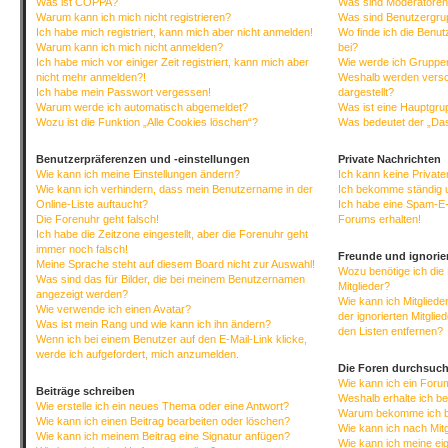
Was ist COPPA?
Was sind Moderatore
Warum kann ich mich nicht registrieren?
Was sind Benutzergr
Ich habe mich registriert, kann mich aber nicht anmelden!
Wo finde ich die Benut
Warum kann ich mich nicht anmelden?
bei?
Ich habe mich vor einiger Zeit registriert, kann mich aber
Wie werde ich Gruppen
nicht mehr anmelden?!
Weshalb werden versc
Ich habe mein Passwort vergessen!
dargestellt?
Warum werde ich automatisch abgemeldet?
Was ist eine Hauptgr
Wozu ist die Funktion „Alle Cookies löschen“?
Was bedeutet der „Das
Benutzerpräferenzen und -einstellungen
Private Nachrichten
Wie kann ich meine Einstellungen ändern?
Ich kann keine Privat
Wie kann ich verhindern, dass mein Benutzername in der
Ich bekomme ständig 
Online-Liste auftaucht?
Ich habe eine Spam-E-
Die Forenuhr geht falsch!
Forums erhalten!
Ich habe die Zeitzone eingestellt, aber die Forenuhr geht
immer noch falsch!
Freunde und ignorier
Meine Sprache steht auf diesem Board nicht zur Auswahl!
Wozu benötige ich die 
Was sind das für Bilder, die bei meinem Benutzernamen
Mitglieder?
angezeigt werden?
Wie kann ich Mitgliede
Wie verwende ich einen Avatar?
der ignorierten Mitgli
Was ist mein Rang und wie kann ich ihn ändern?
den Listen entfernen?
Wenn ich bei einem Benutzer auf den E-Mail-Link klicke,
werde ich aufgefordert, mich anzumelden.
Die Foren durchsuc
Wie kann ich ein For
Beiträge schreiben
Weshalb erhalte ich b
Wie erstelle ich ein neues Thema oder eine Antwort?
Warum bekomme ich be
Wie kann ich einen Beitrag bearbeiten oder löschen?
Wie kann ich nach Mit
Wie kann ich meinem Beitrag eine Signatur anfügen?
Wie kann ich meine ei