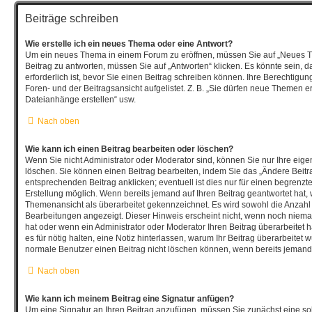
Beiträge schreiben
Wie erstelle ich ein neues Thema oder eine Antwort?
Um ein neues Thema in einem Forum zu eröffnen, müssen Sie auf „Neues T
Beitrag zu antworten, müssen Sie auf „Antworten“ klicken. Es könnte sein, d
erforderlich ist, bevor Sie einen Beitrag schreiben können. Ihre Berechtigu
Foren- und der Beitragsansicht aufgelistet. Z. B. „Sie dürfen neue Themen ers
Dateianhänge erstellen“ usw.
Nach oben
Wie kann ich einen Beitrag bearbeiten oder löschen?
Wenn Sie nicht Administrator oder Moderator sind, können Sie nur Ihre eig
löschen. Sie können einen Beitrag bearbeiten, indem Sie das „Ändere Beitr
entsprechenden Beitrag anklicken; eventuell ist dies nur für einen begrenzt
Erstellung möglich. Wenn bereits jemand auf Ihren Beitrag geantwortet hat, w
Themenansicht als überarbeitet gekennzeichnet. Es wird sowohl die Anzahl a
Bearbeitungen angezeigt. Dieser Hinweis erscheint nicht, wenn noch nieman
hat oder wenn ein Administrator oder Moderator Ihren Beitrag überarbeitet ha
es für nötig halten, eine Notiz hinterlassen, warum Ihr Beitrag überarbeitet 
normale Benutzer einen Beitrag nicht löschen können, wenn bereits jemand 
Nach oben
Wie kann ich meinem Beitrag eine Signatur anfügen?
Um eine Signatur an Ihren Beitrag anzufügen, müssen Sie zunächst eine sol