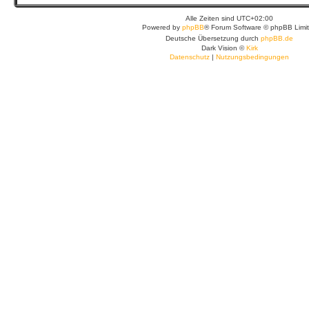
Alle Zeiten sind
UTC+02:00
Powered by
phpBB
® Forum Software © phpBB Limi
Deutsche Übersetzung durch
phpBB.de
Dark Vision ©
Kirk
Datenschutz
|
Nutzungsbedingungen