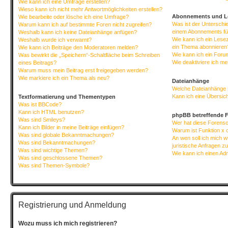
Wie kann ich eine Umfrage erstellen?
Wieso kann ich nicht mehr Antwortmöglichkeiten erstellen?
Abonnements und L
Wie bearbeite oder lösche ich eine Umfrage?
Was ist der Untersch
Warum kann ich auf bestimmte Foren nicht zugreifen?
einem Abonnements fü
Weshalb kann ich keine Dateianhänge anfügen?
Wie kann ich ein Lese
Weshalb wurde ich verwarnt?
ein Thema abonnieren
Wie kann ich Beiträge den Moderatoren melden?
Wie kann ich ein Foru
Was bewirkt die „Speichern“-Schaltfläche beim Schreiben
Wie deaktiviere ich m
eines Beitrags?
Warum muss mein Beitrag erst freigegeben werden?
Wie markiere ich ein Thema als neu?
Dateianhänge
Welche Dateianhänge 
Kann ich eine Übersich
Textformatierung und Thementypen
Was ist BBCode?
Kann ich HTML benutzen?
phpBB betreffende 
Was sind Smileys?
Wer hat diese Forenso
Kann ich Bilder in meine Beiträge einfügen?
Warum ist Funktion x o
Was sind globale Bekanntmachungen?
An wen soll ich mich 
Was sind Bekanntmachungen?
juristische Anfragen z
Was sind wichtige Themen?
Wie kann ich einen Ad
Was sind geschlossene Themen?
Was sind Themen-Symbole?
Registrierung und Anmeldung
Wozu muss ich mich registrieren?