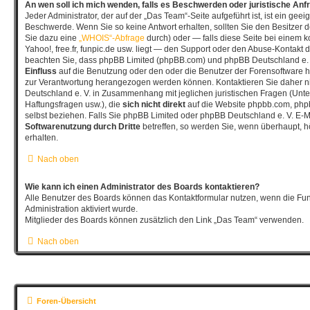
An wen soll ich mich wenden, falls es Beschwerden oder juristische An
Jeder Administrator, der auf der „Das Team“-Seite aufgeführt ist, ist ein geeig
Beschwerde. Wenn Sie so keine Antwort erhalten, sollten Sie den Besitzer 
Sie dazu eine
„WHOIS“-Abfrage
durch) oder — falls diese Seite bei einem 
Yahoo!, free.fr, funpic.de usw. liegt — den Support oder den Abuse-Kontakt d
beachten Sie, dass phpBB Limited (phpBB.com) und phpBB Deutschland e.
Einfluss
auf die Benutzung oder den oder die Benutzer der Forensoftware h
zur Verantwortung herangezogen werden können. Kontaktieren Sie daher 
Deutschland e. V. in Zusammenhang mit jeglichen juristischen Fragen (Unt
Haftungsfragen usw.), die
sich nicht direkt
auf die Website phpbb.com, php
selbst beziehen. Falls Sie phpBB Limited oder phpBB Deutschland e. V. E-Ma
Softwarenutzung durch Dritte
betreffen, so werden Sie, wenn überhaupt, 
erhalten.
Nach oben
Wie kann ich einen Administrator des Boards kontaktieren?
Alle Benutzer des Boards können das Kontaktformular nutzen, wenn die Fun
Administration aktiviert wurde.
Mitglieder des Boards können zusätzlich den Link „Das Team“ verwenden.
Nach oben
Foren-Übersicht