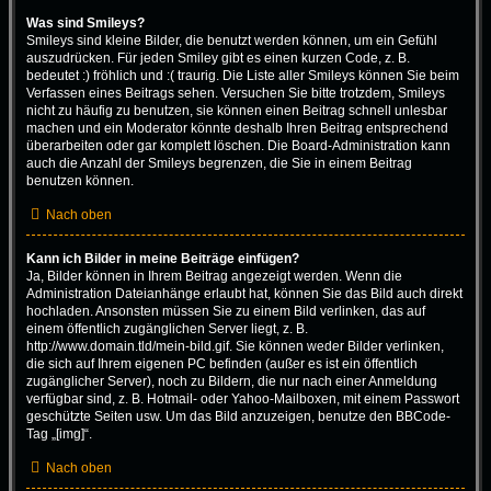
Was sind Smileys?
Smileys sind kleine Bilder, die benutzt werden können, um ein Gefühl
auszudrücken. Für jeden Smiley gibt es einen kurzen Code, z. B.
bedeutet :) fröhlich und :( traurig. Die Liste aller Smileys können Sie beim
Verfassen eines Beitrags sehen. Versuchen Sie bitte trotzdem, Smileys
nicht zu häufig zu benutzen, sie können einen Beitrag schnell unlesbar
machen und ein Moderator könnte deshalb Ihren Beitrag entsprechend
überarbeiten oder gar komplett löschen. Die Board-Administration kann
auch die Anzahl der Smileys begrenzen, die Sie in einem Beitrag
benutzen können.
Nach oben
Kann ich Bilder in meine Beiträge einfügen?
Ja, Bilder können in Ihrem Beitrag angezeigt werden. Wenn die
Administration Dateianhänge erlaubt hat, können Sie das Bild auch direkt
hochladen. Ansonsten müssen Sie zu einem Bild verlinken, das auf
einem öffentlich zugänglichen Server liegt, z. B.
http://www.domain.tld/mein-bild.gif. Sie können weder Bilder verlinken,
die sich auf Ihrem eigenen PC befinden (außer es ist ein öffentlich
zugänglicher Server), noch zu Bildern, die nur nach einer Anmeldung
verfügbar sind, z. B. Hotmail- oder Yahoo-Mailboxen, mit einem Passwort
geschützte Seiten usw. Um das Bild anzuzeigen, benutze den BBCode-
Tag „[img]“.
Nach oben