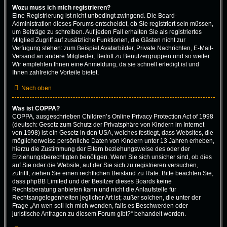
Wozu muss ich mich registrieren?
Eine Registrierung ist nicht unbedingt zwingend. Die Board-
Administration dieses Forums entscheidet, ob Sie registriert sein müssen,
um Beiträge zu schreiben. Auf jeden Fall erhalten Sie als registriertes
Mitglied Zugriff auf zusätzliche Funktionen, die Gästen nicht zur
Verfügung stehen: zum Beispiel Avatarbilder, Private Nachrichten, E-Mail-
Versand an andere Mitglieder, Beitritt zu Benutzergruppen und so weiter.
Wir empfehlen Ihnen eine Anmeldung, da sie schnell erledigt ist und
Ihnen zahlreiche Vorteile bietet.
Nach oben
Was ist COPPA?
COPPA, ausgeschrieben Children’s Online Privacy Protection Act of 1998
(deutsch: Gesetz zum Schutz der Privatsphäre von Kindern im Internet
von 1998) ist ein Gesetz in den USA, welches festlegt, dass Websites, die
möglicherweise persönliche Daten von Kindern unter 13 Jahren erheben,
hierzu die Zustimmung der Eltern beziehungsweise des oder der
Erziehungsberechtigten benötigen. Wenn Sie sich unsicher sind, ob dies
auf Sie oder die Website, auf der Sie sich zu registrieren versuchen,
zutrifft, ziehen Sie einen rechtlichen Beistand zu Rate. Bitte beachten Sie,
dass phpBB Limited und der Besitzer dieses Boards keine
Rechtsberatung anbieten kann und nicht die Anlaufstelle für
Rechtsangelegenheiten jeglicher Art ist; außer solchen, die unter der
Frage „An wen soll ich mich wenden, falls es Beschwerden oder
juristische Anfragen zu diesem Forum gibt?“ behandelt werden.