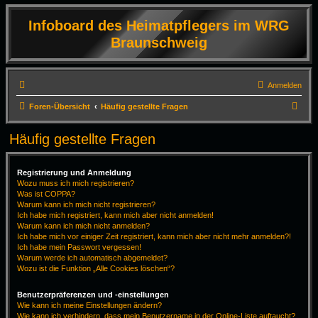
Infoboard des Heimatpflegers im WRG
Braunschweig
Anmelden
S
Foren-Übersicht
Häufig gestellte Fragen
u
Häufig gestellte Fragen
c
h
Registrierung und Anmeldung
e
Wozu muss ich mich registrieren?
Was ist COPPA?
Warum kann ich mich nicht registrieren?
Ich habe mich registriert, kann mich aber nicht anmelden!
Warum kann ich mich nicht anmelden?
Ich habe mich vor einiger Zeit registriert, kann mich aber nicht mehr anmelden?!
Ich habe mein Passwort vergessen!
Warum werde ich automatisch abgemeldet?
Wozu ist die Funktion „Alle Cookies löschen“?
Benutzerpräferenzen und -einstellungen
Wie kann ich meine Einstellungen ändern?
Wie kann ich verhindern, dass mein Benutzername in der Online-Liste auftaucht?