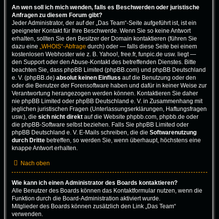
An wen soll ich mich wenden, falls es Beschwerden oder juristische
Anfragen zu diesem Forum gibt?
Jeder Administrator, der auf der „Das Team“-Seite aufgeführt ist, ist ein
geeigneter Kontakt für Ihre Beschwerde. Wenn Sie so keine Antwort
erhalten, sollten Sie den Besitzer der Domain kontaktieren (führen Sie
dazu eine
„WHOIS“-Abfrage
durch) oder — falls diese Seite bei einem
kostenlosen Webhoster wie z. B. Yahoo!, free.fr, funpic.de usw. liegt —
den Support oder den Abuse-Kontakt des betreffenden Dienstes. Bitte
beachten Sie, dass phpBB Limited (phpBB.com) und phpBB Deutschland
e. V. (phpBB.de)
absolut keinen Einfluss
auf die Benutzung oder den
oder die Benutzer der Forensoftware haben und dafür in keiner Weise zur
Verantwortung herangezogen werden können. Kontaktieren Sie daher
nie phpBB Limited oder phpBB Deutschland e. V. in Zusammenhang mit
jeglichen juristischen Fragen (Unterlassungserklärungen, Haftungsfragen
usw.), die
sich nicht direkt
auf die Website phpbb.com, phpbb.de oder
die phpBB-Software selbst beziehen. Falls Sie phpBB Limited oder
phpBB Deutschland e. V. E-Mails schreiben, die die
Softwarenutzung
durch Dritte
betreffen, so werden Sie, wenn überhaupt, höchstens eine
knappe Antwort erhalten.
Nach oben
Wie kann ich einen Administrator des Boards kontaktieren?
Alle Benutzer des Boards können das Kontaktformular nutzen, wenn die
Funktion durch die Board-Administration aktiviert wurde.
Mitglieder des Boards können zusätzlich den Link „Das Team“
verwenden.