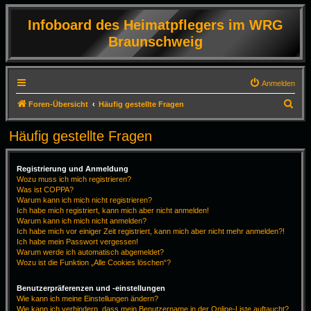
Infoboard des Heimatpflegers im WRG
Braunschweig
Anmelden
S
Foren-Übersicht
Häufig gestellte Fragen
u
Häufig gestellte Fragen
c
h
Registrierung und Anmeldung
e
Wozu muss ich mich registrieren?
Was ist COPPA?
Warum kann ich mich nicht registrieren?
Ich habe mich registriert, kann mich aber nicht anmelden!
Warum kann ich mich nicht anmelden?
Ich habe mich vor einiger Zeit registriert, kann mich aber nicht mehr anmelden?!
Ich habe mein Passwort vergessen!
Warum werde ich automatisch abgemeldet?
Wozu ist die Funktion „Alle Cookies löschen“?
Benutzerpräferenzen und -einstellungen
Wie kann ich meine Einstellungen ändern?
Wie kann ich verhindern, dass mein Benutzername in der Online-Liste auftaucht?