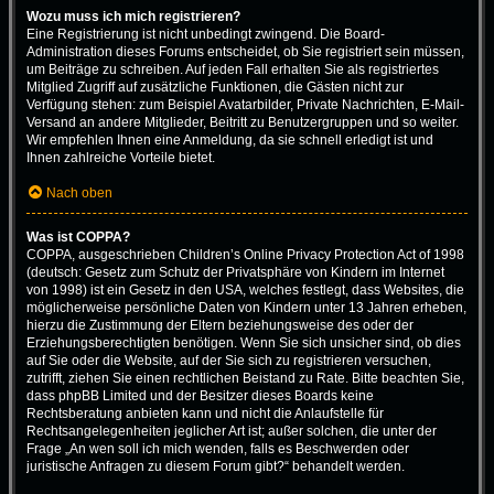
Wozu muss ich mich registrieren?
Eine Registrierung ist nicht unbedingt zwingend. Die Board-
Administration dieses Forums entscheidet, ob Sie registriert sein müssen,
um Beiträge zu schreiben. Auf jeden Fall erhalten Sie als registriertes
Mitglied Zugriff auf zusätzliche Funktionen, die Gästen nicht zur
Verfügung stehen: zum Beispiel Avatarbilder, Private Nachrichten, E-Mail-
Versand an andere Mitglieder, Beitritt zu Benutzergruppen und so weiter.
Wir empfehlen Ihnen eine Anmeldung, da sie schnell erledigt ist und
Ihnen zahlreiche Vorteile bietet.
Nach oben
Was ist COPPA?
COPPA, ausgeschrieben Children’s Online Privacy Protection Act of 1998
(deutsch: Gesetz zum Schutz der Privatsphäre von Kindern im Internet
von 1998) ist ein Gesetz in den USA, welches festlegt, dass Websites, die
möglicherweise persönliche Daten von Kindern unter 13 Jahren erheben,
hierzu die Zustimmung der Eltern beziehungsweise des oder der
Erziehungsberechtigten benötigen. Wenn Sie sich unsicher sind, ob dies
auf Sie oder die Website, auf der Sie sich zu registrieren versuchen,
zutrifft, ziehen Sie einen rechtlichen Beistand zu Rate. Bitte beachten Sie,
dass phpBB Limited und der Besitzer dieses Boards keine
Rechtsberatung anbieten kann und nicht die Anlaufstelle für
Rechtsangelegenheiten jeglicher Art ist; außer solchen, die unter der
Frage „An wen soll ich mich wenden, falls es Beschwerden oder
juristische Anfragen zu diesem Forum gibt?“ behandelt werden.