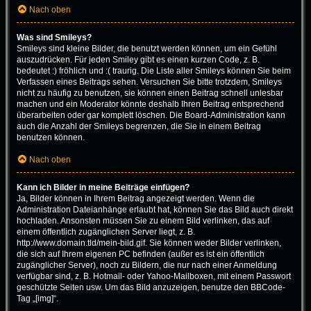
Nach oben
Was sind Smileys?
Smileys sind kleine Bilder, die benutzt werden können, um ein Gefühl
auszudrücken. Für jeden Smiley gibt es einen kurzen Code, z. B.
bedeutet :) fröhlich und :( traurig. Die Liste aller Smileys können Sie beim
Verfassen eines Beitrags sehen. Versuchen Sie bitte trotzdem, Smileys
nicht zu häufig zu benutzen, sie können einen Beitrag schnell unlesbar
machen und ein Moderator könnte deshalb Ihren Beitrag entsprechend
überarbeiten oder gar komplett löschen. Die Board-Administration kann
auch die Anzahl der Smileys begrenzen, die Sie in einem Beitrag
benutzen können.
Nach oben
Kann ich Bilder in meine Beiträge einfügen?
Ja, Bilder können in Ihrem Beitrag angezeigt werden. Wenn die
Administration Dateianhänge erlaubt hat, können Sie das Bild auch direkt
hochladen. Ansonsten müssen Sie zu einem Bild verlinken, das auf
einem öffentlich zugänglichen Server liegt, z. B.
http://www.domain.tld/mein-bild.gif. Sie können weder Bilder verlinken,
die sich auf Ihrem eigenen PC befinden (außer es ist ein öffentlich
zugänglicher Server), noch zu Bildern, die nur nach einer Anmeldung
verfügbar sind, z. B. Hotmail- oder Yahoo-Mailboxen, mit einem Passwort
geschützte Seiten usw. Um das Bild anzuzeigen, benutze den BBCode-
Tag „[img]“.