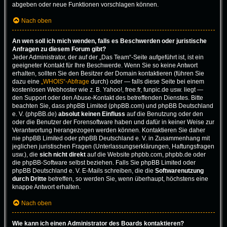
abgeben oder neue Funktionen vorschlagen können.
Nach oben
An wen soll ich mich wenden, falls es Beschwerden oder juristische
Anfragen zu diesem Forum gibt?
Jeder Administrator, der auf der „Das Team“-Seite aufgeführt ist, ist ein
geeigneter Kontakt für Ihre Beschwerde. Wenn Sie so keine Antwort
erhalten, sollten Sie den Besitzer der Domain kontaktieren (führen Sie
dazu eine
„WHOIS“-Abfrage
durch) oder — falls diese Seite bei einem
kostenlosen Webhoster wie z. B. Yahoo!, free.fr, funpic.de usw. liegt —
den Support oder den Abuse-Kontakt des betreffenden Dienstes. Bitte
beachten Sie, dass phpBB Limited (phpBB.com) und phpBB Deutschland
e. V. (phpBB.de)
absolut keinen Einfluss
auf die Benutzung oder den
oder die Benutzer der Forensoftware haben und dafür in keiner Weise zur
Verantwortung herangezogen werden können. Kontaktieren Sie daher
nie phpBB Limited oder phpBB Deutschland e. V. in Zusammenhang mit
jeglichen juristischen Fragen (Unterlassungserklärungen, Haftungsfragen
usw.), die
sich nicht direkt
auf die Website phpbb.com, phpbb.de oder
die phpBB-Software selbst beziehen. Falls Sie phpBB Limited oder
phpBB Deutschland e. V. E-Mails schreiben, die die
Softwarenutzung
durch Dritte
betreffen, so werden Sie, wenn überhaupt, höchstens eine
knappe Antwort erhalten.
Nach oben
Wie kann ich einen Administrator des Boards kontaktieren?