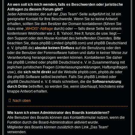
An wen soll ich mich wenden, falls es Beschwerden oder juristische
Anfragen zu diesem Forum gibt?
Jeder Administrator, der auf der „Das Team“-Seite aufgeführt ist, ist ein
geeigneter Kontakt für Ihre Beschwerde. Wenn Sie so keine Antwort
erhalten, sollten Sie den Besitzer der Domain kontaktieren (führen Sie
dazu eine
„WHOIS“-Abfrage
durch) oder — falls diese Seite bei einem
kostenlosen Webhoster wie z. B. Yahoo!, free.fr, funpic.de usw. liegt —
den Support oder den Abuse-Kontakt des betreffenden Dienstes. Bitte
beachten Sie, dass phpBB Limited (phpBB.com) und phpBB Deutschland
e. V. (phpBB.de)
absolut keinen Einfluss
auf die Benutzung oder den
oder die Benutzer der Forensoftware haben und dafür in keiner Weise zur
Verantwortung herangezogen werden können. Kontaktieren Sie daher
nie phpBB Limited oder phpBB Deutschland e. V. in Zusammenhang mit
jeglichen juristischen Fragen (Unterlassungserklärungen, Haftungsfragen
usw.), die
sich nicht direkt
auf die Website phpbb.com, phpbb.de oder
die phpBB-Software selbst beziehen. Falls Sie phpBB Limited oder
phpBB Deutschland e. V. E-Mails schreiben, die die
Softwarenutzung
durch Dritte
betreffen, so werden Sie, wenn überhaupt, höchstens eine
knappe Antwort erhalten.
Nach oben
Wie kann ich einen Administrator des Boards kontaktieren?
Alle Benutzer des Boards können das Kontaktformular nutzen, wenn die
Funktion durch die Board-Administration aktiviert wurde.
Mitglieder des Boards können zusätzlich den Link „Das Team“
verwenden.