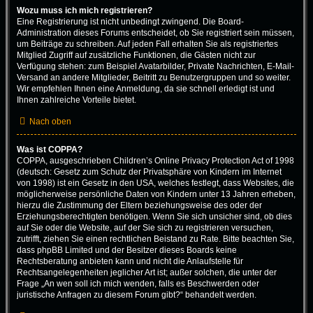
Wozu muss ich mich registrieren?
Eine Registrierung ist nicht unbedingt zwingend. Die Board-
Administration dieses Forums entscheidet, ob Sie registriert sein müssen,
um Beiträge zu schreiben. Auf jeden Fall erhalten Sie als registriertes
Mitglied Zugriff auf zusätzliche Funktionen, die Gästen nicht zur
Verfügung stehen: zum Beispiel Avatarbilder, Private Nachrichten, E-Mail-
Versand an andere Mitglieder, Beitritt zu Benutzergruppen und so weiter.
Wir empfehlen Ihnen eine Anmeldung, da sie schnell erledigt ist und
Ihnen zahlreiche Vorteile bietet.
Nach oben
Was ist COPPA?
COPPA, ausgeschrieben Children’s Online Privacy Protection Act of 1998
(deutsch: Gesetz zum Schutz der Privatsphäre von Kindern im Internet
von 1998) ist ein Gesetz in den USA, welches festlegt, dass Websites, die
möglicherweise persönliche Daten von Kindern unter 13 Jahren erheben,
hierzu die Zustimmung der Eltern beziehungsweise des oder der
Erziehungsberechtigten benötigen. Wenn Sie sich unsicher sind, ob dies
auf Sie oder die Website, auf der Sie sich zu registrieren versuchen,
zutrifft, ziehen Sie einen rechtlichen Beistand zu Rate. Bitte beachten Sie,
dass phpBB Limited und der Besitzer dieses Boards keine
Rechtsberatung anbieten kann und nicht die Anlaufstelle für
Rechtsangelegenheiten jeglicher Art ist; außer solchen, die unter der
Frage „An wen soll ich mich wenden, falls es Beschwerden oder
juristische Anfragen zu diesem Forum gibt?“ behandelt werden.