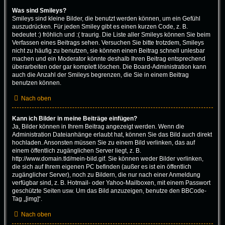
Was sind Smileys?
Smileys sind kleine Bilder, die benutzt werden können, um ein Gefühl
auszudrücken. Für jeden Smiley gibt es einen kurzen Code, z. B.
bedeutet :) fröhlich und :( traurig. Die Liste aller Smileys können Sie beim
Verfassen eines Beitrags sehen. Versuchen Sie bitte trotzdem, Smileys
nicht zu häufig zu benutzen, sie können einen Beitrag schnell unlesbar
machen und ein Moderator könnte deshalb Ihren Beitrag entsprechend
überarbeiten oder gar komplett löschen. Die Board-Administration kann
auch die Anzahl der Smileys begrenzen, die Sie in einem Beitrag
benutzen können.
Nach oben
Kann ich Bilder in meine Beiträge einfügen?
Ja, Bilder können in Ihrem Beitrag angezeigt werden. Wenn die
Administration Dateianhänge erlaubt hat, können Sie das Bild auch direkt
hochladen. Ansonsten müssen Sie zu einem Bild verlinken, das auf
einem öffentlich zugänglichen Server liegt, z. B.
http://www.domain.tld/mein-bild.gif. Sie können weder Bilder verlinken,
die sich auf Ihrem eigenen PC befinden (außer es ist ein öffentlich
zugänglicher Server), noch zu Bildern, die nur nach einer Anmeldung
verfügbar sind, z. B. Hotmail- oder Yahoo-Mailboxen, mit einem Passwort
geschützte Seiten usw. Um das Bild anzuzeigen, benutze den BBCode-
Tag „[img]“.
Nach oben