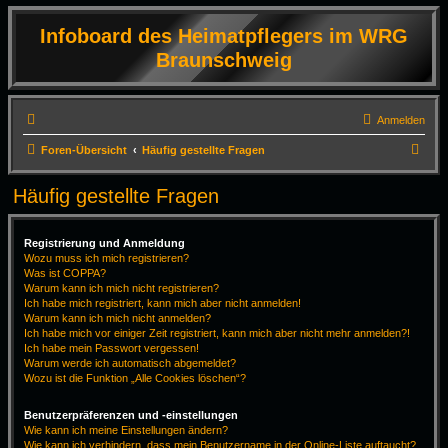
Infoboard des Heimatpflegers im WRG
Braunschweig
Anmelden
S
Foren-Übersicht
Häufig gestellte Fragen
u
Häufig gestellte Fragen
c
h
Registrierung und Anmeldung
e
Wozu muss ich mich registrieren?
Was ist COPPA?
Warum kann ich mich nicht registrieren?
Ich habe mich registriert, kann mich aber nicht anmelden!
Warum kann ich mich nicht anmelden?
Ich habe mich vor einiger Zeit registriert, kann mich aber nicht mehr anmelden?!
Ich habe mein Passwort vergessen!
Warum werde ich automatisch abgemeldet?
Wozu ist die Funktion „Alle Cookies löschen“?
Benutzerpräferenzen und -einstellungen
Wie kann ich meine Einstellungen ändern?
Wie kann ich verhindern, dass mein Benutzername in der Online-Liste auftaucht?