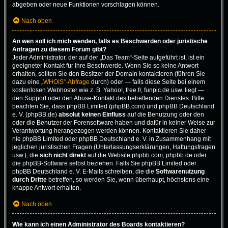
abgeben oder neue Funktionen vorschlagen können.
Nach oben
An wen soll ich mich wenden, falls es Beschwerden oder juristische
Anfragen zu diesem Forum gibt?
Jeder Administrator, der auf der „Das Team“-Seite aufgeführt ist, ist ein
geeigneter Kontakt für Ihre Beschwerde. Wenn Sie so keine Antwort
erhalten, sollten Sie den Besitzer der Domain kontaktieren (führen Sie
dazu eine
„WHOIS“-Abfrage
durch) oder — falls diese Seite bei einem
kostenlosen Webhoster wie z. B. Yahoo!, free.fr, funpic.de usw. liegt —
den Support oder den Abuse-Kontakt des betreffenden Dienstes. Bitte
beachten Sie, dass phpBB Limited (phpBB.com) und phpBB Deutschland
e. V. (phpBB.de)
absolut keinen Einfluss
auf die Benutzung oder den
oder die Benutzer der Forensoftware haben und dafür in keiner Weise zur
Verantwortung herangezogen werden können. Kontaktieren Sie daher
nie phpBB Limited oder phpBB Deutschland e. V. in Zusammenhang mit
jeglichen juristischen Fragen (Unterlassungserklärungen, Haftungsfragen
usw.), die
sich nicht direkt
auf die Website phpbb.com, phpbb.de oder
die phpBB-Software selbst beziehen. Falls Sie phpBB Limited oder
phpBB Deutschland e. V. E-Mails schreiben, die die
Softwarenutzung
durch Dritte
betreffen, so werden Sie, wenn überhaupt, höchstens eine
knappe Antwort erhalten.
Nach oben
Wie kann ich einen Administrator des Boards kontaktieren?