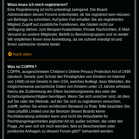
Wozu muss ich mich registrieren?
Eine Registrierung ist nicht unbedingt zwingend. Die Board-
Administration dieses Forums entscheidet, ob Sie registriert sein müssen,
um Beiträge zu schreiben. Auf jeden Fall erhalten Sie als registriertes
Mitglied Zugriff auf zusätzliche Funktionen, die Gästen nicht zur
Verfügung stehen: zum Beispiel Avatarbilder, Private Nachrichten, E-Mail-
Versand an andere Mitglieder, Beitritt zu Benutzergruppen und so weiter.
Wir empfehlen Ihnen eine Anmeldung, da sie schnell erledigt ist und
Ihnen zahlreiche Vorteile bietet.
Nach oben
Was ist COPPA?
COPPA, ausgeschrieben Children’s Online Privacy Protection Act of 1998
(deutsch: Gesetz zum Schutz der Privatsphäre von Kindern im Internet
von 1998) ist ein Gesetz in den USA, welches festlegt, dass Websites, die
möglicherweise persönliche Daten von Kindern unter 13 Jahren erheben,
hierzu die Zustimmung der Eltern beziehungsweise des oder der
Erziehungsberechtigten benötigen. Wenn Sie sich unsicher sind, ob dies
auf Sie oder die Website, auf der Sie sich zu registrieren versuchen,
zutrifft, ziehen Sie einen rechtlichen Beistand zu Rate. Bitte beachten Sie,
dass phpBB Limited und der Besitzer dieses Boards keine
Rechtsberatung anbieten kann und nicht die Anlaufstelle für
Rechtsangelegenheiten jeglicher Art ist; außer solchen, die unter der
Frage „An wen soll ich mich wenden, falls es Beschwerden oder
juristische Anfragen zu diesem Forum gibt?“ behandelt werden.