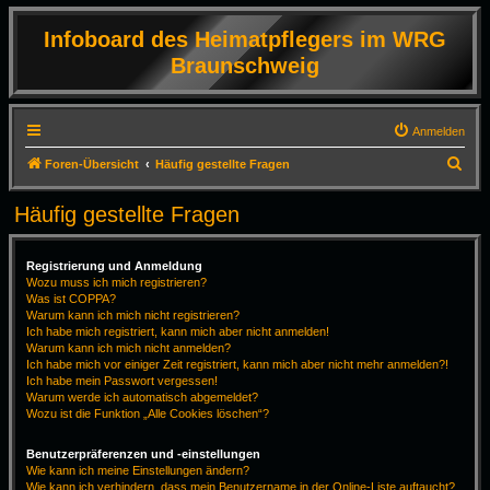
Infoboard des Heimatpflegers im WRG
Braunschweig
Anmelden
S
Foren-Übersicht
Häufig gestellte Fragen
u
Häufig gestellte Fragen
c
h
Registrierung und Anmeldung
e
Wozu muss ich mich registrieren?
Was ist COPPA?
Warum kann ich mich nicht registrieren?
Ich habe mich registriert, kann mich aber nicht anmelden!
Warum kann ich mich nicht anmelden?
Ich habe mich vor einiger Zeit registriert, kann mich aber nicht mehr anmelden?!
Ich habe mein Passwort vergessen!
Warum werde ich automatisch abgemeldet?
Wozu ist die Funktion „Alle Cookies löschen“?
Benutzerpräferenzen und -einstellungen
Wie kann ich meine Einstellungen ändern?
Wie kann ich verhindern, dass mein Benutzername in der Online-Liste auftaucht?