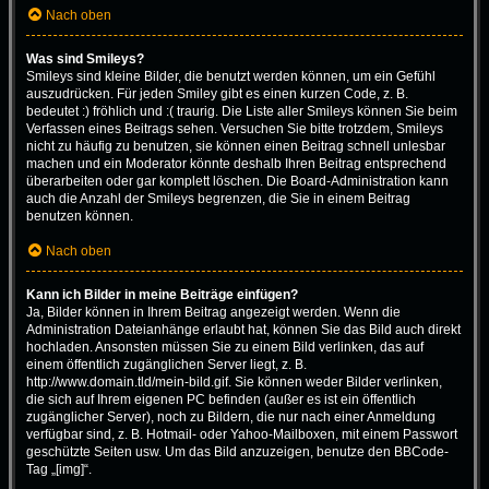
Nach oben
Was sind Smileys?
Smileys sind kleine Bilder, die benutzt werden können, um ein Gefühl
auszudrücken. Für jeden Smiley gibt es einen kurzen Code, z. B.
bedeutet :) fröhlich und :( traurig. Die Liste aller Smileys können Sie beim
Verfassen eines Beitrags sehen. Versuchen Sie bitte trotzdem, Smileys
nicht zu häufig zu benutzen, sie können einen Beitrag schnell unlesbar
machen und ein Moderator könnte deshalb Ihren Beitrag entsprechend
überarbeiten oder gar komplett löschen. Die Board-Administration kann
auch die Anzahl der Smileys begrenzen, die Sie in einem Beitrag
benutzen können.
Nach oben
Kann ich Bilder in meine Beiträge einfügen?
Ja, Bilder können in Ihrem Beitrag angezeigt werden. Wenn die
Administration Dateianhänge erlaubt hat, können Sie das Bild auch direkt
hochladen. Ansonsten müssen Sie zu einem Bild verlinken, das auf
einem öffentlich zugänglichen Server liegt, z. B.
http://www.domain.tld/mein-bild.gif. Sie können weder Bilder verlinken,
die sich auf Ihrem eigenen PC befinden (außer es ist ein öffentlich
zugänglicher Server), noch zu Bildern, die nur nach einer Anmeldung
verfügbar sind, z. B. Hotmail- oder Yahoo-Mailboxen, mit einem Passwort
geschützte Seiten usw. Um das Bild anzuzeigen, benutze den BBCode-
Tag „[img]“.