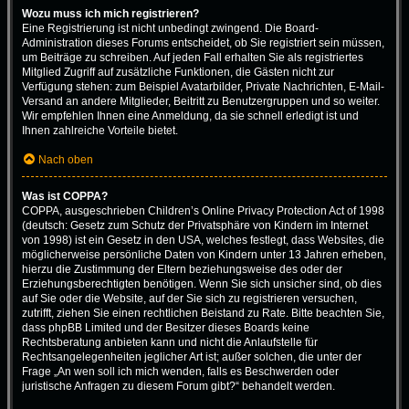
Wozu muss ich mich registrieren?
Eine Registrierung ist nicht unbedingt zwingend. Die Board-
Administration dieses Forums entscheidet, ob Sie registriert sein müssen,
um Beiträge zu schreiben. Auf jeden Fall erhalten Sie als registriertes
Mitglied Zugriff auf zusätzliche Funktionen, die Gästen nicht zur
Verfügung stehen: zum Beispiel Avatarbilder, Private Nachrichten, E-Mail-
Versand an andere Mitglieder, Beitritt zu Benutzergruppen und so weiter.
Wir empfehlen Ihnen eine Anmeldung, da sie schnell erledigt ist und
Ihnen zahlreiche Vorteile bietet.
Nach oben
Was ist COPPA?
COPPA, ausgeschrieben Children’s Online Privacy Protection Act of 1998
(deutsch: Gesetz zum Schutz der Privatsphäre von Kindern im Internet
von 1998) ist ein Gesetz in den USA, welches festlegt, dass Websites, die
möglicherweise persönliche Daten von Kindern unter 13 Jahren erheben,
hierzu die Zustimmung der Eltern beziehungsweise des oder der
Erziehungsberechtigten benötigen. Wenn Sie sich unsicher sind, ob dies
auf Sie oder die Website, auf der Sie sich zu registrieren versuchen,
zutrifft, ziehen Sie einen rechtlichen Beistand zu Rate. Bitte beachten Sie,
dass phpBB Limited und der Besitzer dieses Boards keine
Rechtsberatung anbieten kann und nicht die Anlaufstelle für
Rechtsangelegenheiten jeglicher Art ist; außer solchen, die unter der
Frage „An wen soll ich mich wenden, falls es Beschwerden oder
juristische Anfragen zu diesem Forum gibt?“ behandelt werden.