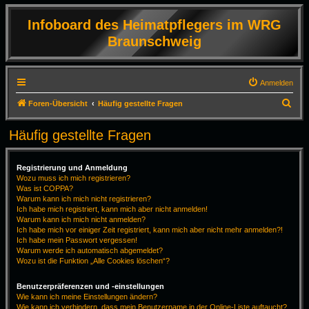
Infoboard des Heimatpflegers im WRG
Braunschweig
Anmelden
S
Foren-Übersicht
Häufig gestellte Fragen
u
Häufig gestellte Fragen
c
h
Registrierung und Anmeldung
e
Wozu muss ich mich registrieren?
Was ist COPPA?
Warum kann ich mich nicht registrieren?
Ich habe mich registriert, kann mich aber nicht anmelden!
Warum kann ich mich nicht anmelden?
Ich habe mich vor einiger Zeit registriert, kann mich aber nicht mehr anmelden?!
Ich habe mein Passwort vergessen!
Warum werde ich automatisch abgemeldet?
Wozu ist die Funktion „Alle Cookies löschen“?
Benutzerpräferenzen und -einstellungen
Wie kann ich meine Einstellungen ändern?
Wie kann ich verhindern, dass mein Benutzername in der Online-Liste auftaucht?