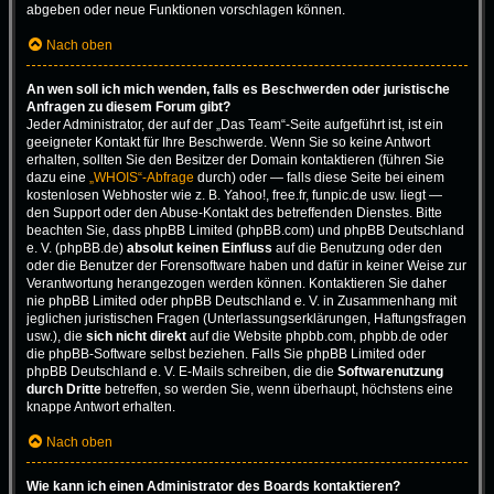
abgeben oder neue Funktionen vorschlagen können.
Nach oben
An wen soll ich mich wenden, falls es Beschwerden oder juristische
Anfragen zu diesem Forum gibt?
Jeder Administrator, der auf der „Das Team“-Seite aufgeführt ist, ist ein
geeigneter Kontakt für Ihre Beschwerde. Wenn Sie so keine Antwort
erhalten, sollten Sie den Besitzer der Domain kontaktieren (führen Sie
dazu eine
„WHOIS“-Abfrage
durch) oder — falls diese Seite bei einem
kostenlosen Webhoster wie z. B. Yahoo!, free.fr, funpic.de usw. liegt —
den Support oder den Abuse-Kontakt des betreffenden Dienstes. Bitte
beachten Sie, dass phpBB Limited (phpBB.com) und phpBB Deutschland
e. V. (phpBB.de)
absolut keinen Einfluss
auf die Benutzung oder den
oder die Benutzer der Forensoftware haben und dafür in keiner Weise zur
Verantwortung herangezogen werden können. Kontaktieren Sie daher
nie phpBB Limited oder phpBB Deutschland e. V. in Zusammenhang mit
jeglichen juristischen Fragen (Unterlassungserklärungen, Haftungsfragen
usw.), die
sich nicht direkt
auf die Website phpbb.com, phpbb.de oder
die phpBB-Software selbst beziehen. Falls Sie phpBB Limited oder
phpBB Deutschland e. V. E-Mails schreiben, die die
Softwarenutzung
durch Dritte
betreffen, so werden Sie, wenn überhaupt, höchstens eine
knappe Antwort erhalten.
Nach oben
Wie kann ich einen Administrator des Boards kontaktieren?