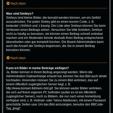
Nach oben
Was sind Smileys?
Smileys sind kleine Bilder, die benutzt werden können, um ein Gefühl
auszudrücken. Für jeden Smiley gibt es einen kurzen Code, z. B.
bedeutet :) fröhlich und :( traurig. Die Liste aller Smileys können Sie beim
Verfassen eines Beitrags sehen. Versuchen Sie bitte trotzdem, Smileys
nicht zu häufig zu benutzen, sie können einen Beitrag schnell unlesbar
machen und ein Moderator könnte deshalb Ihren Beitrag entsprechend
überarbeiten oder gar komplett löschen. Die Board-Administration kann
auch die Anzahl der Smileys begrenzen, die Sie in einem Beitrag
benutzen können.
Nach oben
Kann ich Bilder in meine Beiträge einfügen?
Ja, Bilder können in Ihrem Beitrag angezeigt werden. Wenn die
Administration Dateianhänge erlaubt hat, können Sie das Bild auch direkt
hochladen. Ansonsten müssen Sie zu einem Bild verlinken, das auf
einem öffentlich zugänglichen Server liegt, z. B.
http://www.domain.tld/mein-bild.gif. Sie können weder Bilder verlinken,
die sich auf Ihrem eigenen PC befinden (außer es ist ein öffentlich
zugänglicher Server), noch zu Bildern, die nur nach einer Anmeldung
verfügbar sind, z. B. Hotmail- oder Yahoo-Mailboxen, mit einem Passwort
geschützte Seiten usw. Um das Bild anzuzeigen, benutze den BBCode-
Tag „[img]“.