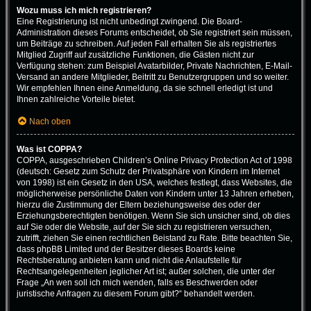
Wozu muss ich mich registrieren?
Eine Registrierung ist nicht unbedingt zwingend. Die Board-
Administration dieses Forums entscheidet, ob Sie registriert sein müssen,
um Beiträge zu schreiben. Auf jeden Fall erhalten Sie als registriertes
Mitglied Zugriff auf zusätzliche Funktionen, die Gästen nicht zur
Verfügung stehen: zum Beispiel Avatarbilder, Private Nachrichten, E-Mail-
Versand an andere Mitglieder, Beitritt zu Benutzergruppen und so weiter.
Wir empfehlen Ihnen eine Anmeldung, da sie schnell erledigt ist und
Ihnen zahlreiche Vorteile bietet.
Nach oben
Was ist COPPA?
COPPA, ausgeschrieben Children’s Online Privacy Protection Act of 1998
(deutsch: Gesetz zum Schutz der Privatsphäre von Kindern im Internet
von 1998) ist ein Gesetz in den USA, welches festlegt, dass Websites, die
möglicherweise persönliche Daten von Kindern unter 13 Jahren erheben,
hierzu die Zustimmung der Eltern beziehungsweise des oder der
Erziehungsberechtigten benötigen. Wenn Sie sich unsicher sind, ob dies
auf Sie oder die Website, auf der Sie sich zu registrieren versuchen,
zutrifft, ziehen Sie einen rechtlichen Beistand zu Rate. Bitte beachten Sie,
dass phpBB Limited und der Besitzer dieses Boards keine
Rechtsberatung anbieten kann und nicht die Anlaufstelle für
Rechtsangelegenheiten jeglicher Art ist; außer solchen, die unter der
Frage „An wen soll ich mich wenden, falls es Beschwerden oder
juristische Anfragen zu diesem Forum gibt?“ behandelt werden.