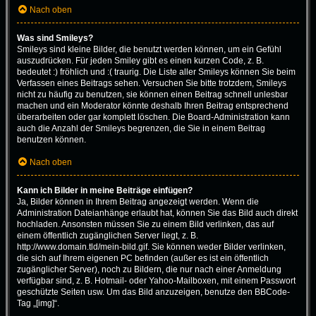
Nach oben
Was sind Smileys?
Smileys sind kleine Bilder, die benutzt werden können, um ein Gefühl
auszudrücken. Für jeden Smiley gibt es einen kurzen Code, z. B.
bedeutet :) fröhlich und :( traurig. Die Liste aller Smileys können Sie beim
Verfassen eines Beitrags sehen. Versuchen Sie bitte trotzdem, Smileys
nicht zu häufig zu benutzen, sie können einen Beitrag schnell unlesbar
machen und ein Moderator könnte deshalb Ihren Beitrag entsprechend
überarbeiten oder gar komplett löschen. Die Board-Administration kann
auch die Anzahl der Smileys begrenzen, die Sie in einem Beitrag
benutzen können.
Nach oben
Kann ich Bilder in meine Beiträge einfügen?
Ja, Bilder können in Ihrem Beitrag angezeigt werden. Wenn die
Administration Dateianhänge erlaubt hat, können Sie das Bild auch direkt
hochladen. Ansonsten müssen Sie zu einem Bild verlinken, das auf
einem öffentlich zugänglichen Server liegt, z. B.
http://www.domain.tld/mein-bild.gif. Sie können weder Bilder verlinken,
die sich auf Ihrem eigenen PC befinden (außer es ist ein öffentlich
zugänglicher Server), noch zu Bildern, die nur nach einer Anmeldung
verfügbar sind, z. B. Hotmail- oder Yahoo-Mailboxen, mit einem Passwort
geschützte Seiten usw. Um das Bild anzuzeigen, benutze den BBCode-
Tag „[img]“.