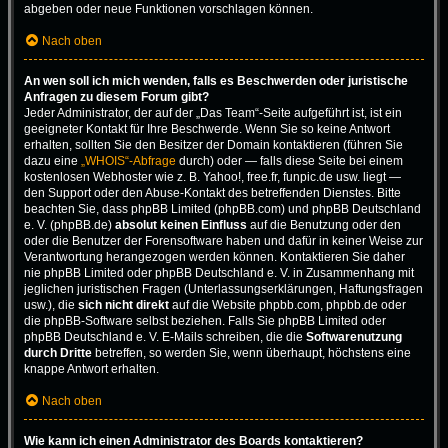
abgeben oder neue Funktionen vorschlagen können.
Nach oben
An wen soll ich mich wenden, falls es Beschwerden oder juristische
Anfragen zu diesem Forum gibt?
Jeder Administrator, der auf der „Das Team“-Seite aufgeführt ist, ist ein
geeigneter Kontakt für Ihre Beschwerde. Wenn Sie so keine Antwort
erhalten, sollten Sie den Besitzer der Domain kontaktieren (führen Sie
dazu eine
„WHOIS“-Abfrage
durch) oder — falls diese Seite bei einem
kostenlosen Webhoster wie z. B. Yahoo!, free.fr, funpic.de usw. liegt —
den Support oder den Abuse-Kontakt des betreffenden Dienstes. Bitte
beachten Sie, dass phpBB Limited (phpBB.com) und phpBB Deutschland
e. V. (phpBB.de)
absolut keinen Einfluss
auf die Benutzung oder den
oder die Benutzer der Forensoftware haben und dafür in keiner Weise zur
Verantwortung herangezogen werden können. Kontaktieren Sie daher
nie phpBB Limited oder phpBB Deutschland e. V. in Zusammenhang mit
jeglichen juristischen Fragen (Unterlassungserklärungen, Haftungsfragen
usw.), die
sich nicht direkt
auf die Website phpbb.com, phpbb.de oder
die phpBB-Software selbst beziehen. Falls Sie phpBB Limited oder
phpBB Deutschland e. V. E-Mails schreiben, die die
Softwarenutzung
durch Dritte
betreffen, so werden Sie, wenn überhaupt, höchstens eine
knappe Antwort erhalten.
Nach oben
Wie kann ich einen Administrator des Boards kontaktieren?