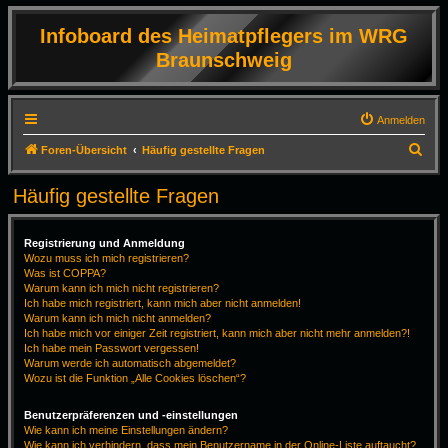
Infoboard des Heimatpflegers im WRG
Braunschweig
Anmelden
S
Foren-Übersicht
Häufig gestellte Fragen
u
Häufig gestellte Fragen
c
h
Registrierung und Anmeldung
e
Wozu muss ich mich registrieren?
Was ist COPPA?
Warum kann ich mich nicht registrieren?
Ich habe mich registriert, kann mich aber nicht anmelden!
Warum kann ich mich nicht anmelden?
Ich habe mich vor einiger Zeit registriert, kann mich aber nicht mehr anmelden?!
Ich habe mein Passwort vergessen!
Warum werde ich automatisch abgemeldet?
Wozu ist die Funktion „Alle Cookies löschen“?
Benutzerpräferenzen und -einstellungen
Wie kann ich meine Einstellungen ändern?
Wie kann ich verhindern, dass mein Benutzername in der Online-Liste auftaucht?