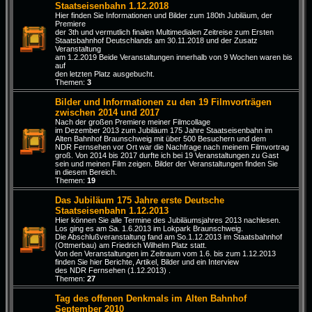
Staatseisenbahn 1.12.2018
Hier finden Sie Informationen und Bilder zum 180th Jubiläum, der
Premiere
der 3th und vermutlich finalen Multimedialen Zeitreise zum Ersten
Staatsbahnhof Deutschlands am 30.11.2018 und der Zusatz
Veranstaltung
am 1.2.2019 Beide Veranstaltungen innerhalb von 9 Wochen waren bis
auf
den letzten Platz ausgebucht.
Themen:
3
Bilder und Informationen zu den 19 Filmvorträgen
zwischen 2014 und 2017
Nach der großen Premiere meiner Filmcollage
im Dezember 2013 zum Jubiläum 175 Jahre Staatseisenbahn im
Alten Bahnhof Braunschweig mit über 500 Besuchern und dem
NDR Fernsehen vor Ort war die Nachfrage nach meinem Filmvortrag
groß. Von 2014 bis 2017 durfte ich bei 19 Veranstaltungen zu Gast
sein und meinen Film zeigen. Bilder der Veranstaltungen finden Sie
in diesem Bereich.
Themen:
19
Das Jubiläum 175 Jahre erste Deutsche
Staatseisenbahn 1.12.2013
Hier können Sie alle Termine des Jubiläumsjahres 2013 nachlesen.
Los ging es am Sa. 1.6.2013 im Lokpark Braunschweig.
Die Abschlußveranstaltung fand am So.1.12.2013 im Staatsbahnhof
(Ottmerbau) am Friedrich Wilhelm Platz statt.
Von den Veranstaltungen im Zeitraum vom 1.6. bis zum 1.12.2013
finden Sie hier Berichte, Artikel, Bilder und ein Interview
des NDR Fernsehen (1.12.2013) .
Themen:
27
Tag des offenen Denkmals im Alten Bahnhof
September 2010