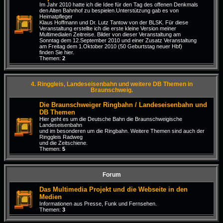
Im Jahr 2010 hatte ich die Idee für den Tag des offenen Denkmals
den Alten Bahnhof zu bespielen.Unterstützung gab es von
Heimatpfleger
Klaus Hoffmann und Dr. Lutz Tantow von der BLSK. Für diese
Veranstaltung erstellte ich die erste kleine Version meiner
Multimedialen Zeitreise. Bilder von dieser Veranstaltung am
Sonntag dem 12.September 2010 und einer Zusatz Veranstaltung
am Freitag dem 1.Oktober 2010 (50 Geburtstag neuer Hbf)
finden Sie hier.
Themen:
2
4. Ringgleis, Landeseisenbahn und weitere DB Themen in
Braunschweig.
Die Braunschweiger Ringbahn / Landeseisenbahn und
DB Themen
Hier geht es um die Deutsche Bahn die Braunschweigische
Landeseisenbahn
und im besonderen um die Ringbahn. Weitere Themen sind auch der
Ringgleis Radweg
und die Zeitschiene.
Themen:
5
Forum
Das Multimedia Projekt und die Webseite in den
Medien
Informationen aus Presse, Funk und Fernsehen.
Themen:
3