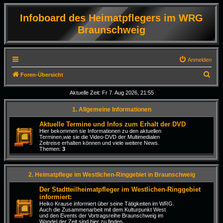
Infoboard des Heimatpflegers im WRG
Braunschweig
Anmelden
S
Foren-Übersicht
u
Aktuelle Zeit: Fr 7. Aug 2026, 21:55
c
1. Allgemeine Informationen
h
e
Aktuelle Termine und Infos zum Erhalt der DVD
Hier bekommen sie Informationen zu den aktuellen
Terminen,wie sie die Video-DVD der Multimedialen
Zeitreise erhalten können und viele weitere News.
Themen:
3
2. Heimatpflege im Westlichen-Ringgebiet in Braunschweig
Der Stadtteilheimatpfleger im Westlichen-Ringgebiet
informiert:
Heiko Krause informiert über seine Tätigkeiten im WRG.
Auch die Zusammenarbeit mit dem Kulturpunkt West
und den Events der Vortragsreihe Braunschweig im
Wandel der Zeit sind hier zu finden.