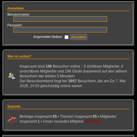
Anmelden
Benutzername:
Passwort:
Angemeldet bleiben
Wer ist online?
Insgesamt sind
196
Besucher online :: 0 sichtbare Mitglieder, 0
unsichtbare Mitglieder und 196 Gäste (basierend auf den aktiven
Besuchern der letzten 5 Minuten)
Der Besucherrekord liegt bei
3957
Besuchern, die am Do 7. Mai
2026, 14:55 gleichzeitig online waren.
Statistik
Beiträge insgesamt
95
• Themen insgesamt
95
• Mitglieder
insgesamt
1
• Unser neuestes Mitglied:
H.Krause