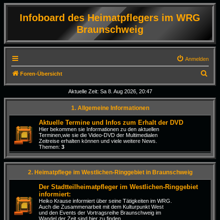
Infoboard des Heimatpflegers im WRG
Braunschweig
Anmelden
S
Foren-Übersicht
u
Aktuelle Zeit: Sa 8. Aug 2026, 20:47
c
1. Allgemeine Informationen
h
e
Aktuelle Termine und Infos zum Erhalt der DVD
Hier bekommen sie Informationen zu den aktuellen
Terminen,wie sie die Video-DVD der Multimedialen
Zeitreise erhalten können und viele weitere News.
Themen:
3
2. Heimatpflege im Westlichen-Ringgebiet in Braunschweig
Der Stadtteilheimatpfleger im Westlichen-Ringgebiet
informiert:
Heiko Krause informiert über seine Tätigkeiten im WRG.
Auch die Zusammenarbeit mit dem Kulturpunkt West
und den Events der Vortragsreihe Braunschweig im
Wandel der Zeit sind hier zu finden.