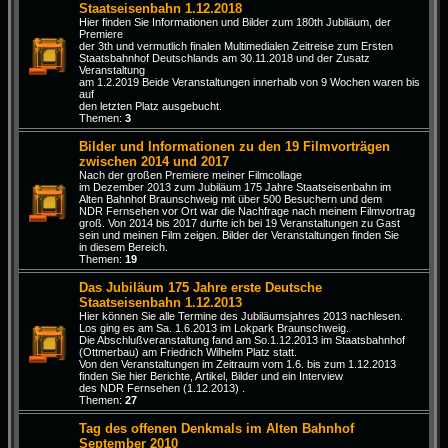
Staatseisenbahn 1.12.2018
Hier finden Sie Informationen und Bilder zum 180th Jubiläum, der
Premiere
der 3th und vermutlich finalen Multimedialen Zeitreise zum Ersten
Staatsbahnhof Deutschlands am 30.11.2018 und der Zusatz
Veranstaltung
am 1.2.2019 Beide Veranstaltungen innerhalb von 9 Wochen waren bis
auf
den letzten Platz ausgebucht.
Themen:
3
Bilder und Informationen zu den 19 Filmvorträgen
zwischen 2014 und 2017
Nach der großen Premiere meiner Filmcollage
im Dezember 2013 zum Jubiläum 175 Jahre Staatseisenbahn im
Alten Bahnhof Braunschweig mit über 500 Besuchern und dem
NDR Fernsehen vor Ort war die Nachfrage nach meinem Filmvortrag
groß. Von 2014 bis 2017 durfte ich bei 19 Veranstaltungen zu Gast
sein und meinen Film zeigen. Bilder der Veranstaltungen finden Sie
in diesem Bereich.
Themen:
19
Das Jubiläum 175 Jahre erste Deutsche
Staatseisenbahn 1.12.2013
Hier können Sie alle Termine des Jubiläumsjahres 2013 nachlesen.
Los ging es am Sa. 1.6.2013 im Lokpark Braunschweig.
Die Abschlußveranstaltung fand am So.1.12.2013 im Staatsbahnhof
(Ottmerbau) am Friedrich Wilhelm Platz statt.
Von den Veranstaltungen im Zeitraum vom 1.6. bis zum 1.12.2013
finden Sie hier Berichte, Artikel, Bilder und ein Interview
des NDR Fernsehen (1.12.2013) .
Themen:
27
Tag des offenen Denkmals im Alten Bahnhof
September 2010