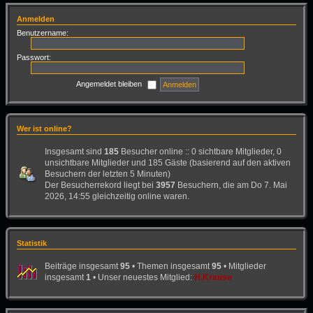
Anmelden
Benutzername:
Passwort:
Angemeldet bleiben
Wer ist online?
Insgesamt sind
185
Besucher online :: 0 sichtbare Mitglieder, 0
unsichtbare Mitglieder und 185 Gäste (basierend auf den aktiven
Besuchern der letzten 5 Minuten)
Der Besucherrekord liegt bei
3957
Besuchern, die am Do 7. Mai
2026, 14:55 gleichzeitig online waren.
Statistik
Beiträge insgesamt
95
• Themen insgesamt
95
• Mitglieder
insgesamt
1
• Unser neuestes Mitglied:
H.Krause