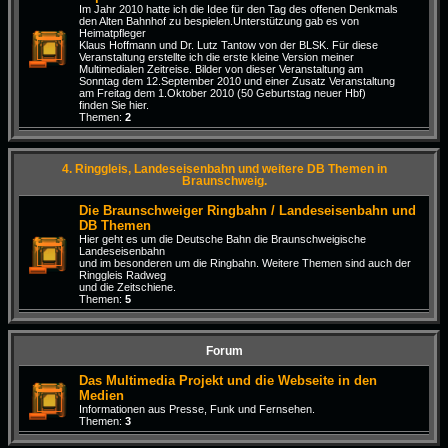
Im Jahr 2010 hatte ich die Idee für den Tag des offenen Denkmals
den Alten Bahnhof zu bespielen.Unterstützung gab es von
Heimatpfleger
Klaus Hoffmann und Dr. Lutz Tantow von der BLSK. Für diese
Veranstaltung erstellte ich die erste kleine Version meiner
Multimedialen Zeitreise. Bilder von dieser Veranstaltung am
Sonntag dem 12.September 2010 und einer Zusatz Veranstaltung
am Freitag dem 1.Oktober 2010 (50 Geburtstag neuer Hbf)
finden Sie hier.
Themen:
2
4. Ringgleis, Landeseisenbahn und weitere DB Themen in
Braunschweig.
Die Braunschweiger Ringbahn / Landeseisenbahn und
DB Themen
Hier geht es um die Deutsche Bahn die Braunschweigische
Landeseisenbahn
und im besonderen um die Ringbahn. Weitere Themen sind auch der
Ringgleis Radweg
und die Zeitschiene.
Themen:
5
Forum
Das Multimedia Projekt und die Webseite in den
Medien
Informationen aus Presse, Funk und Fernsehen.
Themen:
3