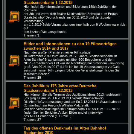
Staatseisenbahn 1.12.2018
Hier finden Sie Informationen und Bilder zum 180th Jubiläum, der
Premiere
der 3th und vermutlich finalen Multimedialen Zeitreise zum Ersten
Staatsbahnhof Deutschlands am 30.11.2018 und der Zusatz
Veranstaltung
am 1.2.2019 Beide Veranstaltungen innerhalb von 9 Wochen waren bis
auf
den letzten Platz ausgebucht.
Themen:
3
Bilder und Informationen zu den 19 Filmvorträgen
zwischen 2014 und 2017
Nach der großen Premiere meiner Filmcollage
im Dezember 2013 zum Jubiläum 175 Jahre Staatseisenbahn im
Alten Bahnhof Braunschweig mit über 500 Besuchern und dem
NDR Fernsehen vor Ort war die Nachfrage nach meinem Filmvortrag
groß. Von 2014 bis 2017 durfte ich bei 19 Veranstaltungen zu Gast
sein und meinen Film zeigen. Bilder der Veranstaltungen finden Sie
in diesem Bereich.
Themen:
19
Das Jubiläum 175 Jahre erste Deutsche
Staatseisenbahn 1.12.2013
Hier können Sie alle Termine des Jubiläumsjahres 2013 nachlesen.
Los ging es am Sa. 1.6.2013 im Lokpark Braunschweig.
Die Abschlußveranstaltung fand am So.1.12.2013 im Staatsbahnhof
(Ottmerbau) am Friedrich Wilhelm Platz statt.
Von den Veranstaltungen im Zeitraum vom 1.6. bis zum 1.12.2013
finden Sie hier Berichte, Artikel, Bilder und ein Interview
des NDR Fernsehen (1.12.2013) .
Themen:
27
Tag des offenen Denkmals im Alten Bahnhof
September 2010