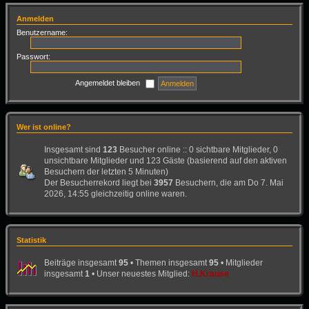
Anmelden
Benutzername:
Passwort:
Angemeldet bleiben
Wer ist online?
Insgesamt sind
123
Besucher online :: 0 sichtbare Mitglieder, 0
unsichtbare Mitglieder und 123 Gäste (basierend auf den aktiven
Besuchern der letzten 5 Minuten)
Der Besucherrekord liegt bei
3957
Besuchern, die am Do 7. Mai
2026, 14:55 gleichzeitig online waren.
Statistik
Beiträge insgesamt
95
• Themen insgesamt
95
• Mitglieder
insgesamt
1
• Unser neuestes Mitglied:
H.Krause