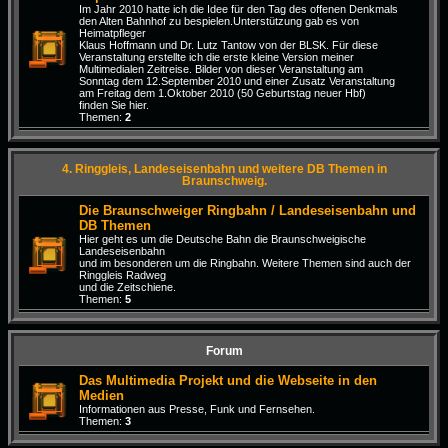
Im Jahr 2010 hatte ich die Idee für den Tag des offenen Denkmals
den Alten Bahnhof zu bespielen.Unterstützung gab es von
Heimatpfleger
Klaus Hoffmann und Dr. Lutz Tantow von der BLSK. Für diese
Veranstaltung erstellte ich die erste kleine Version meiner
Multimedialen Zeitreise. Bilder von dieser Veranstaltung am
Sonntag dem 12.September 2010 und einer Zusatz Veranstaltung
am Freitag dem 1.Oktober 2010 (50 Geburtstag neuer Hbf)
finden Sie hier.
Themen:
2
4. Ringgleis, Landeseisenbahn und weitere DB Themen in
Braunschweig.
Die Braunschweiger Ringbahn / Landeseisenbahn und
DB Themen
Hier geht es um die Deutsche Bahn die Braunschweigische
Landeseisenbahn
und im besonderen um die Ringbahn. Weitere Themen sind auch der
Ringgleis Radweg
und die Zeitschiene.
Themen:
5
Forum
Das Multimedia Projekt und die Webseite in den
Medien
Informationen aus Presse, Funk und Fernsehen.
Themen:
3