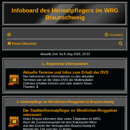
Infoboard des Heimatpflegers im WRG
Braunschweig
Anmelden
S
Foren-Übersicht
u
Aktuelle Zeit: Sa 8. Aug 2026, 20:53
c
1. Allgemeine Informationen
h
e
Aktuelle Termine und Infos zum Erhalt der DVD
Hier bekommen sie Informationen zu den aktuellen
Terminen,wie sie die Video-DVD der Multimedialen
Zeitreise erhalten können und viele weitere News.
Themen:
3
2. Heimatpflege im Westlichen-Ringgebiet in Braunschweig
Der Stadtteilheimatpfleger im Westlichen-Ringgebiet
informiert:
Heiko Krause informiert über seine Tätigkeiten im WRG.
Auch die Zusammenarbeit mit dem Kulturpunkt West
und den Events der Vortragsreihe Braunschweig im
Wandel der Zeit sind hier zu finden.