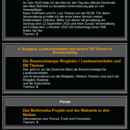
Im Jahr 2010 hatte ich die Idee für den Tag des offenen Denkmals
den Alten Bahnhof zu bespielen.Unterstützung gab es von
Heimatpfleger
Klaus Hoffmann und Dr. Lutz Tantow von der BLSK. Für diese
Veranstaltung erstellte ich die erste kleine Version meiner
Multimedialen Zeitreise. Bilder von dieser Veranstaltung am
Sonntag dem 12.September 2010 und einer Zusatz Veranstaltung
am Freitag dem 1.Oktober 2010 (50 Geburtstag neuer Hbf)
finden Sie hier.
Themen:
2
4. Ringgleis, Landeseisenbahn und weitere DB Themen in
Braunschweig.
Die Braunschweiger Ringbahn / Landeseisenbahn und
DB Themen
Hier geht es um die Deutsche Bahn die Braunschweigische
Landeseisenbahn
und im besonderen um die Ringbahn. Weitere Themen sind auch der
Ringgleis Radweg
und die Zeitschiene.
Themen:
5
Forum
Das Multimedia Projekt und die Webseite in den
Medien
Informationen aus Presse, Funk und Fernsehen.
Themen:
3