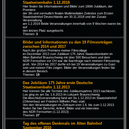
Staatseisenbahn 1.12.2018
Hier finden Sie Informationen und Bilder zum 180th Jubiläum, der
Premiere
der 3th und vermutlich finalen Multimedialen Zeitreise zum Ersten
Staatsbahnhof Deutschlands am 30.11.2018 und der Zusatz
Veranstaltung
am 1.2.2019 Beide Veranstaltungen innerhalb von 9 Wochen waren bis
auf
den letzten Platz ausgebucht.
Themen:
3
Bilder und Informationen zu den 19 Filmvorträgen
zwischen 2014 und 2017
Nach der großen Premiere meiner Filmcollage
im Dezember 2013 zum Jubiläum 175 Jahre Staatseisenbahn im
Alten Bahnhof Braunschweig mit über 500 Besuchern und dem
NDR Fernsehen vor Ort war die Nachfrage nach meinem Filmvortrag
groß. Von 2014 bis 2017 durfte ich bei 19 Veranstaltungen zu Gast
sein und meinen Film zeigen. Bilder der Veranstaltungen finden Sie
in diesem Bereich.
Themen:
19
Das Jubiläum 175 Jahre erste Deutsche
Staatseisenbahn 1.12.2013
Hier können Sie alle Termine des Jubiläumsjahres 2013 nachlesen.
Los ging es am Sa. 1.6.2013 im Lokpark Braunschweig.
Die Abschlußveranstaltung fand am So.1.12.2013 im Staatsbahnhof
(Ottmerbau) am Friedrich Wilhelm Platz statt.
Von den Veranstaltungen im Zeitraum vom 1.6. bis zum 1.12.2013
finden Sie hier Berichte, Artikel, Bilder und ein Interview
des NDR Fernsehen (1.12.2013) .
Themen:
27
Tag des offenen Denkmals im Alten Bahnhof
September 2010