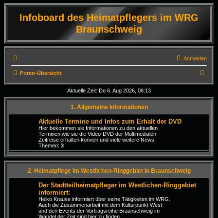
Infoboard des Heimatpflegers im WRG
Braunschweig
Anmelden
S
Foren-Übersicht
u
Aktuelle Zeit: Do 6. Aug 2026, 08:13
c
1. Allgemeine Informationen
h
e
Aktuelle Termine und Infos zum Erhalt der DVD
Hier bekommen sie Informationen zu den aktuellen
Terminen,wie sie die Video-DVD der Multimedialen
Zeitreise erhalten können und viele weitere News.
Themen:
3
2. Heimatpflege im Westlichen-Ringgebiet in Braunschweig
Der Stadtteilheimatpfleger im Westlichen-Ringgebiet
informiert:
Heiko Krause informiert über seine Tätigkeiten im WRG.
Auch die Zusammenarbeit mit dem Kulturpunkt West
und den Events der Vortragsreihe Braunschweig im
Wandel der Zeit sind hier zu finden.