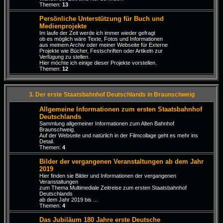
Themen:
13
Persönliche Unterstützung für Buch und
Medienprojekte
Im laufe der Zeit werde ich immer wieder gefragt
ob es möglich wäre Texte, Fotos und Informationen
aus meinem Archiv oder meiner Webseite für Externe
Projekte wie Bücher, Festschriften oder Artikeln zur
Verfügung zu stellen.
Hier möchte ich einige dieser Projekte vorstellen.
Themen:
12
3. Der erste Staatsbahnhof Deutschlands in Braunschweig
Allgemeine Informationen zum ersten Staatsbahnhof
Deutschlands
Sammlung allgemeiner Informationen zum Alten Bahnhof
Braunschweig.
Auf der Webseite und natürlich in der Filmcollage geht es mehr ins
Detail.
Themen:
4
Bilder der vergangenen Veranstaltungen ab dem Jahr
2019
Hier finden sie Bilder und Informationen der vergangenen
Veranstaltungen
zum Thema Multimediale Zeitreise zum ersten Staatsbahnhof
Deutschlands
ab dem Jahr 2019 bis ...
Themen:
4
Das Jubiläum 180 Jahre erste Deutsche