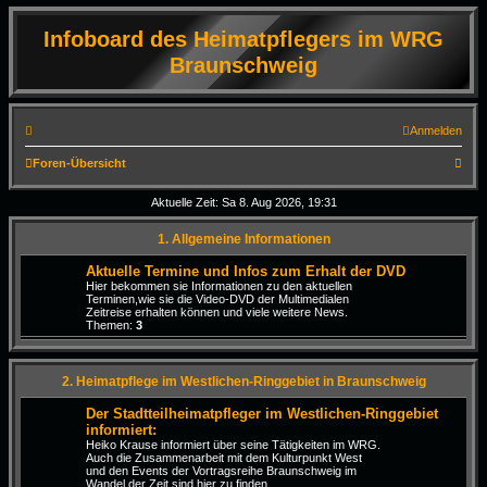
Infoboard des Heimatpflegers im WRG
Braunschweig
Anmelden
S
Foren-Übersicht
u
Aktuelle Zeit: Sa 8. Aug 2026, 19:31
c
1. Allgemeine Informationen
h
e
Aktuelle Termine und Infos zum Erhalt der DVD
Hier bekommen sie Informationen zu den aktuellen
Terminen,wie sie die Video-DVD der Multimedialen
Zeitreise erhalten können und viele weitere News.
Themen:
3
2. Heimatpflege im Westlichen-Ringgebiet in Braunschweig
Der Stadtteilheimatpfleger im Westlichen-Ringgebiet
informiert:
Heiko Krause informiert über seine Tätigkeiten im WRG.
Auch die Zusammenarbeit mit dem Kulturpunkt West
und den Events der Vortragsreihe Braunschweig im
Wandel der Zeit sind hier zu finden.