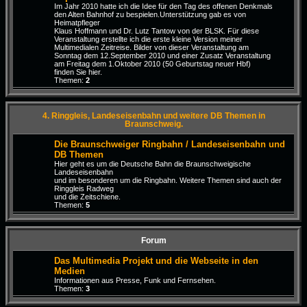
Im Jahr 2010 hatte ich die Idee für den Tag des offenen Denkmals
den Alten Bahnhof zu bespielen.Unterstützung gab es von
Heimatpfleger
Klaus Hoffmann und Dr. Lutz Tantow von der BLSK. Für diese
Veranstaltung erstellte ich die erste kleine Version meiner
Multimedialen Zeitreise. Bilder von dieser Veranstaltung am
Sonntag dem 12.September 2010 und einer Zusatz Veranstaltung
am Freitag dem 1.Oktober 2010 (50 Geburtstag neuer Hbf)
finden Sie hier.
Themen:
2
4. Ringgleis, Landeseisenbahn und weitere DB Themen in
Braunschweig.
Die Braunschweiger Ringbahn / Landeseisenbahn und
DB Themen
Hier geht es um die Deutsche Bahn die Braunschweigische
Landeseisenbahn
und im besonderen um die Ringbahn. Weitere Themen sind auch der
Ringgleis Radweg
und die Zeitschiene.
Themen:
5
Forum
Das Multimedia Projekt und die Webseite in den
Medien
Informationen aus Presse, Funk und Fernsehen.
Themen:
3