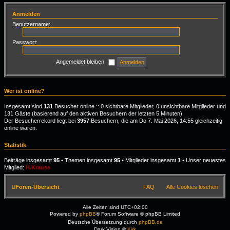
Anmelden
Benutzername:
Passwort:
Angemeldet bleiben
Wer ist online?
Insgesamt sind
131
Besucher online :: 0 sichtbare Mitglieder, 0 unsichtbare Mitglieder und
131 Gäste (basierend auf den aktiven Besuchern der letzten 5 Minuten)
Der Besucherrekord liegt bei
3957
Besuchern, die am Do 7. Mai 2026, 14:55 gleichzeitig
online waren.
Statistik
Beiträge insgesamt
95
• Themen insgesamt
95
• Mitglieder insgesamt
1
• Unser neuestes
Mitglied:
H.Krause
Foren-Übersicht
FAQ
Alle Cookies löschen
Alle Zeiten sind
UTC+02:00
Powered by
phpBB
® Forum Software © phpBB Limited
Deutsche Übersetzung durch
phpBB.de
Dark Vision ©
Kirk