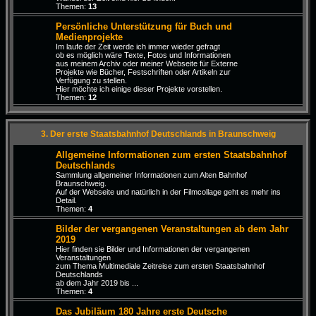
Themen:
13
Persönliche Unterstützung für Buch und
Medienprojekte
Im laufe der Zeit werde ich immer wieder gefragt
ob es möglich wäre Texte, Fotos und Informationen
aus meinem Archiv oder meiner Webseite für Externe
Projekte wie Bücher, Festschriften oder Artikeln zur
Verfügung zu stellen.
Hier möchte ich einige dieser Projekte vorstellen.
Themen:
12
3. Der erste Staatsbahnhof Deutschlands in Braunschweig
Allgemeine Informationen zum ersten Staatsbahnhof
Deutschlands
Sammlung allgemeiner Informationen zum Alten Bahnhof
Braunschweig.
Auf der Webseite und natürlich in der Filmcollage geht es mehr ins
Detail.
Themen:
4
Bilder der vergangenen Veranstaltungen ab dem Jahr
2019
Hier finden sie Bilder und Informationen der vergangenen
Veranstaltungen
zum Thema Multimediale Zeitreise zum ersten Staatsbahnhof
Deutschlands
ab dem Jahr 2019 bis ...
Themen:
4
Das Jubiläum 180 Jahre erste Deutsche