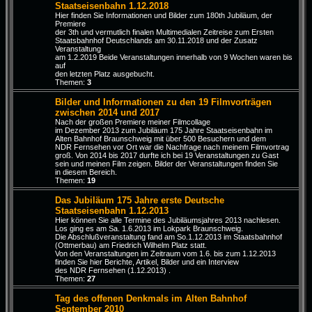
Staatseisenbahn 1.12.2018
Hier finden Sie Informationen und Bilder zum 180th Jubiläum, der
Premiere
der 3th und vermutlich finalen Multimedialen Zeitreise zum Ersten
Staatsbahnhof Deutschlands am 30.11.2018 und der Zusatz
Veranstaltung
am 1.2.2019 Beide Veranstaltungen innerhalb von 9 Wochen waren bis
auf
den letzten Platz ausgebucht.
Themen:
3
Bilder und Informationen zu den 19 Filmvorträgen
zwischen 2014 und 2017
Nach der großen Premiere meiner Filmcollage
im Dezember 2013 zum Jubiläum 175 Jahre Staatseisenbahn im
Alten Bahnhof Braunschweig mit über 500 Besuchern und dem
NDR Fernsehen vor Ort war die Nachfrage nach meinem Filmvortrag
groß. Von 2014 bis 2017 durfte ich bei 19 Veranstaltungen zu Gast
sein und meinen Film zeigen. Bilder der Veranstaltungen finden Sie
in diesem Bereich.
Themen:
19
Das Jubiläum 175 Jahre erste Deutsche
Staatseisenbahn 1.12.2013
Hier können Sie alle Termine des Jubiläumsjahres 2013 nachlesen.
Los ging es am Sa. 1.6.2013 im Lokpark Braunschweig.
Die Abschlußveranstaltung fand am So.1.12.2013 im Staatsbahnhof
(Ottmerbau) am Friedrich Wilhelm Platz statt.
Von den Veranstaltungen im Zeitraum vom 1.6. bis zum 1.12.2013
finden Sie hier Berichte, Artikel, Bilder und ein Interview
des NDR Fernsehen (1.12.2013) .
Themen:
27
Tag des offenen Denkmals im Alten Bahnhof
September 2010