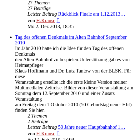
27
Themen
27
Beiträge
Letzter Beitrag
Rückblick Finale am 1.12.2013…
Neuester
von
H.Krause
Beitrag
Mo 2. Dez 2013, 18:35
Tag des offenen Denkmals im Alten Bahnhof September
2010
Im Jahr 2010 hatte ich die Idee für den Tag des offenen
Denkmals
den Alten Bahnhof zu bespielen.Unterstützung gab es von
Heimatpfleger
Klaus Hoffmann und Dr. Lutz Tantow von der BLSK. Für
diese
Veranstaltung erstellte ich die erste kleine Version meiner
Multimedialen Zeitreise. Bilder von dieser Veranstaltung am
Sonntag dem 12.September 2010 und einer Zusatz
Veranstaltung
am Freitag dem 1.Oktober 2010 (50 Geburtstag neuer Hbf)
finden Sie hier.
2
Themen
2
Beiträge
Letzter Beitrag
50 Jahre neuer Hauptbahnhof 1…
Neuester
von
H.Krause
Beitrag
So 17. Feb 2019, 13:09