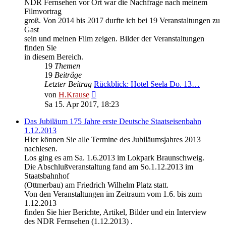
NDR Fernsehen vor Ort war die Nachfrage nach meinem
Filmvortrag
groß. Von 2014 bis 2017 durfte ich bei 19 Veranstaltungen zu
Gast
sein und meinen Film zeigen. Bilder der Veranstaltungen
finden Sie
in diesem Bereich.
19
Themen
19
Beiträge
Letzter Beitrag
Rückblick: Hotel Seela Do. 13…
Neuester
von
H.Krause
Beitrag
Sa 15. Apr 2017, 18:23
Das Jubiläum 175 Jahre erste Deutsche Staatseisenbahn
1.12.2013
Hier können Sie alle Termine des Jubiläumsjahres 2013
nachlesen.
Los ging es am Sa. 1.6.2013 im Lokpark Braunschweig.
Die Abschlußveranstaltung fand am So.1.12.2013 im
Staatsbahnhof
(Ottmerbau) am Friedrich Wilhelm Platz statt.
Von den Veranstaltungen im Zeitraum vom 1.6. bis zum
1.12.2013
finden Sie hier Berichte, Artikel, Bilder und ein Interview
des NDR Fernsehen (1.12.2013) .