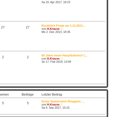
B
g
e
Sa 15. Apr 2017, 18:23
e
u
i
e
t
s
r
t
a
e
g
r
B
Rückblick Finale am 1.12.2013…
e
27
27
N
von
H.Krause
i
e
Mo 2. Dez 2013, 18:35
t
u
r
e
a
s
g
t
e
r
B
50 Jahre neuer Hauptbahnhof 1…
e
2
2
N
von
H.Krause
i
e
So 17. Feb 2019, 13:09
t
u
r
e
a
s
g
t
e
r
B
e
i
t
hemen
Beiträge
Letzter Beitrag
r
a
Erster Spatenstich Ringgleis …
g
5
5
N
von
H.Krause
e
Sa 9. Sep 2017, 10:15
u
e
s