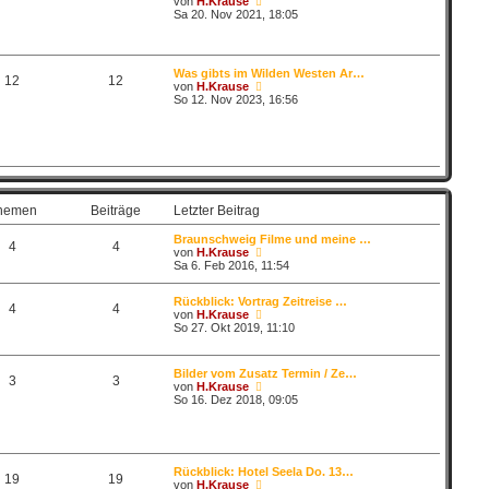
N
von
H.Krause
i
e
Sa 20. Nov 2021, 18:05
t
u
r
e
a
s
g
t
Was gibts im Wilden Westen Ar…
e
12
12
N
von
H.Krause
r
e
So 12. Nov 2023, 16:56
B
u
e
e
i
s
t
t
r
e
a
r
g
B
e
hemen
Beiträge
Letzter Beitrag
i
t
Braunschweig Filme und meine …
r
4
4
N
von
H.Krause
a
e
Sa 6. Feb 2016, 11:54
g
u
e
Rückblick: Vortrag Zeitreise …
s
4
4
N
von
H.Krause
t
e
So 27. Okt 2019, 11:10
e
u
r
e
B
s
e
Bilder vom Zusatz Termin / Ze…
t
3
3
i
N
von
H.Krause
e
t
e
So 16. Dez 2018, 09:05
r
r
u
B
a
e
e
g
s
i
t
t
e
r
Rückblick: Hotel Seela Do. 13…
r
19
19
a
N
von
H.Krause