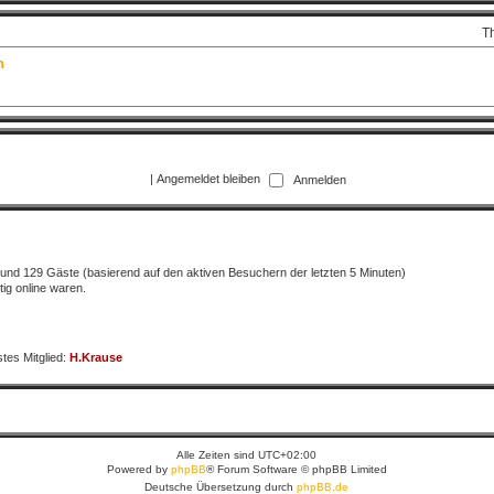
T
n
|
Angemeldet bleiben
er und 129 Gäste (basierend auf den aktiven Besuchern der letzten 5 Minuten)
ig online waren.
tes Mitglied:
H.Krause
Alle Zeiten sind
UTC+02:00
Powered by
phpBB
® Forum Software © phpBB Limited
Deutsche Übersetzung durch
phpBB.de