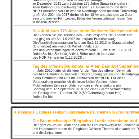
im Dezember 2013 zum Jubiläum 175 Jahre Staatseisenbahn im
Alten Bahnhof Braunschweig mit über 500 Besuchern und dem
NDR Fernsehen vor Ort war die Nachfrage nach meinem Filmvortrag
groß. Von 2014 bis 2017 durfte ich bei 19 Veranstaltungen zu Gast
sein und meinen Film zeigen. Bilder der Veranstaltungen finden Sie
in diesem Bereich.
Das Jubiläum 175 Jahre erste Deutsche Staatseisenbah
Hier können Sie alle Termine des Jubiläumsjahres 2013 nachlesen.
Los ging es am Sa. 1.6.2013 im Lokpark Braunschweig.
Die Abschlußveranstaltung fand am So.1.12.2013 im Staatsbahnhof
(Ottmerbau) am Friedrich Wilhelm Platz statt.
Von den Veranstaltungen im Zeitraum vom 1.6. bis zum 1.12.2013
finden Sie hier Berichte, Artikel, Bilder und ein Interview
des NDR Fernsehen (1.12.2013) .
Tag des offenen Denkmals im Alten Bahnhof Septembe
Im Jahr 2010 hatte ich die Idee für den Tag des offenen Denkmals
den Alten Bahnhof zu bespielen.Unterstützung gab es von Heimatpfleg
Klaus Hoffmann und Dr. Lutz Tantow von der BLSK. Für diese
Veranstaltung erstellte ich die erste kleine Version meiner
Multimedialen Zeitreise. Bilder von dieser Veranstaltung am
Sonntag dem 12.September 2010 und einer Zusatz Veranstaltung
am Freitag dem 1.Oktober 2010 (50 Geburtstag neuer Hbf)
finden Sie hier.
4. Ringgleis, Landeseisenbahn und weitere DB Themen in Braunschwei
Die Braunschweiger Ringbahn / Landeseisenbahn und
Hier geht es um die Deutsche Bahn die Braunschweigische Landesei
und im besonderen um die Ringbahn. Weitere Themen sind auch der R
und die Zeitschiene.