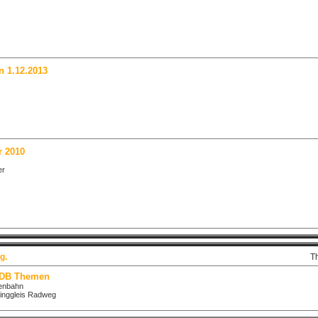
n 1.12.2013
r 2010
er
g.
T
 DB Themen
senbahn
inggleis Radweg