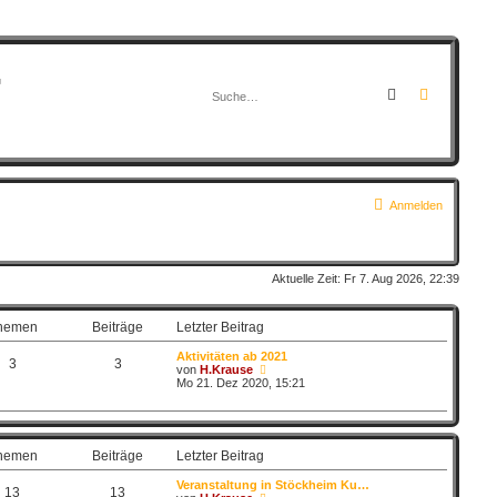
G
Suche
Erweitert
Anmelden
Aktuelle Zeit: Fr 7. Aug 2026, 22:39
hemen
Beiträge
Letzter Beitrag
Aktivitäten ab 2021
3
3
N
von
H.Krause
e
Mo 21. Dez 2020, 15:21
u
e
s
t
e
hemen
Beiträge
Letzter Beitrag
r
B
Veranstaltung in Stöckheim Ku…
e
13
13