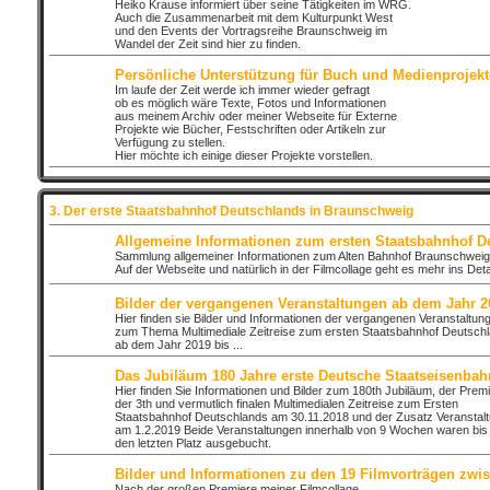
Heiko Krause informiert über seine Tätigkeiten im WRG.
Auch die Zusammenarbeit mit dem Kulturpunkt West
und den Events der Vortragsreihe Braunschweig im
Wandel der Zeit sind hier zu finden.
Persönliche Unterstützung für Buch und Medienprojekt
Im laufe der Zeit werde ich immer wieder gefragt
ob es möglich wäre Texte, Fotos und Informationen
aus meinem Archiv oder meiner Webseite für Externe
Projekte wie Bücher, Festschriften oder Artikeln zur
Verfügung zu stellen.
Hier möchte ich einige dieser Projekte vorstellen.
3. Der erste Staatsbahnhof Deutschlands in Braunschweig
Allgemeine Informationen zum ersten Staatsbahnhof D
Sammlung allgemeiner Informationen zum Alten Bahnhof Braunschweig
Auf der Webseite und natürlich in der Filmcollage geht es mehr ins Detai
Bilder der vergangenen Veranstaltungen ab dem Jahr 2
Hier finden sie Bilder und Informationen der vergangenen Veranstaltun
zum Thema Multimediale Zeitreise zum ersten Staatsbahnhof Deutsch
ab dem Jahr 2019 bis ...
Das Jubiläum 180 Jahre erste Deutsche Staatseisenbah
Hier finden Sie Informationen und Bilder zum 180th Jubiläum, der Prem
der 3th und vermutlich finalen Multimedialen Zeitreise zum Ersten
Staatsbahnhof Deutschlands am 30.11.2018 und der Zusatz Veranstal
am 1.2.2019 Beide Veranstaltungen innerhalb von 9 Wochen waren bis
den letzten Platz ausgebucht.
Bilder und Informationen zu den 19 Filmvorträgen zwi
Nach der großen Premiere meiner Filmcollage