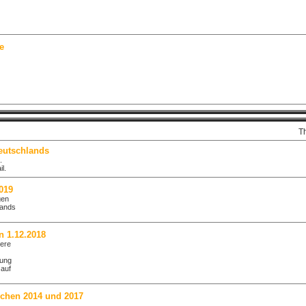
e
T
eutschlands
.
l.
019
gen
lands
n 1.12.2018
iere
tung
 auf
schen 2014 und 2017