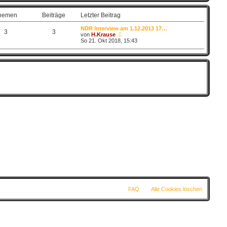
t
e
hemen
Beiträge
Letzter Beitrag
r
B
NDR Interview am 1.12.2013 17…
e
3
3
N
von
H.Krause
i
e
So 21. Okt 2018, 15:43
t
u
r
e
a
s
g
t
e
r
B
e
i
t
r
a
g
FAQ
Alle Cookies löschen